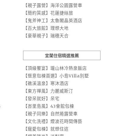
【親子露營】海洋公園露營車
【簡約質感】花蓮捷絲旅
【鬼斧神工】太魯閣晶英酒店
【百大旅館】理想大地
【豪華親子】瑞穗天合
宜蘭住宿精選推薦
【頂級饗宴】瓏山林冷熱泉飯店
【愜意包棟首選】小島Villa別墅
【礁溪溫泉】寒沐酒店
【東方禪風】力麗威斯汀
【發呆就好】呆宅
餐
【峇里島風】43會館包棟
【親子同樂】自然捲露營車
【文化洗禮】煙波花時間傳藝
【寵愛包棟】就想住這