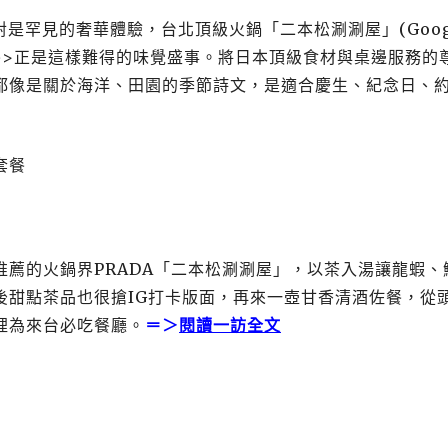
是罕見的奢華體驗，台北頂級火鍋「二本松涮涮屋」(Goog
雙人套餐>正是這樣難得的味覺盛事。將日本頂級食材與桌邊服務的
都像是關於海洋、田園的季節詩文，是適合慶生、紀念日、
薦的火鍋界PRADA「二本松涮涮屋」，以茶入湯讓龍蝦、
後甜點茶品也很搶IG打卡版面，再來一壺甘香清酒佐餐，從
裡為來台必吃餐廳。
＝＞
閱讀一訪全文