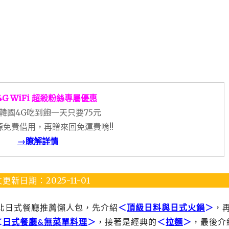
4G WiFi 超殺粉絲專屬優惠
韓國4G吃到飽一天只要75元
免費借用，再贈來回免運費唷!!
→瞭解詳情
更新日期：2025-11-01
台北日式餐廳推薦懶人包，先介紹
＜
頂級日料與日式火鍋
＞
，
＜
日式餐廳&無菜單料理
＞
，接著是經典的
＜
拉麵
＞
，最後介