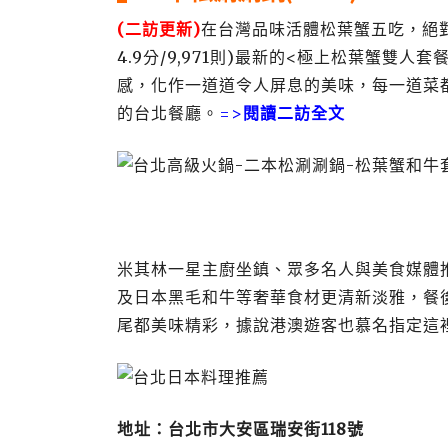
(二訪更新)
在台灣品味活體松葉蟹五吃，絕對
4.9分/9,971則)最新的<極上松葉蟹
感，化作一道道令人屏息的美味，每一道菜
的台北餐廳。
=>
閱讀二訪全文
米其林一星主廚坐鎮、眾多名人與美食媒體推
及日本黑毛和牛等奢華食材更清新淡雅，餐
尾都美味精彩，據說港澳遊客也慕名指定這
地址：台北市大安區瑞安街118號