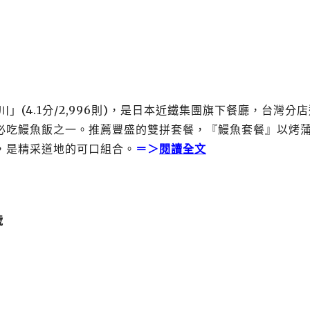
(4.1分/2,996則)，是日本近鐵集團旗下餐廳，台灣分
必吃鰻魚飯之一。推薦豐盛的雙拼套餐，『鰻魚套餐』以烤
，是精采道地的可口組合。
＝＞
閱讀全文
號