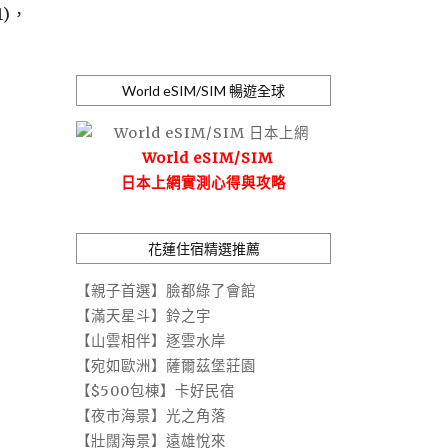
1)，
World eSIM/SIM 暢遊全球
World eSIM/SIM
日本上網實測心得與攻略
花蓮住宿精選推薦
【親子首選】臉都綠了會館
【滿天星斗】鈴之宇
【山雲相伴】逐雲水岸
【宛如歐洲】薩爾茲堡莊園
【$500包棟】卡好民宿
【夜市海景】光之角落
【壯闊海景】遠雄悅來