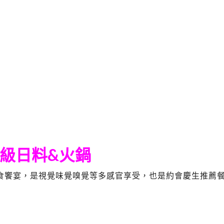
級日料&火鍋
食饗宴，是視覺味覺嗅覺等多感官享受，也是約會慶生推薦