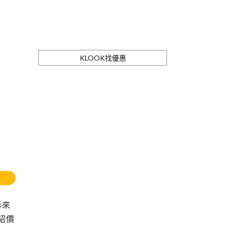
KLOOK找優惠
再來
紹價