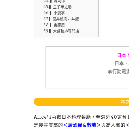
▍壽司郎
▍金子半之助
▍小鹿亭
▍開丼燒肉vs丼飯
▍吉豚屋
▍大盛豬排專門店
日本 
日本、
享行動電源
本文
Alice很喜歡日本料理餐廳，精選近40家
是搜尋度高的
＜
居酒屋&串燒
＞
與高人氣的