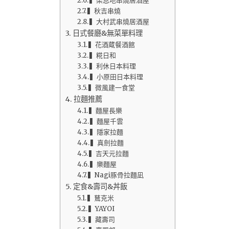
▍柒息地串燒居酒屋
▍秋吉串燒
▍大村武串燒居酒屋
日式餐廳&無菜單料理
▍花酒蔵餐酒館
▍糀日和
▍利休日本料理
▍小原田日本料理
▍微風建一食堂
拉麵推薦
▍麵屋長樂
▍麵屋千雲
▍隱家拉麵
▍真劍拉麵
▍吉天元拉麵
▍樂麵屋
▍Nagi豚骨拉麵凪
定食&壽司&丼飯
▍鶿克米
▍YAYOI
▍藏壽司