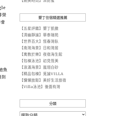
【網美時尚】派對蜜
le
尊榮
墾丁住宿精選推薦
約會
【五星評鑑】墾丁凱撒
【清幽靜謐】華泰瑞苑
【世界百大】恆春灣臥
【南灣海景】日和灣居
【寓教於樂】夜宿海生館
【包棟泳池】初見恆美
【浪滿海景】嵐翎白砂
鮑魚
【精品包棟】覓謐VILLA
頭到
【慵懶放鬆】美好生活旅宿
【Villa泳池】後面有灣
分類
分