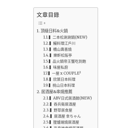
文章目錄
頂級日料&火鍋
▍二本松涮涮鍋(NEW)
▍鰻料理江戶川
▍橋山壽喜燒
▍樂軒松阪亭
▍品火鍋帝王蟹吃到飽
▍味屋私廚
▍一屋 x COUPLE²
▍欣葉日本料理
▍桃山日本料理
居酒屋&串燒推薦
▍ABV日式居酒館(NEW)
▍吞兵衛居酒屋
▍野草居食屋
▍居酒屋 幸ちゃん
▍狸爐端燒居酒屋