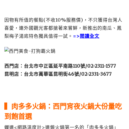
因物有所值的餐點(不收10%服務價)，不只獲得台灣人
喜愛，連外國觀光客都搶著來嘗鮮，新推出的南瓜、鳳
梨梅子湯底特色獨具值得一試。
=>
閱讀全文
西門店：台北市中正區延平南路110號/02-2311-1577
昆明店：台北市萬華區昆明街46號/02-2331-3677
▍肉多多火鍋：西門宵夜火鍋大份量吃
到飽首選
蟬連<網路溫度計>連鎖火鍋第一名的「肉多多火鍋」