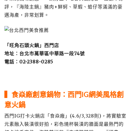
評，『海陸主鍋』豬肉+鮮蚵、草蝦、蛤仔等滿滿的豪
邁海產，非常划算。
「旺角石頭火鍋」西門店
地址：台北市萬華區中華路一段74號
電話：02-2388-0285
▍食
焱廠創意鍋物：西門IG網美風格創
意火鍋
西門IG打卡火鍋店「食焱廠」(4.6/3,328則)，將實驗室
元素融入裝潢很好拍，彩色燒杯裝潢的牆面是最熱門的