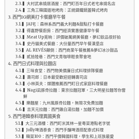
▍大村武串燒居酒屋：西門町百年日式老宅串燒名店
▍三角三韓國道地烤肉：正統鑄鐵鍋蓋韓式烤肉
西門IG網美打卡餐廳早午餐
▍JAI宅：森林系西門義大利麵&甜點打卡餐廳
▍得嘉野餐廚房：西門經濟實惠健康早午餐
▍Meat Up覓晌：評價破萬網美餐廳，夢幻飲品很好拍
▍史丹貓美式餐廳：大份量西門早午餐漢堡店
▍AL REVÉS顛倒：西門商業午餐推薦&夢幻冰沙甜品
▍貳拾陸巷：西門文青咖啡輕食聚會地
西門日式料理與拉麵店
▍三味食堂：西門物美價廉日式料理排隊餐廳
▍壽司郎：日本最受歡迎迴轉壽司店
▍小林英夫：媒體推薦西門町日式家庭料理餐廳
▍Nagi凪豚骨拉麵：東京拉麵冠軍，三大明星拉麵等你嘗
鮮
▍樂麵屋：九州風豚骨拉麵，無限次免費加麵
▍吉天元拉麵：西門雞白湯拉麵，加麵不加價
西門港韓泰料理異國美食
▍大三元酒樓：西門町米其林一星粵菜港點老字號
▍Jolly啤酒泰食：西門手釀啤酒搭配泰式料理
▍韓菜100：西門平價韓國料理，學生和上班族最愛