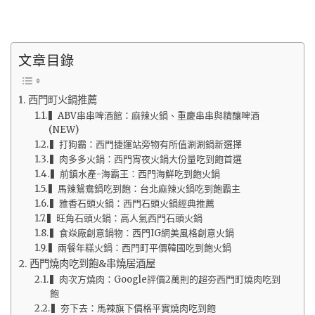
文章目錄
西門町火鍋推薦
▍ABV串串啤酒館：麻辣火鍋、重慶串串與精釀啤酒
(NEW)
▍打狗霸：西門捷運站旁物有所值涮涮鍋新選擇
▍肉多多火鍋：西門宵夜火鍋大份量吃到飽首選
▍前鎮水產-海霸王：西門海鮮吃到飽火鍋
▍馬辣鴛鴦鍋吃到飽：台北麻辣火鍋吃到飽霸主
▍雅香石頭火鍋：西門石頭火鍋經典推薦
▍旺角石頭火鍋：高人氣西門石頭火鍋
▍食焱廠創意鍋物：西門IG網美風格創意火鍋
▍兩餐年糕火鍋：西門町平價韓國吃到飽火鍋
西門燒肉吃到飽&串燒居酒屋
▍肉次方燒肉：Google評價2萬則的超夯西門町燒肉吃到
飽
▍夯下去：馬辣旗下價格平實燒肉吃到飽