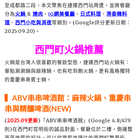
至成都路二段，本文聚焦在捷運西門站周遭，並將餐廳
分為
火鍋
&
燒肉
、
IG網美餐廳
、
日式料理
、
港泰韓料
理
、
西門小吃與消夜
等類別。(Google評分更新日期：
2025.09.20)。
西門町火鍋推薦
火鍋是台灣人很喜歡的餐飲型態，捷運西門站火鍋有：
單點涮涮鍋與麻辣鍋，也有吃到飽火鍋，更有風格獨特
的重慶串串賓士鍋。
▍ABV串串啤酒館：
麻辣火鍋、重慶串
串與精釀啤酒(NEW)
(
2025.09更新
)「ABV串串啤酒館」(Google 4.8/479
則)在西門町昆明街的誠品對面，餐廳位於二樓，側邊整
面落地窗的設計，可以欣賞熙來攘往的西門町繁華街