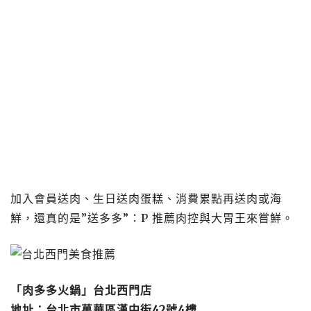
加入會員送肉、生日送肉蛋糕、消費累點再送肉或海
鮮，還真的是”送多多”：P 推薦肉控與大胃王來嘗鮮。
「肉多多火鍋」台北西門店
地址：台北市萬華區漢中街42號4樓