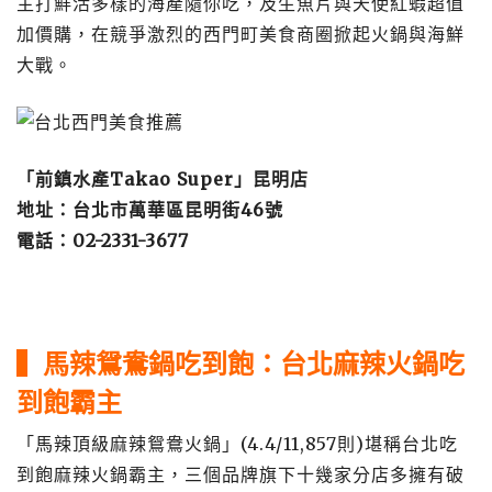
主打鮮活多樣的海產隨你吃，及生魚片與天使紅蝦超值
加價購，在競爭激烈的西門町美食商圈掀起火鍋與海鮮
大戰。
「前鎮水產Takao Super」昆明店
地址：台北市萬華區昆明街46號
電話：02-2331-3677
▍馬辣鴛鴦鍋吃到飽：台北麻辣火鍋吃
到飽霸主
「馬辣頂級麻辣鴛鴦火鍋」(4.4/11,857則)堪稱台北吃
到飽麻辣火鍋霸主，三個品牌旗下十幾家分店多擁有破