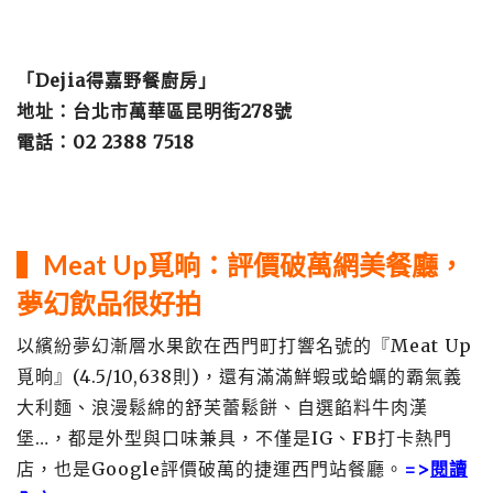
「Dejia得嘉野餐廚房」
地址：台北市萬華區昆明街278號
電話：02 2388 7518
▍Meat Up覓晌：評價破萬網美餐廳，
夢幻飲品很好拍
以繽紛夢幻漸層水果飲在西門町打響名號的『Meat Up
覓晌』(4.5/10,638則)，還有滿滿鮮蝦或蛤蠣的霸氣義
大利麵、浪漫鬆綿的舒芙蕾鬆餅、自選餡料牛肉漢
堡…，都是外型與口味兼具，不僅是IG、FB打卡熱門
店，也是Google評價破萬的捷運西門站餐廳。
=>
閱讀