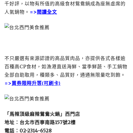
千好評，以物有所值的高級食材鴛鴦鍋成為座無虛席的
人氣鍋物。
=>
閱讀全文
不只嚴選有來源認證的高品質肉品，亦提供各式各樣逾
百種高CP食材，如漁港直送海鮮、當季鮮蔬、手工鍋物
全部自助取用，種類多、品質好，通通無限量吃到飽。
=>
買券限時升等(可刷卡)
「馬辣頂級麻辣鴛鴦火鍋」西門店
地址：台北市西寧南路157號2樓
電話：02-2314-6528