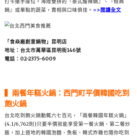
打卡搶手座位。海陸雙拼的『泰式酸辣鍋』、『經典
鍋』或單點的蔬菜，賣相與口味俱佳。
=>
閱讀全文
「食焱廠創意鍋物」昆明店
地址：台北市萬華區昆明街146號
電話：02-2375-6009
▍兩餐年糕火鍋：西門町平價韓國吃到
飽火鍋
台北吃到飽火鍋動輒六七百元，「兩餐韓國年糕火鍋」
(4.1/6,762則)只要半價就能享受第一餐火鍋、第二餐炒
飯，加上道地的韓國泡麵、魚板、韓式炸雞也隨你吃到