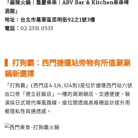
「麻辣火鍋｜重慶串串｜ABV Bar & Kitchen串串啤
酒館」
地址：台北市萬華區昆明街92之1號3樓
電話：
02 2331 0533
▍打狗霸：西門捷運站旁物有所值涮涮
鍋新選擇
「打狗霸」(西門店4.1/6,324則)是位於捷運西門站六號
出口旁「德立莊飯店」一樓的涮涮鍋店、交通便捷，裝
潢採日式現代禪風路線、座位間透過高格柵設計提升用
餐隱私性與通透感。