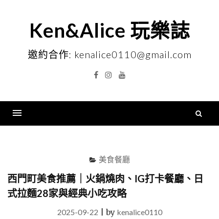
Skip
to
Ken&Alice 玩樂誌
content
邀約合作: kenalice0110@gmail.com
Facebook
Instagram
YouTube
搜
尋
Menu
關
鍵
美食餐廳
字
西門町美食推薦｜火鍋燒肉、IG打卡餐廳、日
式拉麵28家與經典小吃攻略
2025-09-22
|
by
kenalice0110