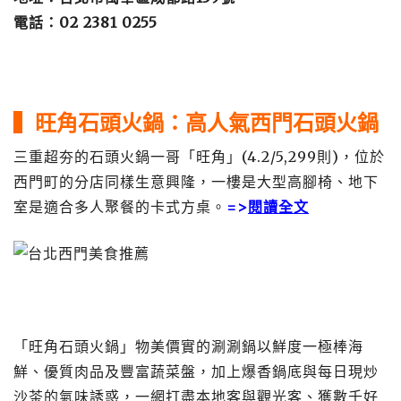
電話：02 2381 0255
▍旺
角石頭火鍋：高人氣西門石頭火鍋
三重超夯的石頭火鍋一哥「旺角」(4.2/5,299則)，位於
西門町的分店同樣生意興隆，一樓是大型高腳椅、地下
室是適合多人聚餐的卡式方桌。
=>
閱讀全文
「旺角石頭火鍋」物美價實的涮涮鍋以鮮度一極棒海
鮮、優質肉品及豐富蔬菜盤，加上爆香鍋底與每日現炒
沙茶的氣味誘惑，一網打盡本地客與觀光客、獲數千好