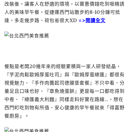
改裝後，讓客人在舒適的環境，以實惠價錢吃到吸睛誘
人的美味早午餐，從捷運西門站散步約8-10分鐘可抵
達，多走幾步路、荷包省很大XD
=>
閱讀全文
餐點是老闆20幾年來的經驗累積與一家人研發結晶，
『芋泥肉鬆歐姆厚蛋吐司』與『歐姆厚蛋總匯』都很有
視覺魅力、『手作肉醬起司德腸堡套餐』不只中看、分
量足且口味也好、『章魚燒蛋餅』更是每一口都吃得到
中卷、『總匯義大利麵』同樣走料好實在路線…，想在
西門町吃到物有所值、安心健康的早午餐就來「得嘉野
餐廚房」。