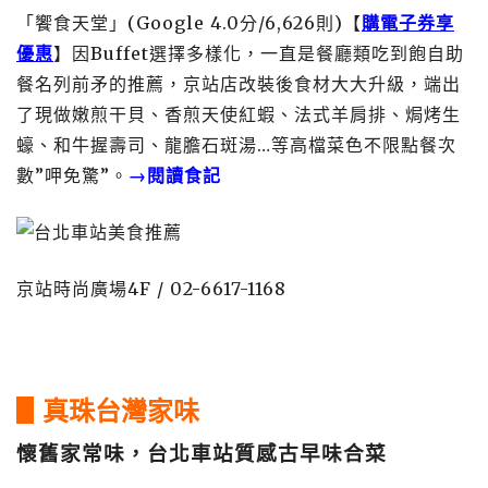
「饗食天堂」(Google 4.0分/6,626則)【
購電子券享
優惠
】因Buffet選擇多樣化，一直是餐廳類吃到飽自助
餐名列前矛的推薦，京站店改裝後食材大大升級，端出
了現做嫩煎干貝、香煎天使紅蝦、法式羊肩排、焗烤生
蠔、和牛握壽司、龍膽石斑湯…等高檔菜色不限點餐次
數”呷免驚”。
→閱讀食記
京站時尚廣場4F / 02-6617-1168
▋真珠台灣家味
懷舊家常味，台北車站質感古早味合菜