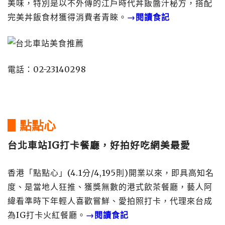
美味，特別是以不外傳的江戶時代丼飯醬汁秘方，搭配
完美丼飯食材獲得消費者青睞。
→閱讀食記
電話：02-23140298
▋點點心
台北車站IG打卡餐廳，好拍好吃網美最愛
香港「點點心」(4.1分/4,195則)開業以來，即具高知名
度、是當地人狂推、獲獎無數的港式飲茶餐廳，藝人阿
緯看準時下年輕人喜歡嘗鮮、愛拍照打卡，代理來台成
為IG打卡火紅餐廳。
→閱讀食記