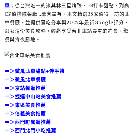
車
；從台灣唯一的米其林三星烤鴨、IG打卡甜點，到高
CP值排隊餐廳…應有盡有。本文精選35家值得一訪的北
車餐廳，並提供實吃分享與2025年最新Google評分，
跟著這份美食攻略，輕鬆享受台北車站最夯的約會、聚
餐與宵夜勝地。
＝＞
微風北車甜點+伴手禮
＝＞
微風北車餐廳
＝＞
京站餐廳推薦
＝＞
捷運中山站美食推薦
＝＞
東區美食推薦
＝＞
信義美食推薦
＝＞
西門町餐廳推薦
＝＞
西門北門小吃推薦