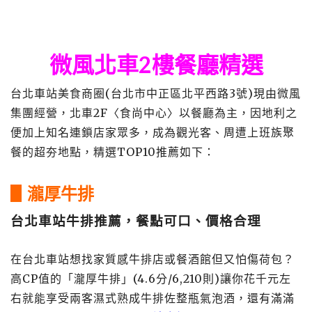
微風北車2樓餐廳精選
台北車站美食商圈(台北市中正區北平西路3號)現由微風
集團經營，北車2F〈食尚中心〉以餐廳為主，因地利之
便加上知名連鎖店家眾多，成為觀光客、周遭上班族聚
餐的超夯地點，精選TOP10推薦如下：
▋瀧厚牛排
台北車站牛排推薦，餐點可口、價格合理
在台北車站想找家質感牛排店或餐酒館但又怕傷荷包？
高CP值的「瀧厚牛排」(4.6分/6,210則)讓你花千元左
右就能享受兩客濕式熟成牛排佐整瓶氣泡酒，還有滿滿