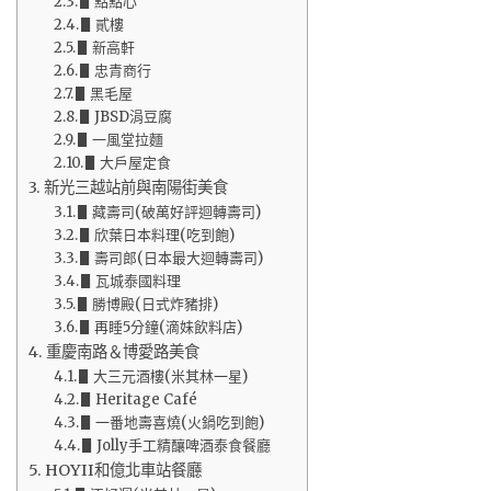
▋點點心
▋貳樓
▋新高軒
▋忠青商行
▋黑毛屋
▋JBSD涓豆腐
▋一風堂拉麵
▋大戶屋定食
新光三越站前與南陽街美食
▋藏壽司(破萬好評迴轉壽司)
▋欣葉日本料理(吃到飽)
▋壽司郎(日本最大迴轉壽司)
▋瓦城泰國料理
▋勝博殿(日式炸豬排)
▋再睡5分鐘(滴妹飲料店)
重慶南路＆博愛路美食
▋大三元酒樓(米其林一星)
▋Heritage Café
▋一番地壽喜燒(火鍋吃到飽)
▋Jolly手工精釀啤酒泰食餐廳
HOYII和億北車站餐廳