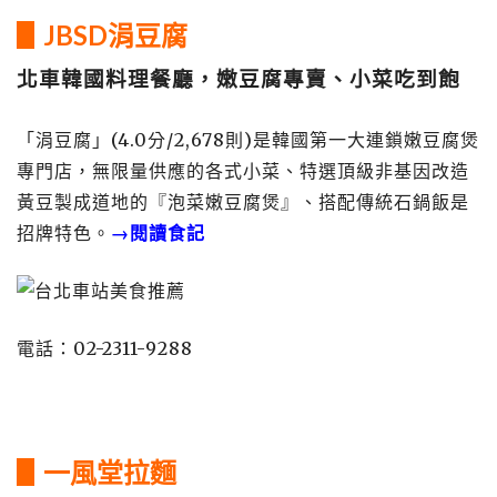
▋JBSD涓豆腐
北車韓國料理餐廳，嫩豆腐專賣、小菜吃到飽
「涓豆腐」(4.0分/2,678則)是韓國第一大連鎖嫩豆腐煲
專門店，無限量供應的各式小菜、特選頂級非基因改造
黃豆製成道地的『泡菜嫩豆腐煲』、搭配傳統石鍋飯是
招牌特色。
→閱讀食記
電話：02-2311-9288
▋一風堂拉麵