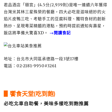
君品酒店「頤宮」(4.5分/2,939則)是唯一連續六年獲得
台灣米其林三星殊榮的餐廳，四大必吃是滋味絕妙的火
焰片皮鴨三吃、考驗手工的豆腐料理、獨特食材的創新
熱炒、呈現粵菜精髓的港點，預約時提前通知有壽星，
飯店將準備大驚喜XD。
→閱讀食記
地址：台北市大同區承德路一段3號17樓
電話：02-2181-9950#3261
▋饗食天堂(吃到飽)
必吃北車自助餐，美味多樣吃到飽推薦