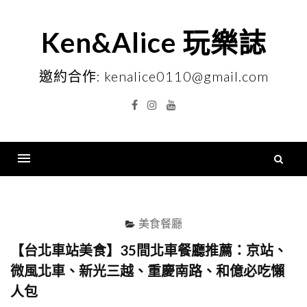
Skip
to
Ken&Alice 玩樂誌
content
邀約合作: kenalice0110@gmail.com
Facebook
Instagram
YouTube
搜
尋
Menu
關
鍵
美食餐廳
字
【台北車站美食】35間北車餐廳推薦：京站、
微風北車、新光三越、重慶南路、和億必吃懶
人包