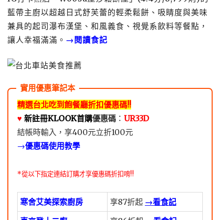
藍帶主廚以超越日式舒芙蕾的輕柔鬆餅、吸睛度與美味
兼具的起司瀑布漢堡、和風義食、視覺系飲料等餐點，
讓人幸福滿滿。
→閱讀食記
精選台北吃到飽餐廳折扣優惠碼!!
♥️
新註冊KLOOK首購
優惠碼
：
UR33D
結帳時輸入，享400元立折100元
→
優惠碼使用教學
*從以下指定連結訂購才享優惠碼折扣唷!!
寒舍艾美探索廚房
享87折起
→看食記