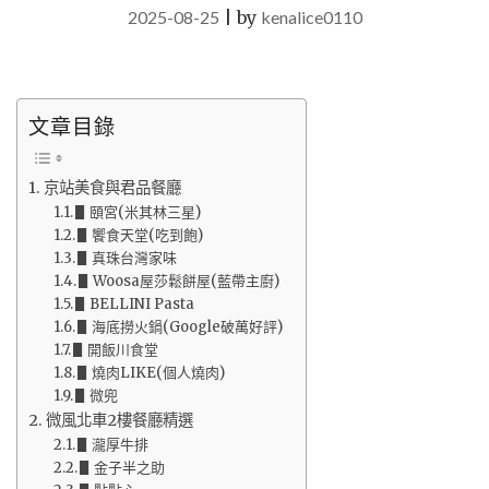
2025-08-25
|
by
kenalice0110
文章目錄
京站美食與君品餐廳
▋頤宮(米其林三星)
▋饗食天堂(吃到飽)
▋真珠台灣家味
▋Woosa屋莎鬆餅屋(藍帶主廚)
▋BELLINI Pasta
▋海底撈火鍋(Google破萬好評)
▋開飯川食堂
▋燒肉LIKE(個人燒肉)
▋微兜
微風北車2樓餐廳精選
▋瀧厚牛排
▋金子半之助