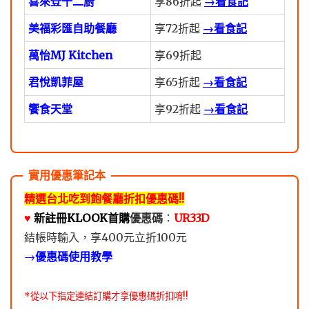
喜來登十二廚
享86折起
→看食記
美福彩匯自助餐廳
享72折起
→看食記
萬怡MJ Kitchen
享69折起
君悅凱菲屋
享65折起
→看食記
饗食天堂
享92折起
→看食記
精選台北吃到飽餐廳折扣優惠碼!!
♥️
新註冊KLOOK首購
優惠碼
：
UR33D
結帳時輸入，享400元立折100元
→
優惠碼使用教學
*從以下指定連結訂購才享優惠碼折扣唷!!