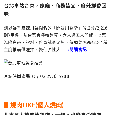
台北車站合菜，家庭、商務皆宜，麻辣鮮香回
味
到以鮮香麻辣川菜聞名的「開飯川食堂」(4.2分/2,216
則)用餐，點合菜套餐較划算，六人選五人開飯，七菜一
湯附白飯、飲料，份量就很足夠，每項菜色都有2~4種
主廚推薦供選擇、變化彈性大。
→閱讀食記
京站時尚廣場B3 / 02-2556-5788
▋燒肉LIKE(個人燒肉)