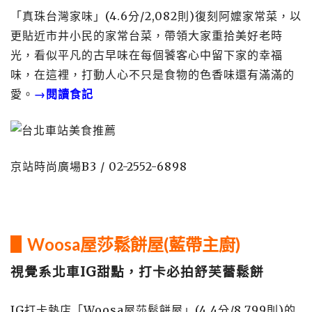
「真珠台灣家味」(4.6分/2,082則)復刻阿嬤家常菜，以
更貼近市井小民的家常台菜，帶領大家重拾美好老時
光，看似平凡的古早味在每個饕客心中留下家的幸福
味，在這裡，打動人心不只是食物的色香味還有滿滿的
愛。
→閱讀食記
京站時尚廣場B3 / 02-2552-6898
▋Woosa屋莎鬆餅屋(
藍帶主廚
)
視覺系北車IG甜點，打卡必拍舒芙蕾鬆餅
IG打卡熱店「Woosa屋莎鬆餅屋」(4.4分/8,799則)的