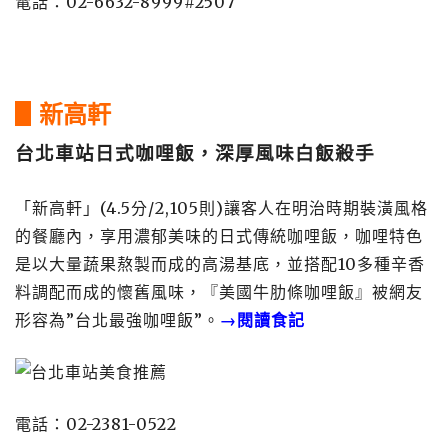
電話：02-6632-8999#2507
▋新高軒
台北車站日式咖哩飯，深厚風味白飯殺手
「新高軒」(4.5分/2,105則)讓客人在明治時期裝潢風格
的餐廳內，享用濃郁美味的日式傳統咖哩飯，咖哩特色
是以大量蔬果熬製而成的高湯基底，並搭配10多種辛香
料調配而成的懷舊風味，『美國牛肋條咖哩飯』被網友
形容為”台北最強咖哩飯”。
→閱讀食記
電話：02-2381-0522