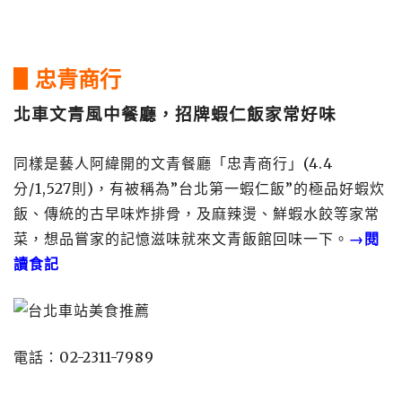
▋忠青商行
北車文青風中餐廳，招牌蝦仁飯家常好味
同樣是藝人阿緯開的文青餐廳「忠青商行」(4.4
分/1,527則)，有被稱為”台北第一蝦仁飯”的極品好蝦炊
飯、傳統的古早味炸排骨，及麻辣燙、鮮蝦水餃等家常
菜，想品嘗家的記憶滋味就來文青飯館回味一下。
→閱
讀食記
電話：02-2311-7989