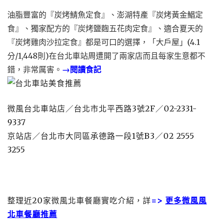
油脂豐富的『炭烤鯖魚定食』、澎湖特產『炭烤黃金鯧定
食』、獨家配方的『炭烤鹽麴五花肉定食』、適合夏天的
『炭烤雞肉沙拉定食』都是可口的選擇，「大戶屋」(4.1
分/1,448則)在台北車站周遭開了兩家店而且每家生意都不
錯，非常厲害。
→閱讀食記
微風台北車站店／台北市北平西路3號2F／02-2331-
9337
京站店／台北市大同區承德路一段1號B3／
02 2555
3255
整理近20家微風北車餐廳實吃介紹，詳
=>
更多微風風
北車餐廳推薦