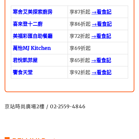
寒舍艾美探索廚房
享87折起
→看食記
喜來登十二廚
享86折起
→看食記
美福彩匯自助餐廳
享72折起
→看食記
萬怡MJ Kitchen
享69折起
君悅凱菲屋
享65折起
→看食記
饗食天堂
享92折起
→看食記
京站時尚廣場2樓 / 02-2559-4846