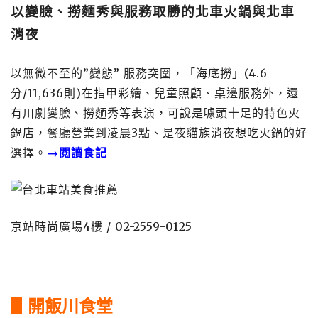
以變臉、撈麵秀與服務取勝的北車火鍋與北車
消夜
以無微不至的”變態” 服務突圍，「海底撈」(4.6
分/11,636則)在指甲彩繪、兒童照顧、桌邊服務外，還
有川劇變臉、撈麵秀等表演，可說是噱頭十足的特色火
鍋店，餐廳營業到凌晨3點、是夜貓族消夜想吃火鍋的好
選擇。
→閱讀食記
京站時尚廣場4樓 / 02-2559-0125
▋開飯川食堂