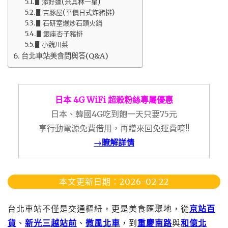
▋添好運(米其林一星)
▋吉豚屋(平價日式炸豬排)
▋石研室爆炒石頭火鍋
▋銀座杏子豬排
▋小魏川菜
台北車站美食問與答(Q&A)
日本 4G WiFi 超殺粉絲專屬優惠
日本、韓國4G吃到飽一天只要75元
享行動電源免費借用，再贈來回免運費唷!!
→瞭解詳情
本文更新日期：2026-02-22
台北車站不僅是交通樞紐，更是美食匯聚地，從
京站百
貨
、
新光三越站前
、
微風北車
，到
重慶南路
與
和億北