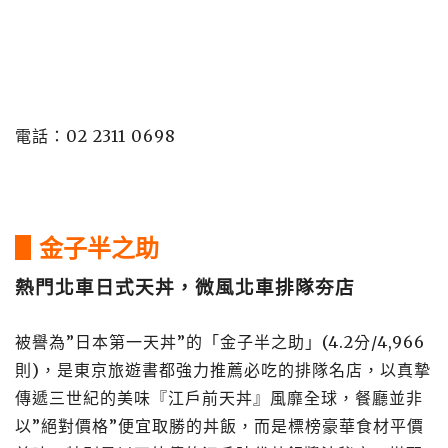
電話：
02 2311 0698
▋金子半之助
熱門北車日式天丼，微風北車排隊夯店
被譽為”日本第一天丼”的「金子半之助」(4.2分/4,966
則)，是東京旅遊書都強力推薦必吃的排隊名店，以真摯
傳遞三世紀的美味『江戶前天丼』風靡全球，餐廳並非
以”絕對價格”便宜取勝的丼飯，而是標榜豪華食材平價