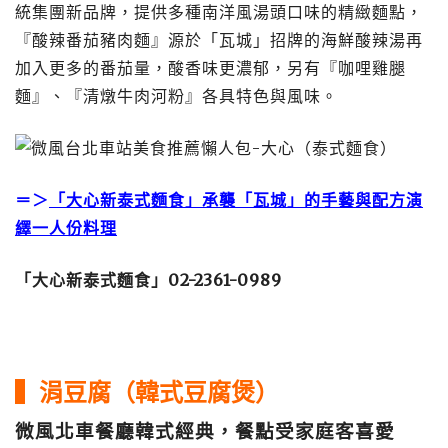
統集團新品牌，提供多種南洋風湯頭口味的精緻麵點，
『酸辣番茄豬肉麵』源於「瓦城」招牌的海鮮酸辣湯再
加入更多的番茄量，酸香味更濃郁，另有『咖哩雞腿
麵』、『清燉牛肉河粉』各具特色與風味。
＝＞
「大心新泰式麵食」承襲「瓦城」的手藝與配方演
繹一人份料理
「大心新泰式麵食」
02-2361-0989
▍涓豆腐（韓式豆腐煲）
微風北車餐廳韓式經典，餐點受家庭客喜愛