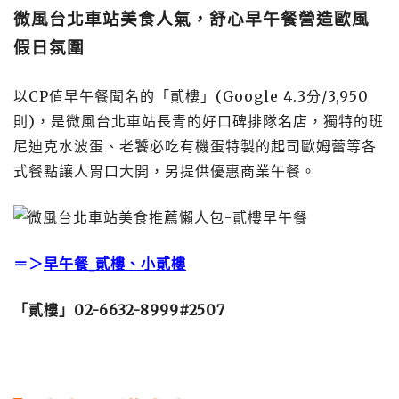
微風台北車站美食人氣，舒心早午餐營造歐風
假日氛圍
以CP值早午餐聞名的「貳樓」(Google 4.3分/3,950
則)，是微風台北車站長青的好口碑排隊名店，獨特的班
尼迪克水波蛋、老饕必吃有機蛋特製的起司歐姆蕾等各
式餐點讓人胃口大開，另提供優惠商業午餐。
＝＞
早午餐_貳樓、小貳樓
「貳樓」02-6632-8999#2507