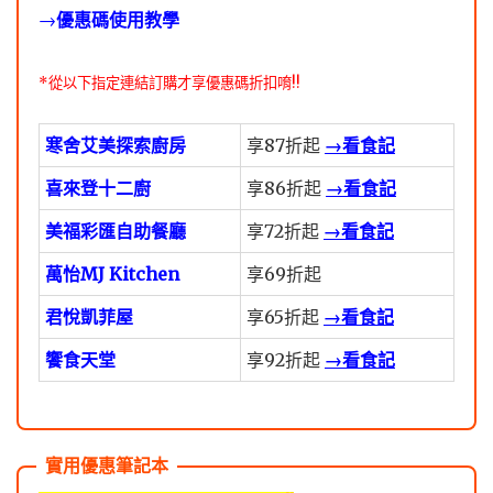
→
優惠碼使用教學
*從以下指定連結訂購才享優惠碼折扣唷!!
寒舍艾美探索廚房
享87折起
→看食記
喜來登十二廚
享86折起
→看食記
美福彩匯自助餐廳
享72折起
→看食記
萬怡MJ Kitchen
享69折起
君悅凱菲屋
享65折起
→看食記
饗食天堂
享92折起
→看食記