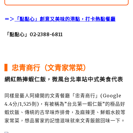
＝＞
「點點心」創意又美味的港點，打卡熱點餐廳
「點點心」02-2388-6811
▍忠青商行（文青家常菜）
網紅熱捧蝦仁飯，微風台北車站中式美食代表
同樣是藝人阿緯開的文青餐廳「忠青商行」(Google
4.4分/1,525則)，有被稱為”台北第一蝦仁飯”的極品好
蝦炊飯、傳統的古早味炸排骨，及麻辣燙、鮮蝦水餃等
家常菜，想品嘗家的記憶滋味就來文青飯館回味一下。