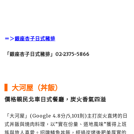
＝＞
銀座杏子日式豬排
「銀座杏子日式豬排」
02-2375-5866
▍大河屋（丼飯）
價格親民北車日式餐廳，炭火香氣四溢
「大河屋」(Google 4.8分/5,101則)主打炭火直烤的日
式丼飯與燒肉料理，以”實在份量、道地風味”獲得上班
族與旅人喜愛。招牌鯖魚丼飯，經過炭烤後肥美厚實的