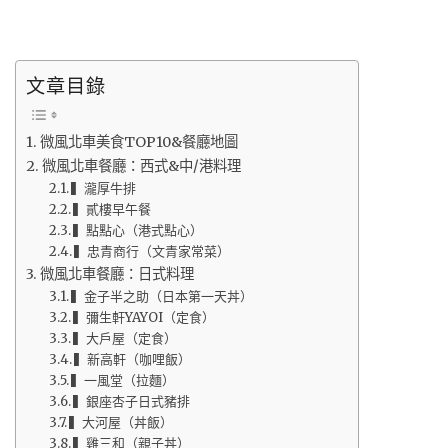
文章目錄
微風北車美食TOP10&餐廳地圖
微風北車餐廳：西式&中/港料理
▍瀧厚牛排
▍貳樓早午餐
▍點點心（港式點心）
▍忠青商行（文青家常菜）
微風北車餐廳：日式料理
▍金子半之助（日本第一天丼）
▍彌生軒YAYOI（定食）
▍大戶屋（定食）
▍新高軒（咖哩飯）
▍一風堂（拉麵）
▍銀座杏子日式豬排
▍大河屋（丼飯）
▍雞三和（親子丼）