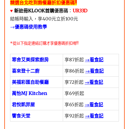
精選台北吃到飽餐廳折扣優惠碼!!
♥️
新註冊KLOOK首購
優惠碼
：
UR33D
結帳時輸入，享400元立折100元
→
優惠碼使用教學
*從以下指定連結訂購才享優惠碼折扣唷!!
寒舍艾美探索廚房
享87折起
→看食記
喜來登十二廚
享86折起
→看食記
美福彩匯自助餐廳
享72折起
→看食記
萬怡MJ Kitchen
享69折起
君悅凱菲屋
享65折起
→看食記
饗食天堂
享92折起
→看食記