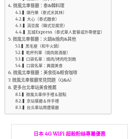
微風北車餐廳：泰&韓料理
▍頌丹樂（泰式米其林）
▍大心（泰式麵食）
▍涓豆腐（韓式豆腐煲）
▍瓦城Express（泰式單人套餐或外帶便當）
微風北車餐廳：火鍋&燒肉&其他
▍黑毛屋（和牛火鍋）
▍乾杯列車（燒肉居酒屋）
▍口袋名單：燒肉/烤肉吃到飽
▍口袋名單：異國美食
微風北車餐廳：美食街&輕食咖啡
微風北車餐廳常見問題（Q&A）
更多台北車站美食推薦
▍微風北車伴手禮＆甜點
▍京站餐廳＆伴手禮
▍台北車站周遭餐廳
日本 4G WiFi 超殺粉絲專屬優惠