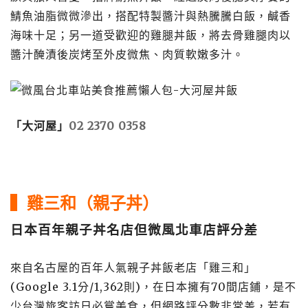
鯖魚油脂微微滲出，搭配特製醬汁與熱騰騰白飯，鹹香
海味十足；另一道受歡迎的雞腿丼飯，將去骨雞腿肉以
醬汁醃漬後炭烤至外皮微焦、肉質軟嫩多汁。
「大河屋」
02 2370 0358
▍雞三和（親子丼）
日本百年親子丼名店但微風北車店評分差
來自名古屋的百年人氣親子丼飯老店「雞三和」
(Google 3.1分/1,362則)，在日本擁有70間店鋪，是不
少台灣旅客訪日必嘗美食，但網路評分數非常差，若有