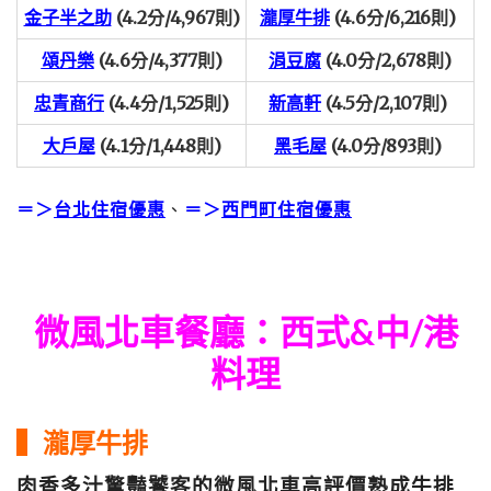
金子半之助
(4.2分/4,967則)
瀧厚牛排
(4.6分/6,216則)
頌丹樂
(4.6分/4,377則)
涓豆腐
(4.0分/2,678則)
忠青商行
(4.4分/1,525則)
新高軒
(4.5分/2,107則)
大戶屋
(4.1分/1,448則)
黑毛屋
(4.0分/893則)
＝＞
台北住宿優惠
、
＝＞
西門町住宿優惠
微風北車餐廳：西式&中/港
料理
▍瀧厚牛排
肉香多汁驚豔饕客的微風北車高評價熟成牛排