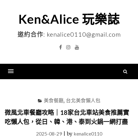
Skip
to
Ken&Alice 玩樂誌
content
邀約合作: kenalice0110@gmail.com
Facebook
Instagram
YouTube
搜
尋
Menu
關
鍵
美食餐廳
,
台北美食懶人包
字
微風北車餐廳攻略｜18家台北車站美食推薦實
吃懶人包，從日、韓、港、泰到火鍋一網打盡
2025-08-29
|
by
kenalice0110