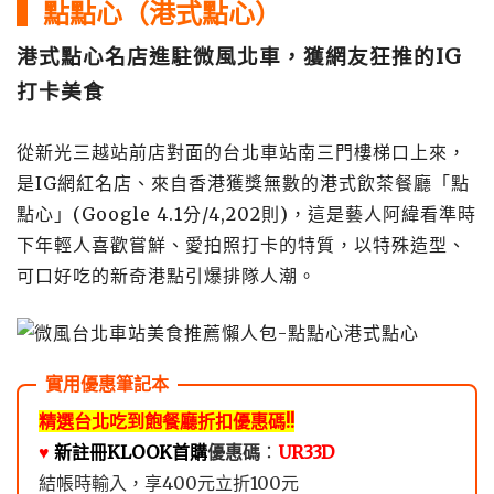
▍點點心（港式點心）
港式點心名店進駐微風北車，獲網友狂推的IG
打卡美食
從新光三越站前店對面的台北車站南三門樓梯口上來，
是IG網紅名店、來自香港獲獎無數的港式飲茶餐廳「點
點心」(Google 4.1分/4,202則)，這是藝人阿緯看準時
下年輕人喜歡嘗鮮、愛拍照打卡的特質，以特殊造型、
可口好吃的新奇港點引爆排隊人潮。
精選台北吃到飽餐廳折扣優惠碼!!
♥️
新註冊KLOOK首購
優惠碼
：
UR33D
結帳時輸入，享400元立折100元