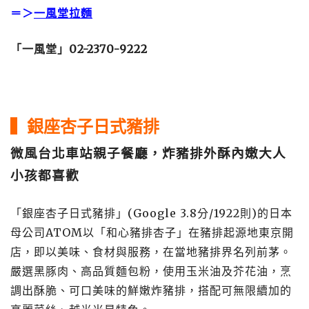
＝＞
一風堂拉麵
「一風堂」02-2370-9222
▍銀座杏子日式豬排
微風台北車站親子餐廳，炸豬排外酥內嫩大人
小孩都喜歡
「銀座杏子日式豬排」(Google 3.8分/1922則)的日本
母公司ATOM以「和心豬排杏子」在豬排起源地東京開
店，即以美味、食材與服務，在當地豬排界名列前茅。
嚴選黑豚肉、高品質麵包粉，使用玉米油及芥花油，烹
調出酥脆、可口美味的鮮嫩炸豬排，搭配可無限續加的