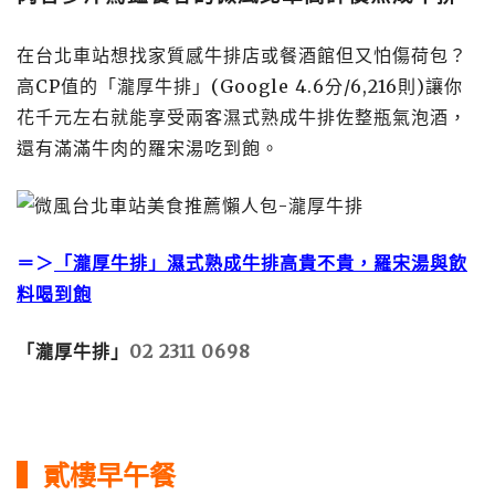
在台北車站想找家質感牛排店或餐酒館但又怕傷荷包？
高CP值的「瀧厚牛排」(Google 4.6分/6,216則)讓你
花千元左右就能享受兩客濕式熟成牛排佐整瓶氣泡酒，
還有滿滿牛肉的羅宋湯吃到飽。
＝＞
「瀧厚牛排」濕式熟成牛排高貴不貴，羅宋湯與飲
料喝到飽
「瀧厚牛排」
02 2311 0698
▍貳樓早午餐