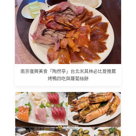
南京復興美食「陶然亭」台北米其林必比登推薦
烤鴨四吃與蘿蔔絲餅