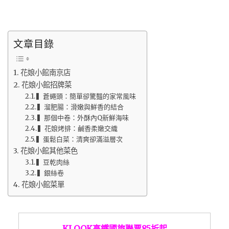
文章目錄
花娘小館南京店
花娘小館招牌菜
▍蒼蠅頭：簡單卻驚豔的家常風味
▍溜肥腸：滑嫩與鮮香的結合
▍那個中卷：外酥內Q新鮮海味
▍花娘烤排：鹹香柔嫩交織
▍蛋鬆白菜：清爽卻滿溢層次
花娘小館其他菜色
▍豆乾肉絲
▍銀絲卷
花娘小館菜單
KLOOK高鐵國旅聯票85折起