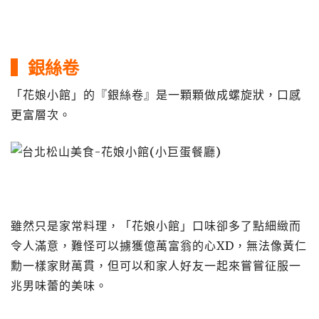
▍銀絲卷
「花娘小館」的『銀絲卷』是一顆顆做成螺旋狀，口感
更富層次。
雖然只是家常料理，「花娘小館」口味卻多了點細緻而
令人滿意，難怪可以擄獲億萬富翁的心XD，無法像黃仁
勳一樣家財萬貫，但可以和家人好友一起來嘗嘗征服一
兆男味蕾的美味。