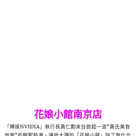
花娘小館南京店
「輝達NVIDIA」執行長黃仁勳來台掀起一波”黃氏美食
地圖”的朝聖熱潮，讓他大讚的「花娘小館」除了敦化北