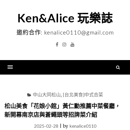
Skip
to
Ken&Alice 玩樂誌
content
邀約合作: kenalice0110@gmail.com
Facebook
Instagram
YouTube
搜
尋
Menu
關
鍵
中山大同松山
,
[台北美食]中式合菜
字
松山美食「花娘小館」黃仁勳推薦中菜餐廳，
新開幕南京店與蒼蠅頭等招牌菜介紹
2025-02-28
|
by
kenalice0110