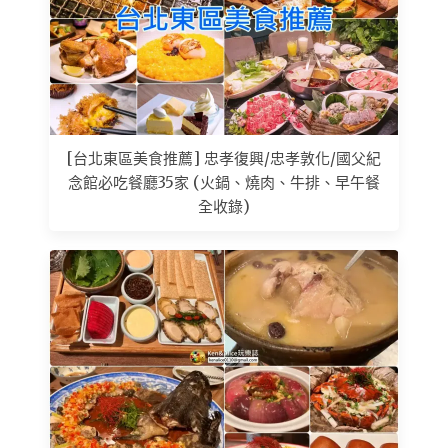
[台北東區美食推薦] 忠孝復興/忠孝敦化/國父紀
念館必吃餐廳35家 (火鍋、燒肉、牛排、早午餐
全收錄)