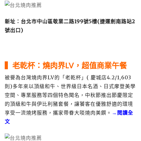
新址：台北市中山區敬業二路199號5樓(捷運劍南路站2
號出口)
▍
老乾杯：
燒肉界LV，超值商業午餐
被譽為台灣燒肉界LV的「老乾杯」( 慶城店4.2/1,603
則)多年來以頂級和牛、世界級日本名酒、日式摩登美學
空間、專業服務等四個特色聞名，中秋節推出節慶限定
的頂級和牛與伊比利豬套餐，讓饕客在優雅舒適的環境
享受一流燒烤服務，攜家帶眷大啖燒肉美饌。
→閱讀全
文