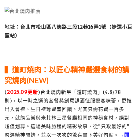
地址：台北市松山區八德路三段12巷16弄1號（捷運小巨
蛋站）
▍道町燒肉：以匠心精神嚴選食材的講
究燒肉(NEW)
(
2025.09更新
)台北燒肉新星「道町燒肉」(4.8/78
則)，以一時之選的套餐與創意調酒征服饕客味蕾，更推
出入會禮、生日禮等豐盛回饋。尤其只需花費一百多
元，就能品嘗與米其林三星餐廳相同的神秘食材，絕對
超值划算。這場美味旅程的精彩故事，從”只取最好的”
嚴選精神開始，並以一次次的驚喜畫下美好句點。
→閱