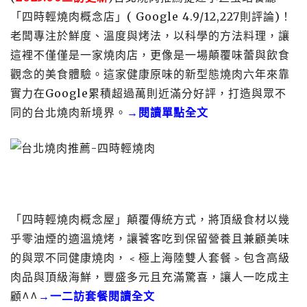
「四時輕燒肉概念店」( Google 4.9/12,227則評論)！
老闆專注於鮮度、溫度與烤法，以科學的方法料理，讓
這裡不僅僅是一家燒肉店，更像是一場顛覆味蕾與飲食
觀念的美食體驗。這家健康原味的新型態燒肉六年來靠
實力在Google累積超過萬則近滿分好評，打造與眾不
同的台北燒肉新境界。
→閱讀單點全文
「四時輕燒肉概念屋」顛覆傳統方式，將頂級食材以幾
乎零油煙的適溫燒烤，讓饕客吃到保留營養且兼顧美味
的與眾不同健康燒肉，﹤極上海陸雙人套餐﹥包含高級
肉品與頂級海鮮，豐盛多元且充滿驚喜，讓人一吃成主
顧^^
→一二訪套餐閱讀全文