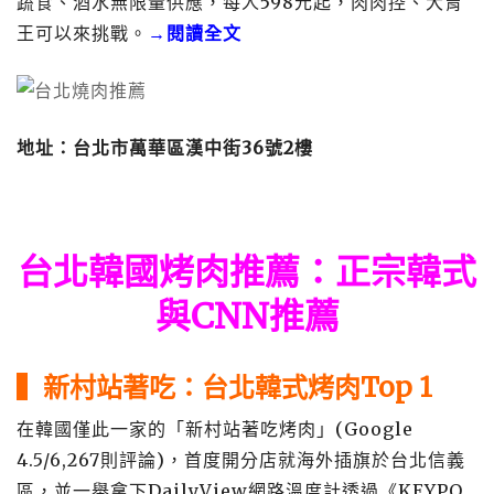
蔬食、酒水無限量供應，每人598元起，肉肉控、大胃
王可以來挑戰。
→閱讀全文
地址：台北市萬華區漢中街36號2樓
台北韓國烤肉推薦
：正宗韓式
與CNN推薦
▍
新村站著吃
：台北韓式烤肉Top 1
在韓國僅此一家的「新村站著吃烤肉」(Google
4.5/6,267則評論)，首度開分店就海外插旗於台北信義
區，並一舉拿下DailyView網路溫度計透過《KEYPO