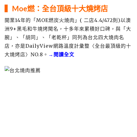
▍
Moe燃：全台頂級十大燒烤店
開業14年的「MOE燃炭火燒肉」( 二店4.4/472則)以澳
洲9+黑毛和牛燒烤聞名，十多年來累積好口碑，與「大
腕」、「胡同」、「老乾杯」同列為台北四大燒肉名
店，亦是DailyView網路溫度計彙整〈全台最頂級的十
大燒烤店〉NO.8。
→閱讀全文