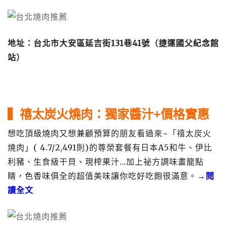
地址：台北市大安區延吉街131巷41號（捷運國父紀念館
站）
▍
禧太炭火燒肉
：獨家醬汁+價格實惠
想吃頂級燒肉又想兼顧預算的朋友看過來~「禧太炭火
燒肉」( 4.7/2,491則)的尊榮套餐有日本A5和牛、伊比
利豬、生食級干貝、現榨果汁…加上祕方調味畫龍點
睛，色香味俱全的超值美味讓你吃好吃飽很滿意。
→閱
讀全文