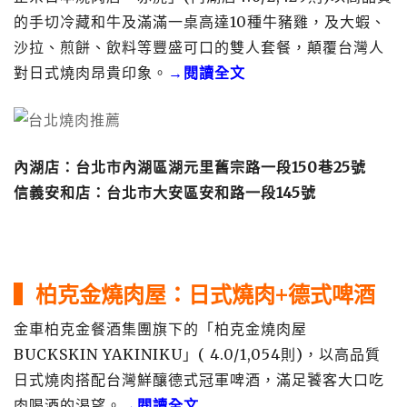
的手切冷藏和牛及滿滿一桌高達10種牛豬雞，及大蝦、
沙拉、煎餅、飲料等豐盛可口的雙人套餐，顛覆台灣人
對日式燒肉昂貴印象。
→閱讀全文
內湖店
：台北市內湖區湖元里舊宗路一段150巷25號
信義安和店：台北市大安區安和路一段145號
▍
柏克金燒肉屋：
日式燒肉+德式啤酒
金車柏克金餐酒集團旗下的「柏克金燒肉屋
BUCKSKIN YAKINIKU」( 4.0/1,054則)，以高品質
日式燒肉搭配台灣鮮釀德式冠軍啤酒，滿足饕客大口吃
肉喝酒的渴望。
→閱讀全文