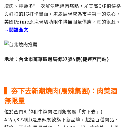
塊肉、種類多”一次解決吃燒肉痛點，尤其高C/P值價格
與好拍的IG打卡畫面，處處展現成為市場第一的決心，
美國Prime原塊現切肋眼牛排無限量供應，真的很殺。
→閱讀全文
地址：台北市萬華區峨眉街37號4樓(捷運西門站)
▍夯下去新潮燒肉(馬辣集團)：肉菜酒
無限量
位於西門町的和牛燒肉吃到飽餐廳「夯下去」(
4.7/5,872則)是馬辣餐飲旗下新品牌，超過百種肉品、