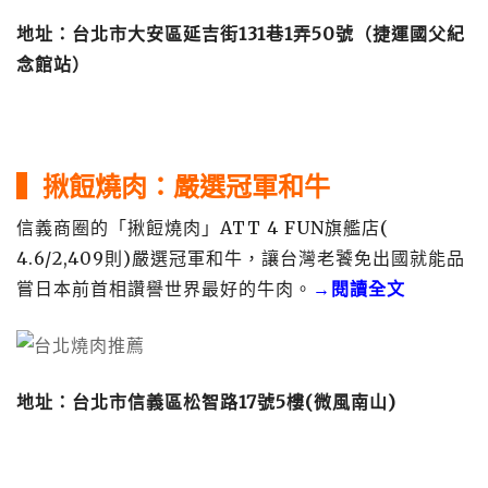
地址：台北市大安區延吉街131巷1弄50號（捷運國父紀
念館站）
▍揪餖燒肉：嚴選冠軍和牛
信義商圈的「揪餖燒肉」ATT 4 FUN旗艦店(
4.6/2,409則)嚴選冠軍和牛，讓台灣老饕免出國就能品
嘗日本前首相讚譽世界最好的牛肉。
→閱讀全文
地址：台北市信義區松智路17號5樓(微風南山)