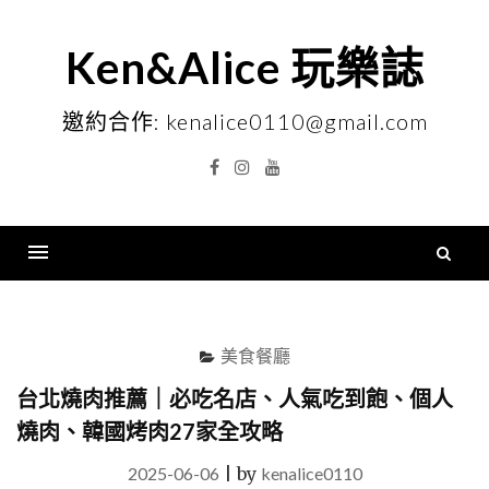
Skip
to
Ken&Alice 玩樂誌
content
邀約合作: kenalice0110@gmail.com
Facebook
Instagram
YouTube
搜
尋
Menu
關
鍵
美食餐廳
字
台北燒肉推薦｜必吃名店、人氣吃到飽、個人
燒肉、韓國烤肉27家全攻略
2025-06-06
|
by
kenalice0110