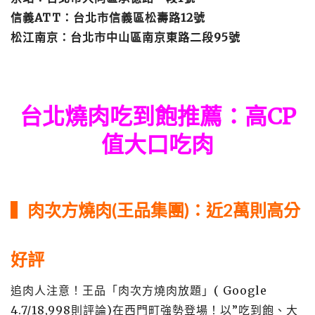
信義ATT：台北市信義區松壽路12號
松江南京：台北市中山區南京東路二段95號
台北燒肉吃到飽推薦
：高CP
值大口吃肉
▍
肉次方燒肉
(王品集團)：
近2萬則
高分
好評
追肉人注意！王品「肉次方燒肉放題」( Google
4.7/18,998則評論)在西門町強勢登場！以”吃到飽、大