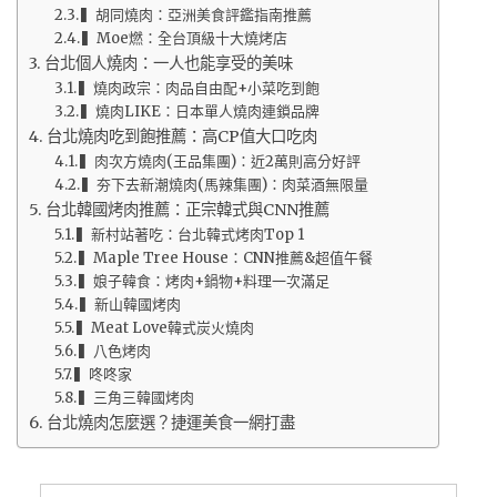
▍胡同燒肉：亞洲美食評鑑指南推薦
▍Moe燃：全台頂級十大燒烤店
台北個人燒肉：一人也能享受的美味
▍燒肉政宗：肉品自由配+小菜吃到飽
▍燒肉LIKE：日本單人燒肉連鎖品牌
台北燒肉吃到飽推薦：高CP值大口吃肉
▍肉次方燒肉(王品集團)：近2萬則高分好評
▍夯下去新潮燒肉(馬辣集團)：肉菜酒無限量
台北韓國烤肉推薦：正宗韓式與CNN推薦
▍新村站著吃：台北韓式烤肉Top 1
▍Maple Tree House：CNN推薦&超值午餐
▍娘子韓食：烤肉+鍋物+料理一次滿足
▍新山韓國烤肉
▍Meat Love韓式炭火燒肉
▍八色烤肉
▍咚咚家
▍三角三韓國烤肉
台北燒肉怎麼選？捷運美食一網打盡