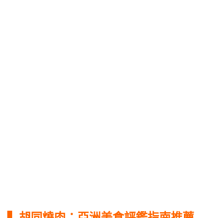
▍
胡同燒肉：亞洲美食評鑑指南推薦