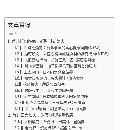
文章目錄
台北燒肉推薦：必吃日式燒肉
▍四時輕燒肉：台北最頂的真心健康燒肉(NEW)
▍道町燒肉：以匠心精神嚴選食材的講究燒肉(NEW)
▍大股熟成燒肉：超酷芒果牛舌+清酒投幣機
▍發肉餐酒館：加了熱情的預約困難台北燒肉
▍上吉燒肉：日本同步盛合點餐
▍禧太炭火燒肉：獨家醬汁+價格實惠
▍揪餖燒肉：嚴選冠軍和牛
▍樂軒和牛：台北和牛燒肉先鋒
▍赤虎燒肉：日本連鎖燒肉店的道地滋味
▍柏克金燒肉屋：日式燒肉+德式啤酒
▍Oh my!原燒：創意鑽切牛+活潑氛圍
台北四大燒肉：米其林與經典名店
▍大腕燒肉：台灣唯一米其林一星燒肉
▍老乾杯：燒肉界LV，超值商業午餐