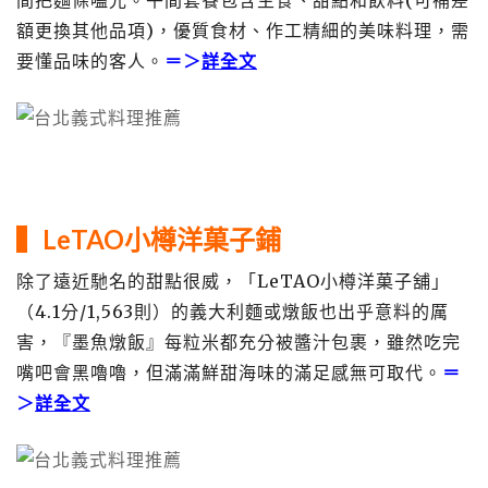
間把麵條嗑光。午間套餐包含主食、甜點和飲料(可補差
額更換其他品項)，優質食材、作工精細的美味料理，需
要懂品味的客人。
＝＞
詳全文
▍
LeTAO小樽洋菓子鋪
除了遠近馳名的甜點很威，「LeTAO小樽洋菓子舖」
（4.1分/1,563則）的義大利麵或燉飯也出乎意料的厲
害，『墨魚燉飯』每粒米都充分被醬汁包裹，雖然吃完
嘴吧會黑嚕嚕，但滿滿鮮甜海味的滿足感無可取代。
＝
＞
詳全文