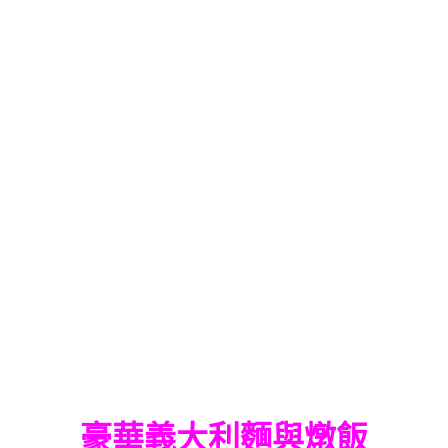
豪華義大利麵與燉飯