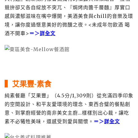
競拚卻又各自綻放不突兀、『焗烤肉醬千層麵』厚實口
感與濃郁滋味在嘴中爆開，美酒美食與chill的音樂及環
境，讓你度過愜意美好的微醺之夜。<未成年勿飲酒 喝
酒不開車>
＝＞
詳全文
▍
艾果豐-素食
純素餐廳「艾果豐」（4.5分/1,309則）從充滿四季印象
的空間設計、和平友愛環境的理念、東西合璧的餐點創
意、到掌廚經營的南非美女主廚…樣樣別出心裁，讓吃
素不必犧牲美味，還感受到愛與關懷。
＝＞
詳全文