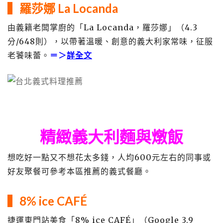
▍
羅莎娜 La Locanda
由義籍老闆掌廚的「La Locanda，羅莎娜」（4.3
分/648則），以帶著溫暖、創意的義大利家常味，征服
老饕味蕾。
＝＞
詳全文
精緻義大利麵與燉飯
想吃好一點又不想花太多錢，人均600元左右的同事或
好友聚餐可參考本區推薦的義式餐廳。
▍8% ice CAFÉ
捷運東門站美食「8% ice CAFÉ」（Google 3.9