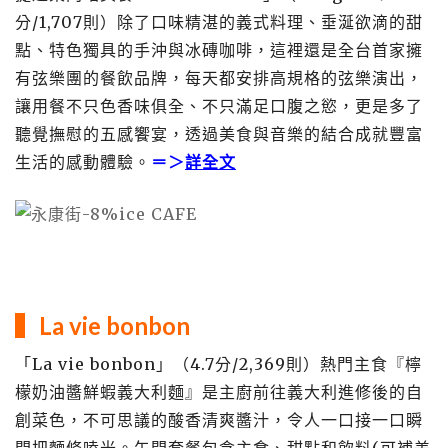
分/1,707則）除了口味精湛的義式料理、垂涎欲滴的甜
點、特色獨具的手沖與冰磚咖啡，這裡還是全台首家擁
有弦樂團的餐飲品牌，每天都安排高規格的弦樂演出，
讓用餐不只色香味俱全、不只滿足口腹之慾，更是多了
聽覺撫慰的五感饗宴，透過美食與音樂的結合成就豐富
生活的感動體驗。
＝＞
詳全文
▍
La vie bonbon
「La vie bonbon」（4.7分/2,369則）熱門主食『檸
檬奶油醬鮮蝦義大利麵』是主廚前往義大利進修後的自
創菜色，不可思議的酸香清爽醬汁，令人一口接一口瞬