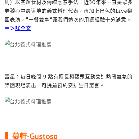
則）以空運食材及傳統烹煮手法，近30年來一直是眾多
老饕心中最道地的義式料理代表，再加上出色的Live樂
團表演，”一餐雙享”讓我們這次的用餐經驗十分滿意。
＝＞
詳全文
壽星：每日晚間 9 點有擅長與觀眾互動營造熱鬧氣氛的
樂團現場演出，可提前預約安排生日驚喜。
▍
慕軒-Gustoso