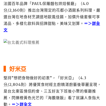
法國百年品牌「PAUL保羅麵包烘焙餐廳」（4.0
分/2,160則）推出台灣限定的花都小酒館系列料理，嚴
選台灣在地食材烹調道地歐風佳餚，加價升級套餐可享
湯品、多樣化飲料與招牌甜點，美味又划算。
＝＞
詳全
文
▍
好米亞
堅持”想把食物做好的初衷”，「好米亞」（4.3
分/2,804則）將優質食材經主廚精湛廚藝後華麗呈現，
是台北東區情侶約會、三五好友下班後小聚的餐廳推
薦，閃爍橙黃色光芒的『海膽燉飯』看了就讓人食指大
動。
＝＞
詳全文