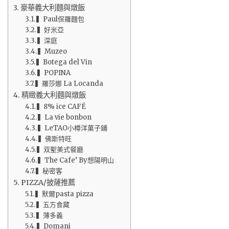
豪華義大利麵與燉飯
▍Paul保羅麵包
▍好米亞
▍深庭
▍Muzeo
▍Botega del Vin
▍POPINA
▍羅莎娜 La Locanda
精緻義大利麵與燉飯
▍8% ice CAFÉ
▍La vie bonbon
▍LeTAO小樽洋菓子鋪
▍佛斯特旺
▍双聖美式餐廳
▍The Cafe’ By想陽明山
▍秘密客
PIZZA/披薩推薦
▍默爾pasta pizza
▍五方食藏
▍薄多義
▍Domani