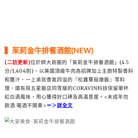
▍茱莉金牛排餐酒館(NEW)
(二訪更新)
位於師大商圈的「茱莉金牛排餐酒館」(4.5
分/1,404則)，以美國頂級牛肉為招牌加上主廚特製香料
和醬汁、一上桌就香氣四溢的『松露蕈菇燉飯』等料
理，還有與五星飯店同等級的CORAVIN科技保留單杯
紅白酒風味，用心獲得好口碑及高滿意度。<未成年勿
飲酒 喝酒不開車>
＝＞
詳全文