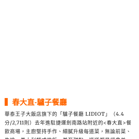
▍
春大直-驢子餐廳
華泰王子大飯店旗下的「驢子餐廳 LIDIOT」（4.4
分/2,711則）去年進駐捷運劍南路站附近的<春大直>餐
飲商場，主廚堅持手作、細膩升級每道菜，無論前菜、