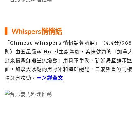
▍
Whispers悄悄話
「Chinese Whispers 悄悄話餐酒館」（4.4分/968
則）由五星級W Hotel主廚掌廚，美味健康的『加拿大
野米慢燉鮮蝦墨魚燉飯』用料不手軟，新鮮海產舖滿盤
面，加拿大冰湖的黑野米和海鮮絕配，口感與墨魚同樣
彈牙有咬勁。
＝＞
詳全文