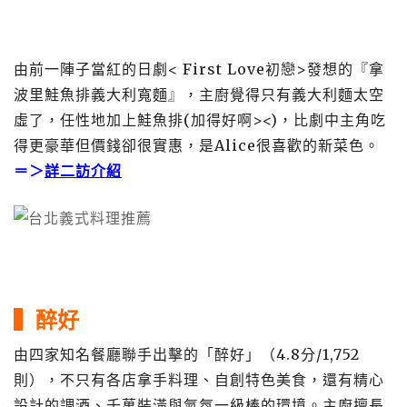
由前一陣子當紅的日劇< First Love初戀>發想的『拿
波里鮭魚排義大利寬麵』，主廚覺得只有義大利麵太空
虛了，任性地加上鮭魚排(加得好啊><)，比劇中主角吃
得更豪華但價錢卻很實惠，是Alice很喜歡的新菜色。
＝＞
詳二訪介紹
▍
醉好
由四家知名餐廳聯手出擊的「醉好」（4.8分/1,752
則），不只有各店拿手料理、自創特色美食，還有精心
設計的調酒、千萬裝潢與氣氛一級棒的環境。主廚擅長