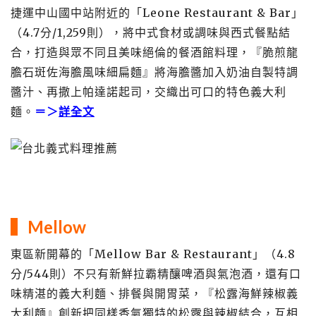
捷運中山國中站附近的「Leone Restaurant & Bar」
（4.7分/1,259則），將中式食材或調味與西式餐點結
合，打造與眾不同且美味絕倫的餐酒館料理，『脆煎龍
膽石斑佐海膽風味細扁麵』將海膽醬加入奶油自製特調
醬汁、再撒上帕達諾起司，交織出可口的特色義大利
麵。
＝＞
詳全文
▍Mellow
東區新開幕的「Mellow Bar & Restaurant」（4.8
分/544則）不只有新鮮拉霸精釀啤酒與氣泡酒，還有口
味精湛的義大利麵、排餐與開胃菜，『松露海鮮辣椒義
大利麵』創新把同樣香氣獨特的松露與辣椒結合，互相