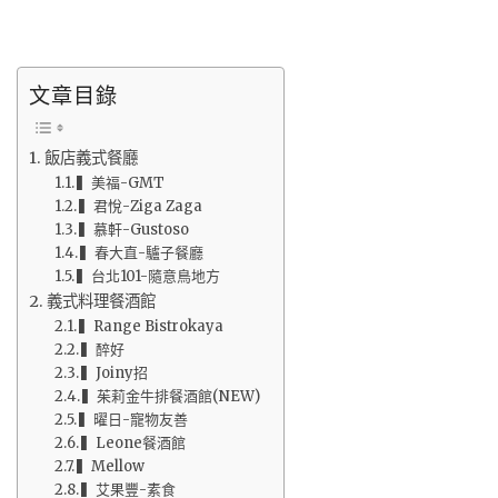
文章目錄
飯店義式餐廳
▍美福-GMT
▍君悅-Ziga Zaga
▍慕軒-Gustoso
▍春大直-驢子餐廳
▍台北101-隨意鳥地方
義式料理餐酒館
▍Range Bistrokaya
▍醉好
▍Joiny招
▍茱莉金牛排餐酒館(NEW)
▍曜日-寵物友善
▍Leone餐酒館
▍Mellow
▍艾果豐-素食