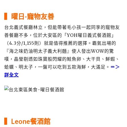
▍
曜日-寵物友善
台北義式餐廳林立，但能帶著毛小孩一起同享的寵物友
善餐廳不多，位於大安區的「YOH曜日義式餐酒館」
（4.3分/1,155則）就是值得推薦的選擇。霸氣出場的
『海之味奶油明太子義大利麵』使人發出WOW的驚
嘆，晶瑩剔透如珠寶般閃耀的鮭魚卵、大干貝、鮮蝦、
蛤蠣、明太子，一盤可以吃到五款海鮮，大滿足。
＝＞
詳全文
▍
Leone餐酒館