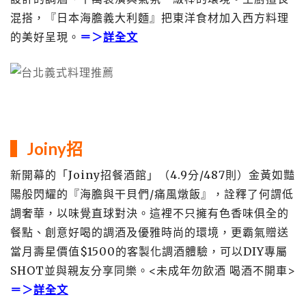
混搭，『日本海膽義大利麵』把東洋食材加入西方料理
的美好呈現。
＝＞
詳全文
▍Joiny招
新開幕的「Joiny招餐酒館」（4.9分/487則）金黃如豔
陽般閃耀的『海膽與干貝們/痛風燉飯』，詮釋了何謂低
調奢華，以味覺直球對決。這裡不只擁有色香味俱全的
餐點、創意好喝的調酒及優雅時尚的環境，更霸氣贈送
當月壽星價值$1500的客製化調酒體驗，可以DIY專屬
SHOT並與親友分享同樂。<未成年勿飲酒 喝酒不開車>
＝＞
詳全文