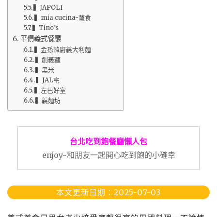
▍JAPOLI
▍mia cucina-蔬食
▍Tino’s
平價義式餐廳
▍金孫韓廚義大利麵
▍創義麵
▍黑米
▍JAL宅
▍左巴好室
▍義麵坊
台北吃到飽餐廳懶人包
enjoy~和朋友一起開心吃到飽的小確幸
本文更新日期：2025-07-03