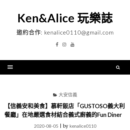
Skip
to
Ken&Alice 玩樂誌
content
邀約合作: kenalice0110@gmail.com
Facebook
Instagram
YouTube
搜
尋
Menu
關
鍵
大安信義
字
【信義安和美食】慕軒飯店「GUSTOSO義大利
餐廳」在地嚴選食材結合義式廚義的Fun Diner
2020-08-05
|
by
kenalice0110