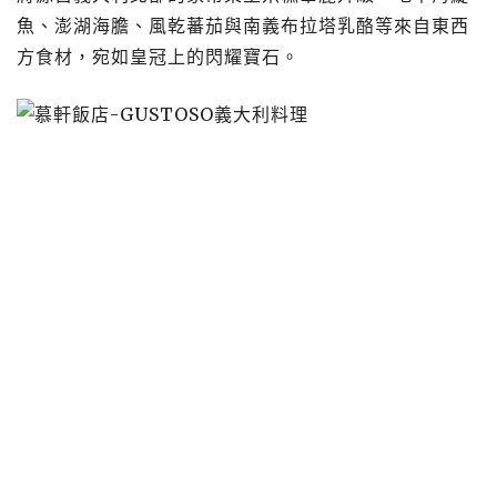
魚、澎湖海膽、風乾蕃茄與南義布拉塔乳酪等來自東西
方食材，宛如皇冠上的閃耀寶石。