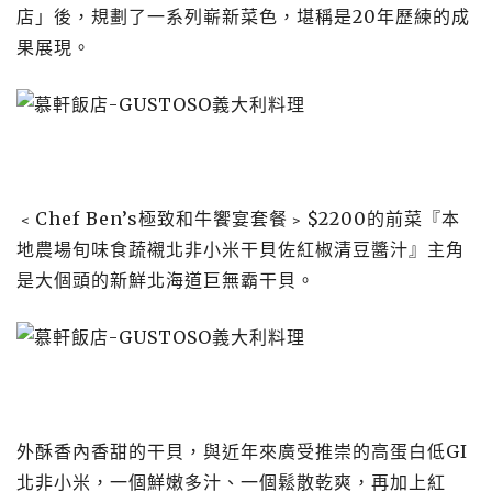
店」後，規劃了一系列嶄新菜色，堪稱是20年歷練的成
果展現。
﹤Chef Ben’s極致和牛饗宴套餐﹥$2200的前菜『本
地農場旬味食蔬襯北非小米干貝佐紅椒清豆醬汁』主角
是大個頭的新鮮北海道巨無霸干貝。
外酥香內香甜的干貝，與近年來廣受推崇的高蛋白低GI
北非小米，一個鮮嫩多汁、一個鬆散乾爽，再加上紅