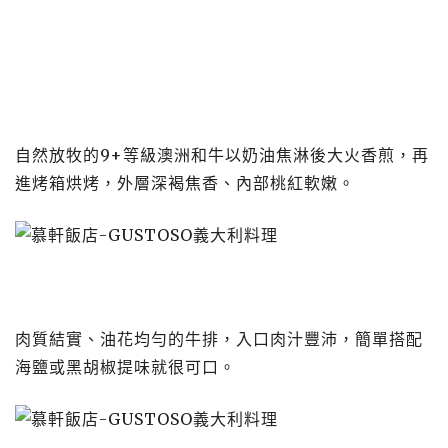
自然放牧的9+等級澳洲和牛以奶油焦淋後大火香煎，再
進烤箱烘烤，外層深褐焦香、內部桃紅軟嫩。
肉質結實、油花均勻的牛排，入口肉汁豐沛，簡單搭配
海鹽或黑胡椒提味就很可口。