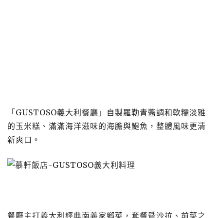
「GUSTOSO義大利餐廳」自製羅勒青醬調和軟糯淡雅
的玉米糕、滿滿海洋滋味的海膽與鯷魚，整體風味更清
新爽口。
餐廳主打義大利經典南義家鄉菜，套餐暨沙拉、前菜之