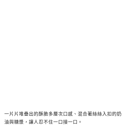
一片片堆疊出的酥脆多層次口感、混合著絲絲入扣的奶
油與糖漿，讓人忍不住一口接一口。