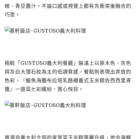
椒、青豆醬汁，不論口感或視覺上都有先衝突後融合的
巧思。
相較「GUSTOSO義大利餐廳」裝潢上以原木色、灰色
與灰白大理石紋為主的低調質感，餐點則表現出奔放的
色彩，『鯷魚海膽布拉塔乳酪襯義式玉米糕佐西西里青
醬』一道菜七彩繽紛、賞心悅目。
將源自義大利北部的家常菜玉米糕華麗升級，地中海鯷