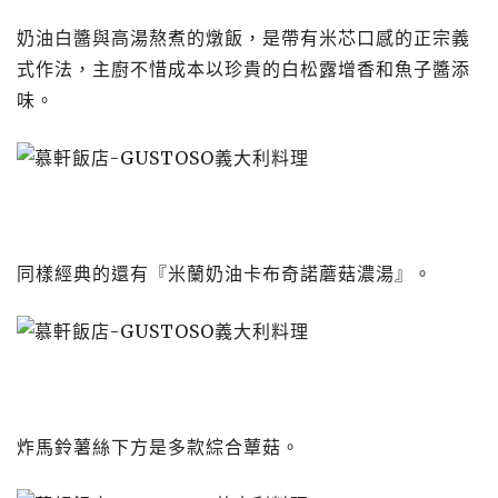
奶油白醬與高湯熬煮的燉飯，是帶有米芯口感的正宗義
式作法，主廚不惜成本以珍貴的白松露增香和魚子醬添
味。
同樣經典的還有『米蘭奶油卡布奇諾蘑菇濃湯』。
炸馬鈴薯絲下方是多款綜合蕈菇。