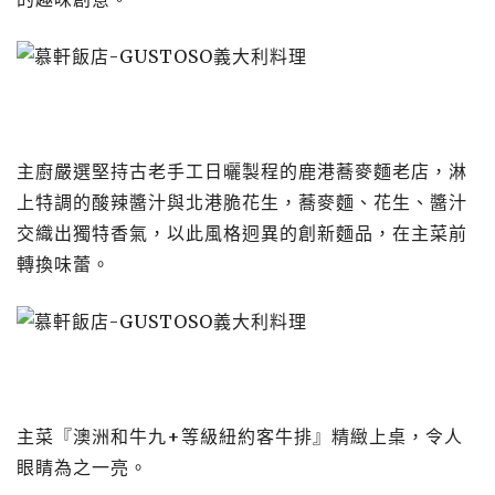
主廚嚴選堅持古老手工日曬製程的鹿港蕎麥麵老店，淋
上特調的酸辣醬汁與北港脆花生，蕎麥麵、花生、醬汁
交織出獨特香氣，以此風格迥異的創新麵品，在主菜前
轉換味蕾。
主菜『澳洲和牛九+等級紐約客牛排』精緻上桌，令人
眼睛為之一亮。