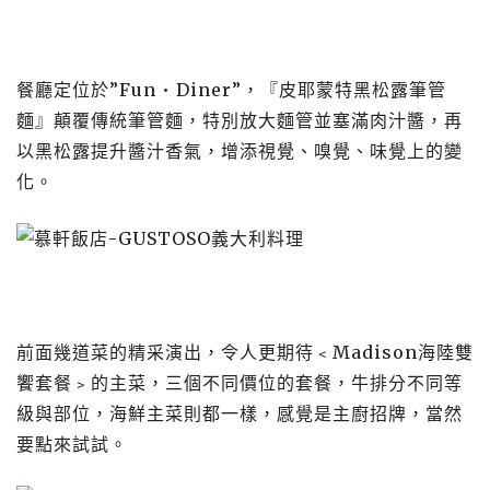
餐廳定位於”Fun • Diner”，『皮耶蒙特黑松露筆管
麵』顛覆傳統筆管麵，特別放大麵管並塞滿肉汁醬，再
以黑松露提升醬汁香氣，增添視覺、嗅覺、味覺上的變
化。
前面幾道菜的精采演出，令人更期待﹤Madison海陸雙
饗套餐﹥的主菜，三個不同價位的套餐，牛排分不同等
級與部位，海鮮主菜則都一樣，感覺是主廚招牌，當然
要點來試試。