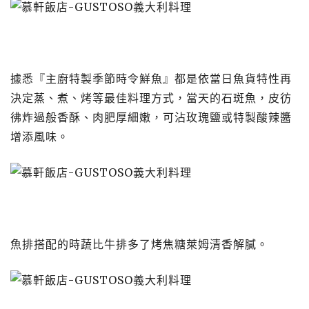
據悉『主廚特製季節時令鮮魚』都是依當日魚貨特性再
決定蒸、煮、烤等最佳料理方式，當天的石斑魚，皮彷
彿炸過般香酥、肉肥厚細嫩，可沾玫瑰鹽或特製酸辣醬
增添風味。
魚排搭配的時蔬比牛排多了烤焦糖萊姆清香解膩。