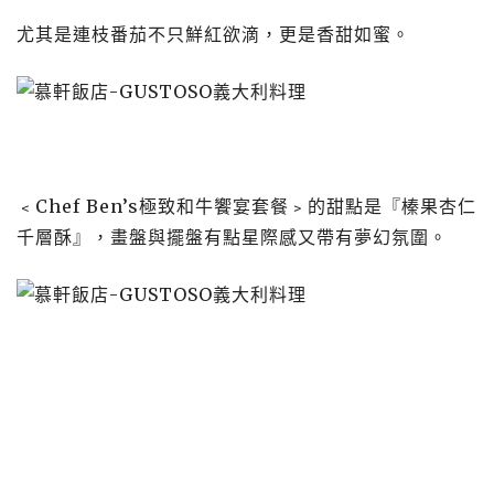
尤其是連枝番茄不只鮮紅欲滴，更是香甜如蜜。
﹤Chef Ben’s極致和牛饗宴套餐﹥的甜點是『榛果杏仁
千層酥』，畫盤與擺盤有點星際感又帶有夢幻氛圍。