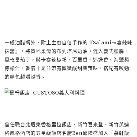
一般油醋醬外，附上主廚自信手作的『Salami卡宴辣味
抹醬』，將質地柔滑的布列塔尼奶油，混入義式臘腸、
風乾番茄丁，與卡宴辣椒粉、百里香、迷迭香、海鹽與
檸檬汁，香氣十足並帶有微微酸甜與辣味，搭配有咬勁
的麵包越嚼越香。
曾任職台北遠東香格里拉飯店、新竹喜來登、新竹英迪
格風格酒店的五星級飯店名廚Ben邱隆盛加入「慕軒飯