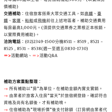
價補助)
交通補助
：住宿旅客搭乘大眾交通工具，如
高鐵
、
臺
鐵
、
客運
、
船舶
或
飛機
前往上述地區者，補助交通費用
每房最高1,000元。(須提供交通票券之票根正本核銷，
以實際費用補助)。
洽詢電話
：(02)2349-1500分機8511 ~ 8519 , 8521 ~
8525 , 8531 ~ 8538(週一至週五0830-1730)
＝>
活動網站
、
＝>
活動Q&A
補助方案重點整理
：
→
所有補助以”房”為單位，在補助金額內實支實銷。
→
由業者於旅客入住房”當天”於旅宿網登錄，確認符合
資格及尚有名額後，才有補助唷。
→
住宿補助為”現場折價”後支付餘額（訂房網由業者代