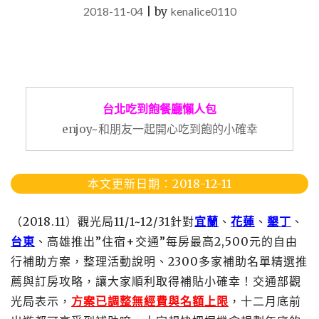
2018-11-04
|
by
kenalice0110
台北吃到飽餐廳懶人包
enjoy~和朋友一起開心吃到飽的小確幸
本文更新日期：2018-12-11
（2018.11）觀光局11/1~12/31針對
宜蘭
、
花蓮
、
墾丁
、
台東
、高雄推出”住宿+交通”每房最高2,500元的自由
行補助方案，整理活動說明、2300多家補助名單精選推
薦與訂房攻略，讓大家順利取得補貼小確幸！交通部觀
光局表示，
方案已調整無經費與名額上限
，十二月底前