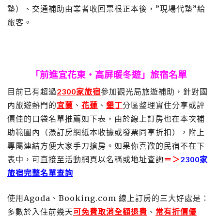
墊）、交通補助由業者收回票根正本後，”現場代墊”給
旅客。
「前進宜花東‧高屏暖冬遊」旅宿名單
目前已有超過
2300家旅宿
參加觀光局旅遊補助，針對國
內旅遊熱門的
宜蘭
、
花蓮
、
墾丁
分區整理實住分享或評
價佳的口袋名單推薦如下表，由於線上訂房也在本次補
助範圍內（憑訂房網紙本收據或發票同享折扣），附上
專屬連結方便大家手刀搶房。如果你喜歡的民宿不在下
表中，可直接至活動網頁以名稱或地址查詢
＝＞
2300家
旅宿
完整
名單查詢
使用Agoda、Booking.com 線上訂房的三大好處是：
多數於入住前幾天
可免費取消全額退費
、
常有
折價優