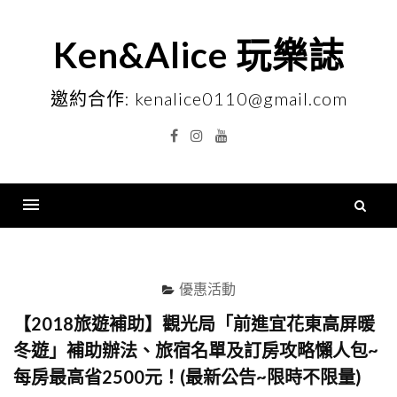
Skip
to
Ken&Alice 玩樂誌
content
邀約合作: kenalice0110@gmail.com
Facebook
Instagram
YouTube
搜
尋
Menu
關
鍵
優惠活動
字
【2018旅遊補助】觀光局「前進宜花東高屏暖
冬遊」補助辦法、旅宿名單及訂房攻略懶人包~
每房最高省2500元！(最新公告~限時不限量)