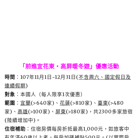
「前進宜花東‧高屏暖冬遊」優惠活動
時間
：107年11月1日~12月31日(
不含周六、國定假日及
連續假期
)
對象
：本國人（每人限享1次優惠）
範圍
：
宜蘭
(>640家)、
花蓮
(>810家)、
臺東
(>480
家)、
高雄
(>100家)、
屏東
(>180家)，共2300多家旅宿
(陸續增加中)。
住宿補助
：住宿房價每房折抵最高1,000元，如旅客中
有年滿60歲以上者，每房加碼補貼500元。(以實際房