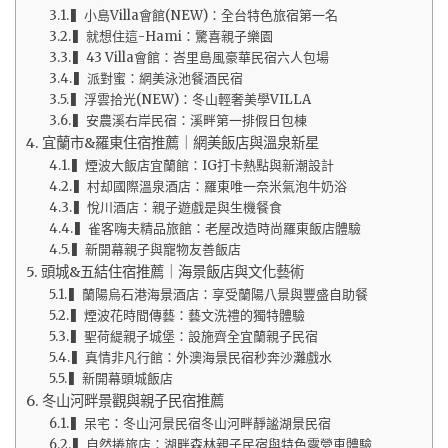
▍小島Villa會館(NEW)：全台特色旅宿第一名
▍就想住這-Hami：驚喜親子樂園
▍43 Villa會館：峇里島風豪華民宿六人包場
▍派對蜜：網美泳池餐酒民宿
▍浮雲拾光(NEW)：冬山輕奢美學VILLA
▍安農溪右岸民宿：溪畔第一排假日包棟
宜蘭市&羅東住宿推薦｜網美飯店與溫泉新星
▍煙波大飯店宜蘭館：IG打卡熱點與新潮設計
▍村却國際溫泉酒店：羅東唯一奈米氣泡牛奶浴
▍悅川酒店：親子遊戲是與生機餐食
▍雀客嗨夫精品旅館：老屋改造時尚羅東飯店體驗
▍新開幕親子與寵物友善飯店
頭城&五結住宿推薦｜海景飯店與文化藝術
▍蘭陽烏石港海景酒店：享受蘭陽八景與豐盛自助餐
▍煙波花時間傳藝：藝文洗禮的獨特體驗
▍聖荷緹親子城堡：設施齊全宜蘭親子民宿
▍真情非凡行館：外澳海景民宿秒奔沙灘戲水
▍新開幕頭城飯店
冬山河畔景觀與親子民宿推薦
▍呆宅：冬山河景民宿冬山河畔靜謐湖景民宿
▍自然捲旅店：湖畔森林親子民宿與特色露營車體驗