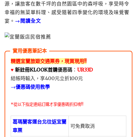
源，讓旅客在數千坪的自然園區中的森呼吸，享受時令
幸福的無菜單料理、感受隨著四季變化的環境及味覺饗
宴。
→閱讀全文
精選宜蘭旅遊交通票券，現買現用!!
♥️
新註冊KLOOK首購
優惠碼
：
UR33D
結帳時輸入，享400元立折100元
→
優惠碼使用教學
*從以下指定連結訂購才享優惠碼折扣唷!!
葛瑪蘭客運台北往返宜蘭
可免費取消
車票