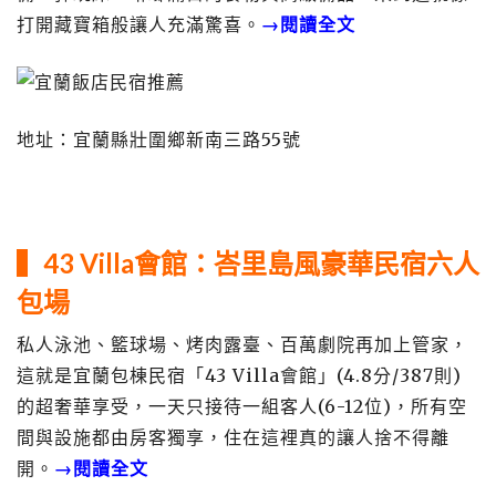
打開藏寶箱般讓人充滿驚喜。
→閱讀全文
地址：宜蘭縣壯圍鄉新南三路55號
▍43 Villa會館：峇里島風豪華民宿六人
包場
私人泳池、籃球場、烤肉露臺、百萬劇院再加上管家，
這就是宜蘭包棟民宿「43 Villa會館」(4.8分/387則)
的超奢華享受，一天只接待一組客人(6-12位)，所有空
間與設施都由房客獨享，住在這裡真的讓人捨不得離
開。
→閱讀全文