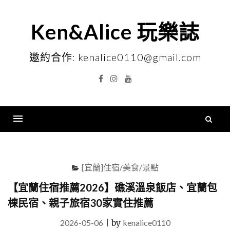
Skip
to
Ken&Alice 玩樂誌
content
邀約合作: kenalice0110@gmail.com
Facebook
Instagram
YouTube
搜
尋
Menu
關
鍵
[宜蘭]住宿/美食/景點
字
【宜蘭住宿推薦2026】礁溪溫泉飯店、宜蘭包
棟民宿、親子旅宿30家實住推薦
2026-05-06
|
by
kenalice0110