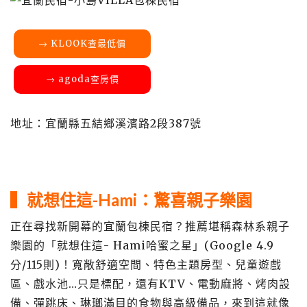
→ KLOOK查最低價
→ agoda查房價
地址：宜蘭縣五結鄉溪濱路2段387號
▍就想住這-Hami：驚喜親子樂園
正在尋找新開幕的宜蘭包棟民宿？推薦堪稱森林系親子
樂園的「就想住這- Hami哈蜜之星」(Google 4.9
分/115則)！寬敞舒適空間、特色主題房型、兒童遊戲
區、戲水池…只是標配，還有KTV、電動麻將、烤肉設
備、彈跳床、琳瑯滿目的食物與高級備品，來到這就像