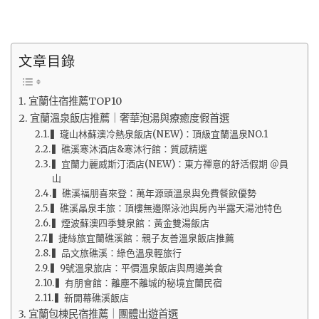
文章目錄
宜蘭住宿推薦TOP10
宜蘭溫泉飯店推薦｜奢華泡湯與療癒度假首選
▍瓏山林蘇澳冷熱泉飯店(NEW)：頂級宜蘭溫泉NO.1
▍礁溪寒沐酒店&寒沐行館：質感精選
▍宜蘭力麗威斯汀酒店(NEW)：東方禪意的舒活假期 ＠員
山
▍礁溪福朋喜來登：萬年源頭溫泉與免費餐飲優勢
▍礁溪晶泉丰旅：頂樓無邊際泳池與房內半露天湯池特色
▍煙波蘇澳四季雙泉館：黃金雙湯飯店
▍捷絲旅宜蘭礁溪館：親子友善溫泉飯店推薦
▍品文旅礁溪：綠色溫泉輕旅行
▍9號溫泉旅店：平價溫泉飯店與周邊美食
▍有朋會館：離塵不離城的秘境宜蘭民宿
▍新開幕礁溪飯店
宜蘭包棟民宿推薦｜團體出遊首選