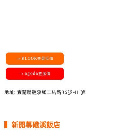
→ KLOOK查最低價
→ agoda查房價
地址: 宜蘭縣礁溪鄉二結路36號-11 號
▍
新開幕
礁溪
飯店