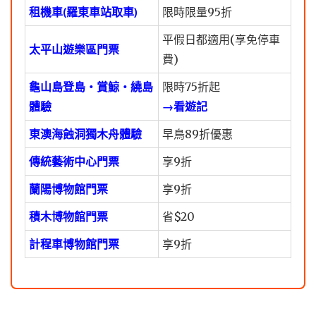
租機車(羅東車站取車)
限時限量95折
平假日都適用(享免停車
太平山遊樂區門票
費)
龜山島登島・賞鯨・繞島
限時75折起
體驗
→看遊記
東澳海蝕洞獨木舟體驗
早鳥89折優惠
傳統藝術中心門票
享9折
蘭陽博物館門票
享9折
積木博物館門票
省$20
計程車博物館門票
享9折