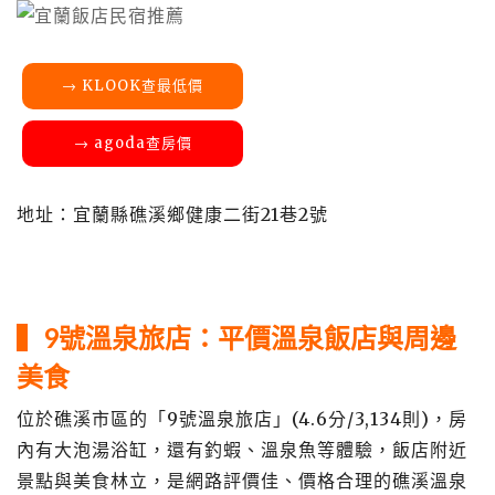
→ KLOOK查最低價
→ agoda查房價
地址：宜蘭縣礁溪鄉健康二街21巷2號
▍9號溫泉旅店：平價溫泉飯店與周邊
美食
位於礁溪市區的「9號溫泉旅店」(4.6分/3,134則)，房
內有大泡湯浴缸，還有釣蝦、溫泉魚等體驗，飯店附近
景點與美食林立，是網路評價佳、價格合理的礁溪溫泉