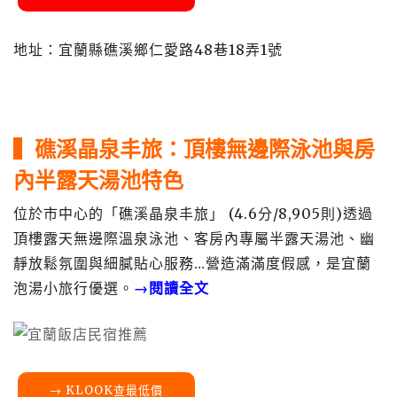
地址：宜蘭縣礁溪鄉仁愛路48巷18弄1號
▍礁溪晶泉丰旅：頂樓無邊際泳池與房
內半露天湯池特色
位於市中心的「礁溪晶泉丰旅」 (4.6分/8,905則)透過
頂樓露天無邊際溫泉泳池、客房內專屬半露天湯池、幽
靜放鬆氛圍與細膩貼心服務…營造滿滿度假感，是宜蘭
泡湯小旅行優選。
→閱讀全文
→ KLOOK查最低價