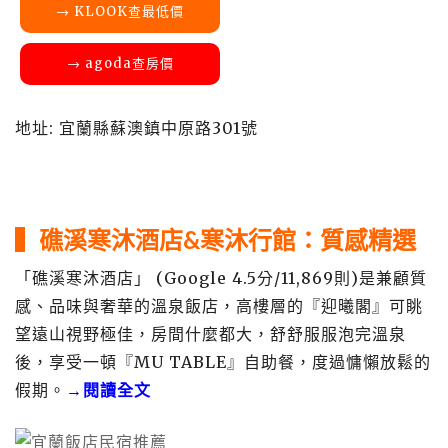
→ KLOOK查最低價
→ agoda查房價
地址: 宜蘭縣蘇澳鎮中原路301號
▍礁溪寒沐酒店&寒沐行館：質感精選
「礁溪寒沐酒店」 (Google 4.5分/11,869則)是兼顧質
感、品味與奢華的溫泉飯店，高樓層的『迎曦閣』可眺
望遠山視野極佳，房間什麼都大，舒舒服服泡完溫泉
後，享受一頓『MU TABLE』自助餐，度過慵懶放鬆的
假期。
→閱讀全文