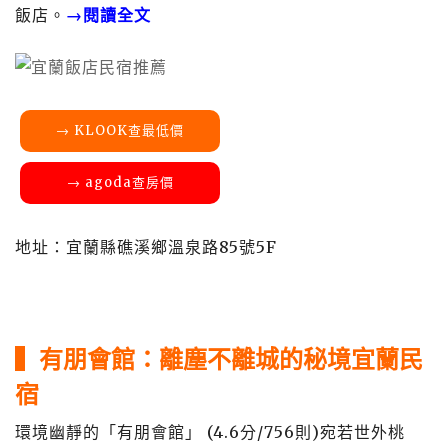
飯店。
→
閱讀全文
→ KLOOK查最低價
→ agoda查房價
地址：宜蘭縣礁溪鄉溫泉路85號5F
▍有朋會館：離塵不離城的秘境宜蘭民
宿
環境幽靜的「有朋會館」 (4.6分/756則)宛若世外桃