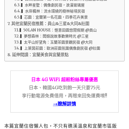
▍水畔星墅：偶像劇民宿，浪漫玻璃屋
▍水岸楓林：流水環繞的樹林秘境民宿
▍芯園：宜蘭第一名花園，四季花卉美景
其他宜蘭民宿推薦：員山&三星&大同&壯圍
▍50LAN HOUSE：愜意田園悠閒假期 @員山
▍夢想森林：闆娘說故事歡樂時光 @三星
▍太平山好望角：玉蘭茶園景觀民宿 @大同
▍上萊茵莊園：歐洲莊園氛圍偶像劇民宿 @壯圍
延伸閱讀：宜蘭美食與宜蘭景點
日本 4G WiFi 超殺粉絲專屬優惠
日本、韓國4G吃到飽一天只要75元
享行動電源免費借用，再贈來回免運費唷!!
→瞭解詳情
本篇宜蘭住宿懶人包，不只有礁溪溫泉和宜蘭市區飯