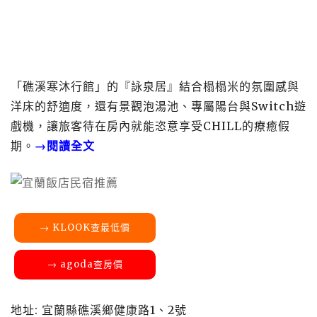
「礁溪寒沐行館」的『詠泉居』結合榻榻米的氛圍感與
洋床的舒適度，還有景觀泡湯池、專屬陽台與Switch遊
戲機，讓旅客待在房內就能恣意享受CHILL的療癒假
期。
→閱讀全文
→ KLOOK查最低價
→ agoda查房價
地址: 宜蘭縣礁溪鄉健康路1、2號