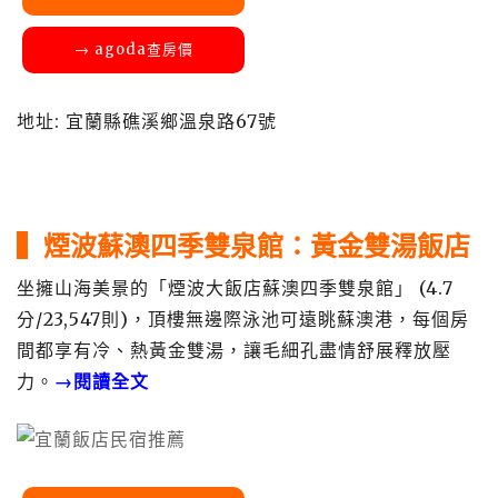
→ agoda查房價
地址: 宜蘭縣礁溪鄉溫泉路67號
▍煙波蘇澳四季雙泉館：黃金雙湯飯店
坐擁山海美景的「煙波大飯店蘇澳四季雙泉館」 (4.7
分/23,547則)，頂樓無邊際泳池可遠眺蘇澳港，每個房
間都享有冷、熱黃金雙湯，讓毛細孔盡情舒展釋放壓
力。
→閱讀全文