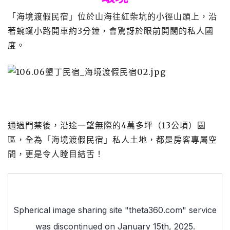
「海境渡假民宿」位於山海往紅柴坑的小徑山頭上，沿
著蜿蜒小路開車約3分鐘，會驚訝於眼前開闊的私人國
度。
通過門禁後，沿途一望無際的4萬多坪（13公頃）園
區，全為「海境渡假民宿」私人土地，都是房客專屬空
間，更是令人瞠目結舌！