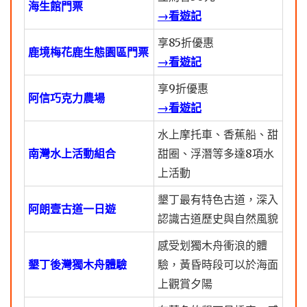
海生館門票
→看遊記
享85折優惠
鹿境梅花鹿生態園區門票
→看遊記
享9折優惠
阿信巧克力農場
→看遊記
水上摩托車、香蕉船、甜
南灣水上活動組合
甜圈、浮潛等多達8項水
上活動
墾丁最有特色古道，深入
阿朗壹古道一日遊
認識古道歷史與自然風貌
感受划獨木舟衝浪的體
墾丁後灣獨木舟體驗
驗，黃昏時段可以於海面
上觀賞夕陽