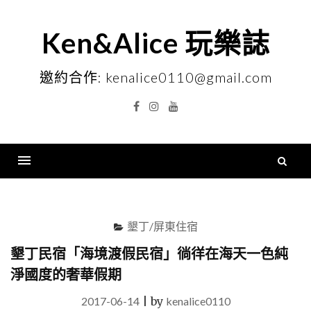
Skip
to
Ken&Alice 玩樂誌
content
邀約合作: kenalice0110@gmail.com
Facebook
Instagram
YouTube
搜
尋
Menu
關
鍵
墾丁/屏東住宿
字
墾丁民宿「海境渡假民宿」徜徉在海天一色純
淨國度的奢華假期
2017-06-14
|
by
kenalice0110