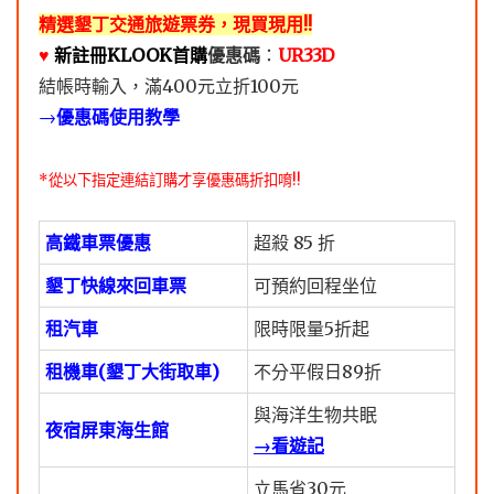
精選墾丁交通旅遊票券，現買現用!!
♥️
新註冊KLOOK首購
優惠碼
：
UR33D
結帳時輸入，滿400元立折100元
→
優惠碼使用教學
*從以下指定連結訂購才享優惠碼折扣唷!!
高鐵車票優惠
超殺 85 折
墾丁快線來回車票
可預約回程坐位
租汽車
限時限量5折起
租機車(墾丁大街取車)
不分平假日89折
與海洋生物共眠
夜宿屏東海生館
→看遊記
立馬省30元