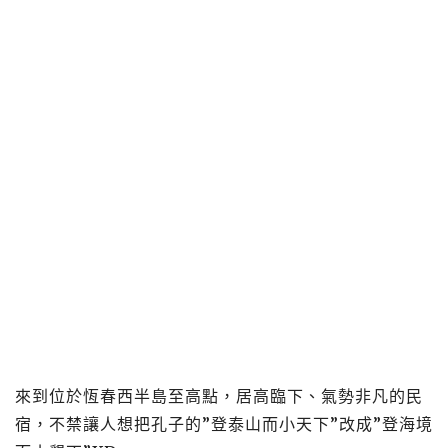
來到位於恆春西半島至高點，居高臨下、氣勢非凡的民
宿，不禁讓人想把孔子的”登泰山而小天下”改成”登海境