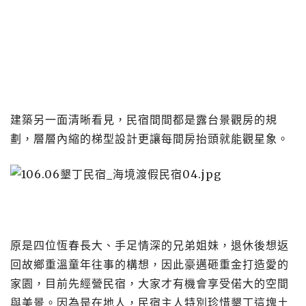
建築另一面清晰看見，民宿間間都是露台景觀房的規
劃，層層內縮的梯型設計更讓每間房抬頭就能觀星象。
原是四位恆春長大、手足情深的兄弟姐妹，退休後想返
回故鄉重溫童年往事的構想，因此豪邁砸重金打造愛的
家園，目前先經營民宿，大家才有機會享受偌大的空間
與美景。因為是在地人，民宿主人特別珍惜墾丁這塊土