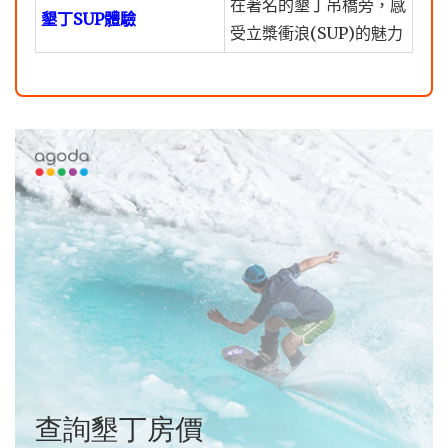
在著名的墾丁吊橋旁，感
墾丁SUP體驗
受立槳衝浪(SUP)的魅力