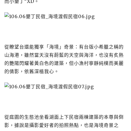
而小墾丁”XD。
從瞭望台還能獨享「海境」奇景：有台版小希臘之稱的
山海港，雖然當天沒有蔚藍的天空與海洋，也沒有炙熱
的艷陽閃耀著黃白色的建築，但小漁村寧靜純樸而美麗
的倩影，依舊深植我心。
從庭園的生態池坐看湖面上下民宿兩棟建築的本尊與倒
影，據說是攝影愛好者的拍照熱點，也是海境奇景之