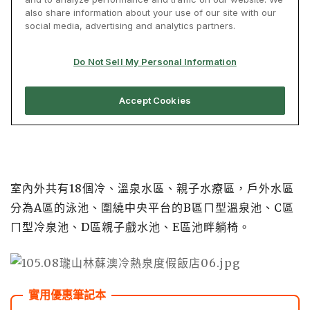
室內外共有18個冷、溫泉水區、親子水療區，戶外水區
分為A區的泳池、圍繞中央平台的B區ㄇ型溫泉池、C區
ㄇ型冷泉池、D區親子戲水池、E區池畔躺椅。