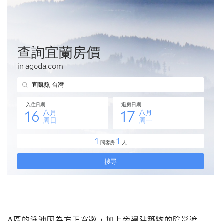
A區的泳池因為方正寬敞，加上旁邊建築物的陰影遮