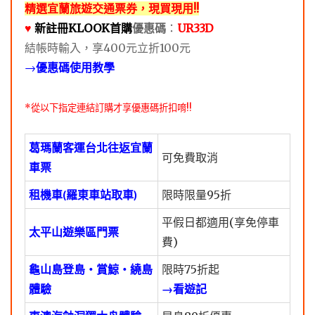
精選宜蘭旅遊交通票券，現買現用!!
♥️
新註冊KLOOK首購
優惠碼
：
UR33D
結帳時輸入，享400元立折100元
→
優惠碼使用教學
*從以下指定連結訂購才享優惠碼折扣唷!!
葛瑪蘭客運台北往返宜蘭
可免費取消
車票
租機車(羅東車站取車)
限時限量95折
平假日都適用(享免停車
太平山遊樂區門票
費)
龜山島登島・賞鯨・繞島
限時75折起
體驗
→看遊記