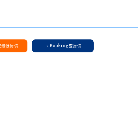
K查最低房價
→ Booking查房價