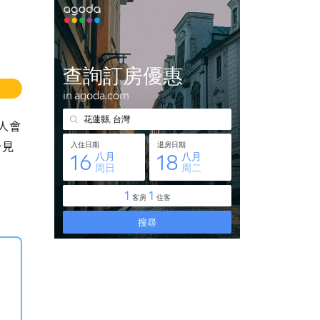
人會
少見