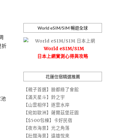
World eSIM/SIM 暢遊全球
周
現折
World eSIM/SIM
日本上網實測心得與攻略
花蓮住宿精選推薦
【親子首選】臉都綠了會館
【滿天星斗】鈴之宇
挖池
【山雲相伴】逐雲水岸
【宛如歐洲】薩爾茲堡莊園
【$500包棟】卡好民宿
【夜市海景】光之角落
【壯闊海景】遠雄悅來