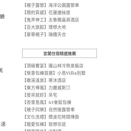
【親子露營】海洋公園露營車
【簡約質感】花蓮捷絲旅
 臉
【鬼斧神工】太魯閣晶英酒店
【百大旅館】理想大地
【豪華親子】瑞穗天合
宜蘭住宿精選推薦
【頂級饗宴】瓏山林冷熱泉飯店
民
【愜意包棟首選】小島Villa別墅
【礁溪溫泉】寒沐酒店
【東方禪風】力麗威斯汀
【發呆就好】呆宅
【峇里島風】43會館包棟
【親子同樂】自然捲露營車
【文化洗禮】煙波花時間傳藝
料活
【寵愛包棟】就想住這