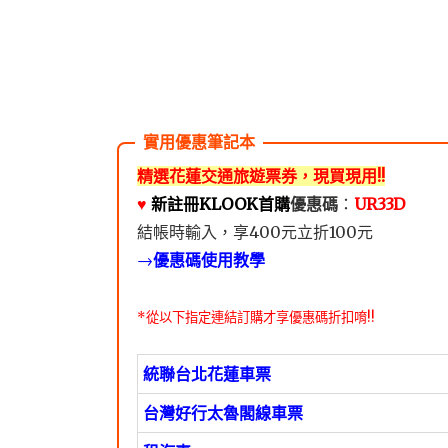
精選花蓮交通旅遊票券，現買現用!!
♥️
新註冊KLOOK首購
優惠碼
：
UR33D
結帳時輸入，享400元立折100元
→
優惠碼使用教學
*從以下指定連結訂購才享優惠碼折扣唷!!
統聯台北花蓮車票
台灣好行太魯閣線車票