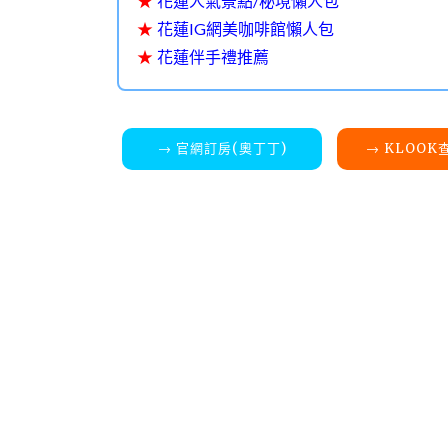
★
花蓮人氣景點/秘境懶人包
★
花蓮IG網美咖啡館懶人包
★
花蓮伴手禮推薦
→ 官網訂房(奧丁丁)
→ KLOO