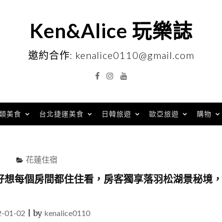
Ken&Alice 玩樂誌
邀約合作: kenalice0110@gmail.com
Facebook
Instagram
YouTube
類美食
台北捷運美食
日韓旅遊
歐亞旅遊
購物
花蓮住宿
好想每個房間都住住看，房客獨享落羽松湖景秘境
2-01-02
|
by
kenalice0110