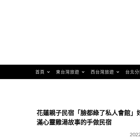
Skip
to
content
首頁
東台灣旅遊
西台灣旅遊
台北分
花蓮親子民宿「臉都綠了私人會館」
滿心靈雞湯故事的手做民宿
202