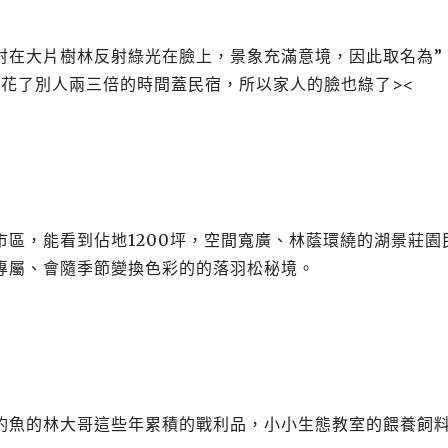
射在大片樹林反射綠光在臉上，景象充滿意境，因此取名為”
，花了別人兩三倍的時間蓋民宿，所以家人的臉也綠了><
區，能看到佔地1200坪，空間寬廣、林蔭環繞的湖景莊園
專屬、會隨季節變換色彩的的落羽松秘境。
釣魚的林大哥這些年累積的戰利品，小小生態教室的餵養飼