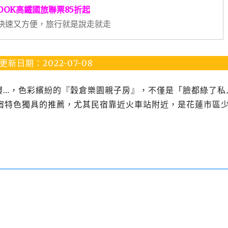
OOK高鐵國旅聯票85折起
快速又方便，旅行就是說走就走
更新日期：2022-07-08
樓…，色彩繽紛的『穀倉樂園親子房』，不僅是「臉都綠了私
宿特色獨具的推薦，尤其民宿靠近火車站附近，是花蓮市區