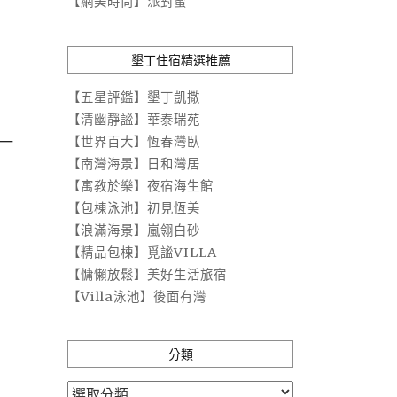
【網美時尚】派對蜜
墾丁住宿精選推薦
【五星評鑑】墾丁凱撒
【清幽靜謐】華泰瑞苑
一
【世界百大】恆春灣臥
【南灣海景】日和灣居
【寓教於樂】夜宿海生館
【包棟泳池】初見恆美
【浪滿海景】嵐翎白砂
【精品包棟】覓謐VILLA
【慵懶放鬆】美好生活旅宿
【Villa泳池】後面有灣
分類
分