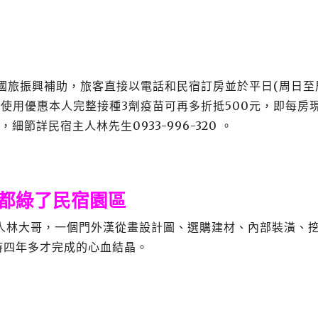
遊國旅振興補助，旅客直接以電話和民宿訂房並於平日(周日至
，使用優惠本人完整接種3劑疫苗可再多折抵500元，即每房
節詳民宿主人林先生0933-996-320 。
都綠了民宿園區
人林大哥，一個門外漢從畫設計圖、選購建材、內部裝潢、
時四年多才完成的心血結晶。