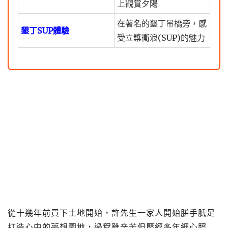
上觀賞夕陽
在著名的墾丁吊橋旁，感
墾丁SUP體驗
受立槳衝浪(SUP)的魅力
從十幾年前買下土地開始，許先生一家人開始胼手胝足
打造心中的夢想園地，過程雖辛苦但歷經多年細心照