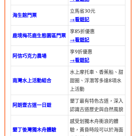
立馬省30元
海生館門票
→看遊記
享85折優惠
鹿境梅花鹿生態園區門票
→看遊記
享9折優惠
阿信巧克力農場
→看遊記
水上摩托車、香蕉船、甜
南灣水上活動組合
甜圈、浮潛等多達8項水
上活動
墾丁最有特色古道，深入
阿朗壹古道一日遊
認識古道歷史與自然風貌
感受划獨木舟衝浪的體
墾丁後灣獨木舟體驗
驗，黃昏時段可以於海面