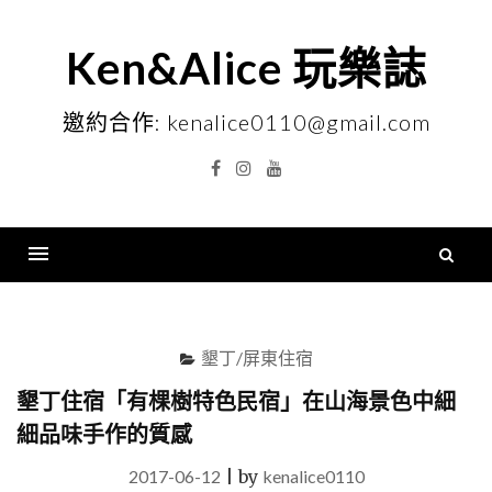
Skip
to
Ken&Alice 玩樂誌
content
邀約合作: kenalice0110@gmail.com
Facebook
Instagram
YouTube
搜
尋
Menu
關
鍵
墾丁/屏東住宿
字
墾丁住宿「有棵樹特色民宿」在山海景色中細
細品味手作的質感
2017-06-12
|
by
kenalice0110