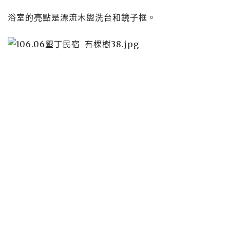
浴室的亮點是漂流木盥洗台和鏡子框。