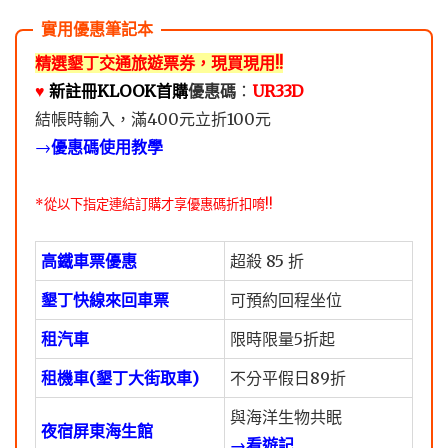
精選墾丁交通旅遊票券，現買現用!!
♥️
新註冊KLOOK首購
優惠碼
：
UR33D
結帳時輸入，滿400元立折100元
→
優惠碼使用教學
*從以下指定連結訂購才享優惠碼折扣唷!!
高鐵車票優惠
超殺 85 折
墾丁快線來回車票
可預約回程坐位
租汽車
限時限量5折起
租機車(墾丁大街取車)
不分平假日89折
與海洋生物共眠
夜宿屏東海生館
→看遊記