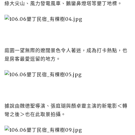
綠大尖山、風力發電風車、鵝鑾鼻燈塔等墾丁地標。
庭園一望無際的遼闊景色令人著迷，成為打卡熱點，也
是房客最愛逗留的地方。
據說由魏德聖導演、張庭瑚與顏卓靈主演的新電影＜轉
彎之後＞也在此取景拍攝。