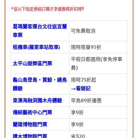
*從以下指定連結訂購才享優惠碼折扣唷!!
葛瑪蘭客運台北往返宜蘭
可免費取消
車票
租機車(羅東車站取車)
限時限量95折
平假日都適用(享免停車
太平山遊樂區門票
費)
龜山島登島・賞鯨・繞島
限時75折起
體驗
→看遊記
東澳海蝕洞獨木舟體驗
早鳥89折優惠
傳統藝術中心門票
享9折
蘭陽博物館門票
享9折
積木博物館門票
省$20