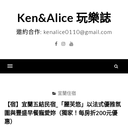
Skip
to
Ken&Alice 玩樂誌
content
邀約合作: kenalice0110@gmail.com
Facebook
Instagram
YouTube
搜
尋
Menu
關
鍵
宜蘭住宿
字
【宿】宜蘭五結民宿_「麗芙悠」以法式優雅氛
圍與豐盛早餐寵愛妳（獨家！每房折200元優
惠）