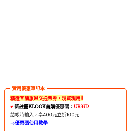
精選宜蘭旅遊交通票券，現買現用!!
♥️
新註冊KLOOK首購
優惠碼
：
UR33D
結帳時輸入，享400元立折100元
→
優惠碼使用教學