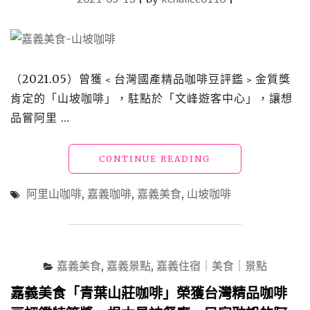
（2021.05）曾獲﹤台灣國產精品咖啡豆評鑑﹥金質獎
肯定的「山坡咖啡」，駐點於「文峰遊客中心」，讓想
品嘗阿里 …
"嘉
CONTINUE READING
義
美
阿里山咖啡
,
嘉義咖啡
,
嘉義美食
,
山坡咖啡
食
「山
坡
咖
啡」
嘉義美食
,
嘉義景點
,
嘉義住宿｜美食｜景點
來
文
嘉義美食「青葉山莊咖啡」榮獲台灣精品咖啡
峰