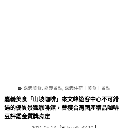
嘉
義
必
吃，
更
是
NETFLIX
世
界
小
吃
推
薦
的
嘉義美食
,
嘉義景點
,
嘉義住宿｜美食｜景點
道
地
嘉義美食「山坡咖啡」來文峰遊客中心不可錯
庶
過的優質景觀咖啡館，曾獲台灣國產精品咖啡
民
料
豆評鑑金質獎肯定
理"
2021-05-13
|
by
kenalice0110
|