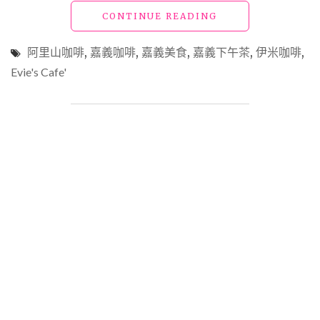
乖
"嘉
CONTINUE READING
與
義
米
美
奶
阿里山咖啡
,
嘉義咖啡
,
嘉義美食
,
嘉義下午茶
,
伊米咖啡
,
食
茶，
Evie's Cafe'
「伊
特
米
色
咖
獨
啡」
具
高
送
水
禮
準
自
阿
用
里
兩
山
相
手
宜"
沖
咖
啡
與
自
家