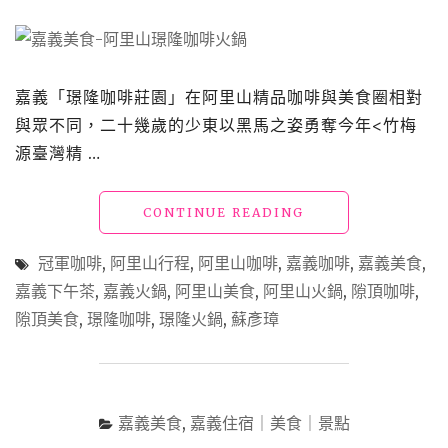
嘉義「璟隆咖啡莊園」在阿里山精品咖啡與美食圈相對
與眾不同，二十幾歲的少東以黑馬之姿勇奪今年<竹梅
源臺灣精 …
"嘉
CONTINUE READING
義
美
冠軍咖啡
,
阿里山行程
,
阿里山咖啡
,
嘉義咖啡
,
嘉義美食
,
食
嘉義下午茶
,
嘉義火鍋
,
阿里山美食
,
阿里山火鍋
,
隙頂咖啡
,
「璟
隙頂美食
,
璟隆咖啡
,
璟隆火鍋
,
蘇彥璋
隆
咖
啡
鍋
物」
嘉義美食
,
嘉義住宿｜美食｜景點
在
阿