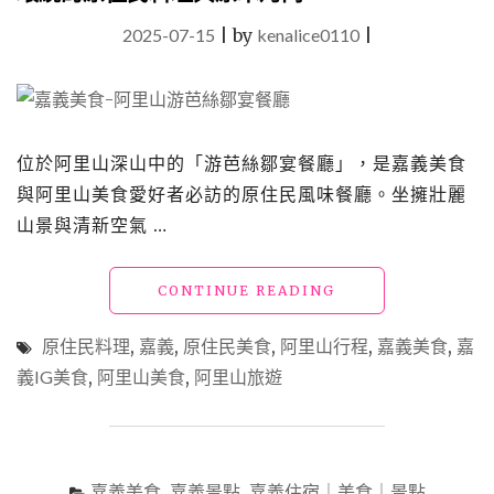
2025-07-15
|
by
kenalice0110
|
位於阿里山深山中的「游芭絲鄒宴餐廳」，是嘉義美食
與阿里山美食愛好者必訪的原住民風味餐廳。坐擁壯麗
山景與清新空氣 …
"嘉
CONTINUE READING
義
美
原住民料理
,
嘉義
,
原住民美食
,
阿里山行程
,
嘉義美食
,
嘉
食
義IG美食
,
阿里山美食
,
阿里山旅遊
「游
芭
絲
鄒
宴
嘉義美食
,
嘉義景點
,
嘉義住宿｜美食｜景點