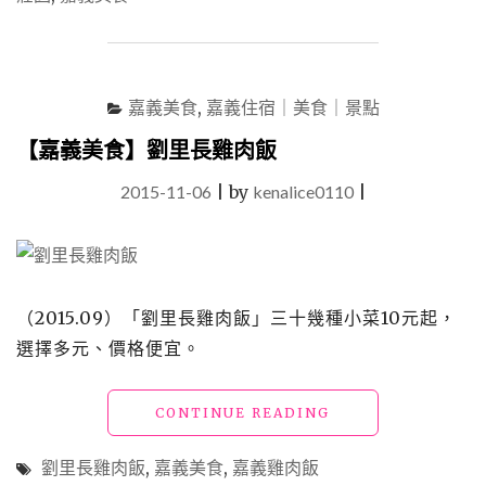
珀
社
咖
啡
嘉義美食
,
嘉義住宿｜美食｜景點
莊
園」
【嘉義美食】劉里長雞肉飯
深
厚
2015-11-06
|
by
kenalice0110
|
的
茶
農
世
家
（2015.09）「劉里長雞肉飯」三十幾種小菜10元起，
底
蘊
選擇多元、價格便宜。
孕
育
出
"【嘉
CONTINUE READING
頂
義
級
美
劉里長雞肉飯
,
嘉義美食
,
嘉義雞肉飯
阿
食】