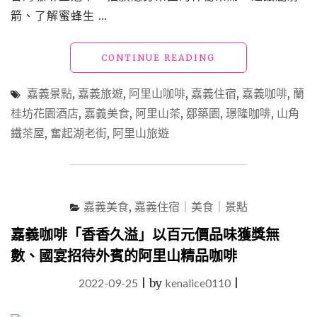
箭、了解蜜蜂生 …
"嘉
CONTINUE READING
義
阿
嘉義景點
,
嘉義旅遊
,
阿里山咖啡
,
嘉義住宿
,
嘉義咖啡
,
蘭
里
桂坊花園酒店
,
嘉義美食
,
阿里山茶
,
鄒築園
,
璟隆咖啡
,
山角
山
鐵茶屋
,
奮起湖老街
,
阿里山旅遊
精
品
咖
啡
尋
嘉義美食
,
嘉義住宿｜美食｜景點
訪
之
嘉義咖啡「香香久溢」以百元價品味獲獎無
旅，
走
數、國宴招待外賓的阿里山精品咖啡
訪
冠
2022-09-25
|
by
kenalice0110
|
軍
咖