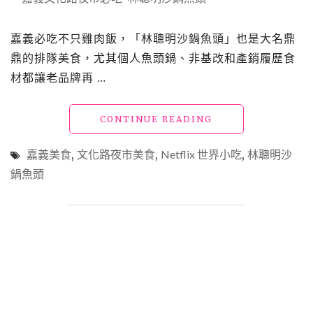
一
吃
嘉義必吃不只雞肉飯，「林聰明沙鍋魚頭」也是大名鼎
就
想
鼎的排隊美食，尤其個人魚頭鍋、非基改和產銷履歷食
再
材都讓老品牌再 …
訪"
"嘉
CONTINUE READING
義
美
嘉義美食
,
文化路夜市美食
,
Netflix 世界小吃
,
林聰明沙
食
鍋魚頭
「林
聰
明
沙
鍋
魚
頭」
不
只
是