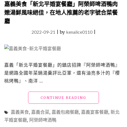
嘉義美食「新北平婚宴餐廳」阿榮師啤酒鴨肉
里
山
嫩湯鮮風味絕佳，在地人推薦的老字號合菜餐
輕
廳
啜
冠
2022-09-21
|
by
kenalice0110
|
軍
莊
園
的
精
品
嘉義「新北平婚宴餐廳」的鎮店招牌『阿榮師啤酒鴨』
咖
是網路全國年菜鍋湯羹評比亞軍，還有油亮多汁的『櫻
啡、
桃烤鴨』、南洋 …
大
啖
日
"嘉
CONTINUE READING
本
義
A5
美
嘉義美食
,
嘉義合菜
,
嘉義包廂餐廳
,
嘉義宴客餐廳
,
新北
和
食
牛
平婚宴餐廳
,
阿榮師啤酒鴨
「新
火