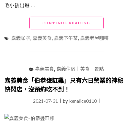
毛小孩出遊 …
"嘉
CONTINUE READING
義
美
嘉義咖啡
,
嘉義美食
,
嘉義下午茶
,
嘉義老屋咖啡
食
「玖
CAFÉ」
在
老
嘉義美食
,
嘉義住宿｜美食｜景點
屋
咖
嘉義美食「伯恭甕缸雞」只有六日營業的神秘
啡
快閃店，沒預約吃不到！
店
愜
2021-07-31
|
by
kenalice0110
|
意
享
受
高
水