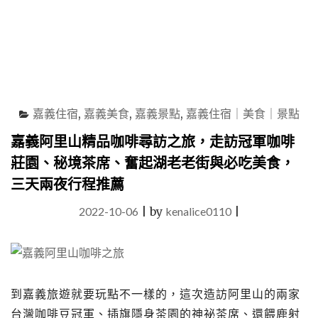
咖
啡
製
手
工
甜
點
嘉義住宿
,
嘉義美食
,
嘉義景點
,
嘉義住宿｜美食｜景點
的
質
嘉義阿里山精品咖啡尋訪之旅，走訪冠軍咖啡
感
莊園、秘境茶席、奮起湖老老街與必吃美食，
下
午
三天兩夜行程推薦
茶
體
2022-10-06
|
by
kenalice0110
|
驗"
到嘉義旅遊就要玩點不一樣的，這次造訪阿里山的兩家
台灣咖啡豆冠軍、插旗隱身茶園的神祕茶席、還餵鹿射