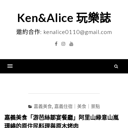
Skip
to
Ken&Alice 玩樂誌
content
邀約合作: kenalice0110@gmail.com
Facebook
Instagram
YouTube
搜
尋
Menu
關
鍵
字
嘉義美食
,
嘉義住宿｜美食｜景點
嘉義美食「游芭絲鄒宴餐廳」阿里山綠意山嵐
環繞的原住民料理與原木烤肉