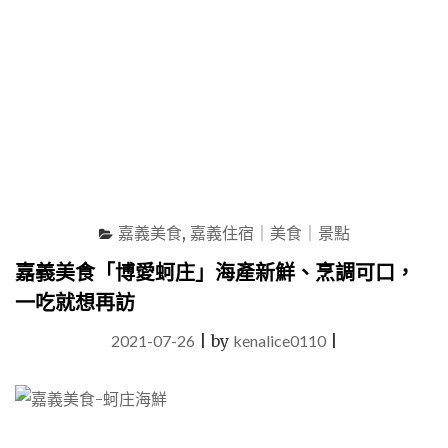
神
秘
快
閃
店，
沒
預
約
吃
不
到！"
嘉義美食
,
嘉義住宿｜美食｜景點
嘉義美食「博愛蚵庄」海產新鮮、烹調可口，
一吃就想再訪
2021-07-26
|
by
kenalice0110
|