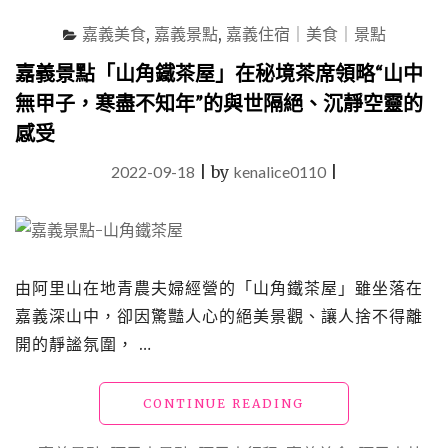
人
嘉義美食
,
嘉義景點
,
嘉義住宿｜美食｜景點
推
薦
嘉義景點「山角鐵茶屋」在秘境茶席領略“山中
的
無甲子，寒盡不知年”的與世隔絕、沉靜空靈的
老
字
感受
號
合
2022-09-18
|
by
kenalice0110
|
菜
餐
廳"
由阿里山在地青農夫婦經營的「山角鐵茶屋」雖坐落在
嘉義深山中，卻因驚豔人心的絕美景觀、讓人捨不得離
開的靜謐氛圍， …
"嘉
CONTINUE READING
義
景