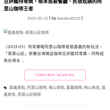
豆評鑑特等獎，根本是被餐廳、民宿耽誤的阿
遊
里山咖啡王者
客
中
2021-05-12
|
by
kenalice0110
|
心
不
可
錯
過
的
（2021.05）到茶鄉喝阿里山咖啡是遊嘉義的新玩法，
優
「青葉山莊」榮獲台灣精品咖啡豆評鑑特等獎，同時成
質
景
為台灣水 …
觀
咖
"嘉
CONTINUE READING
啡
義
館，
美
曾
嘉義景點
,
阿里山咖啡
,
梅山景點
,
嘉義咖啡
,
梅山美食
,
嘉
食
獲
義美食
,
青葉山莊咖啡
「青
台
葉
灣
山
國