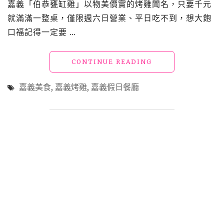
嘉義「伯恭甕缸雞」以物美價實的烤雞聞名，只要千元
準
的
就滿滿一整桌，僅限週六日營業、平日吃不到，想大飽
愜
口福記得一定要 …
意
午
茶
"嘉
CONTINUE READING
(寵
義
物
美
嘉義美食
,
嘉義烤雞
,
嘉義假日餐廳
友
食
善
「伯
餐
恭
廳)"
甕
缸
雞」
只
有
六
日
營
業
的