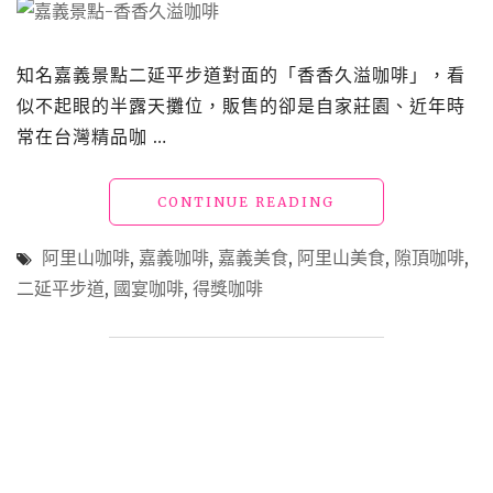
啡
莊
園、
知名嘉義景點二延平步道對面的「香香久溢咖啡」，看
秘
似不起眼的半露天攤位，販售的卻是自家莊園、近年時
境
茶
常在台灣精品咖 …
席、
奮
起
"嘉
CONTINUE READING
湖
義
老
咖
阿里山咖啡
,
嘉義咖啡
,
嘉義美食
,
阿里山美食
,
隙頂咖啡
,
老
啡
二延平步道
,
國宴咖啡
,
得獎咖啡
街
「香
與
香
必
久
吃
溢」
美
以
食，
百
三
元
天
價
兩
品