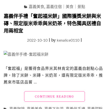
先
嘉義美食
,
嘉義住宿｜美食｜景點
餓
兩
嘉義伴手禮「奮起福米餅」國際獲獎米餅與米
天
磚、限定版米乖乖與米奶茶，特色獨具送禮自
再
來
用兩相宜
XD"
2022-10-10
|
by
kenalice0110
|
「奮起福」是獲得食品界米其林肯定的嘉義自創點心品
牌，除了米餅、米磚、米奶茶，還有限定版米乖乖，推
薦來市區店品嘗 …
"嘉
CONTINUE READING
義
伴
嘉義咖啡
,
嘉義美食
,
嘉義下午茶
,
嘉義伴手禮
,
嘉義甜點
,