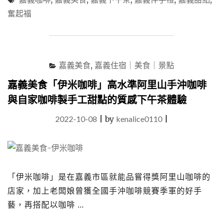
手
奮起福
禮
「奮
起
福
米
嘉義美食
,
嘉義住宿｜美食｜景點
餅」
國
嘉義美食「伊米咖啡」高水準阿里山手沖咖啡
際
與自家咖啡製手工甜點的質感下午茶體驗
獲
獎
2022-10-08
|
by
kenalice0110
|
米
餅
與
米
磚、
限
「伊米咖啡」是在嘉義市區就能品嘗得獎阿里山咖啡的
定
店家，加上老闆娘曾獲全國手沖咖啡競賽季軍的好手
版
藝，再搭配以咖啡 …
米
乖