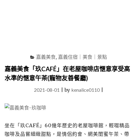
燒"
嘉義美食
,
嘉義住宿｜美食｜景點
嘉義美食「玖CAFÉ」在老屋咖啡店愜意享受高
水準的愜意午茶(寵物友善餐廳)
2021-08-01
|
by
kenalice0110
|
坐在「玖CAFÉ」60幾年歷史的老屋咖啡館，輕啜精品
咖啡及品嘗細緻甜點，是情侶約會、網美閨蜜午茶、帶