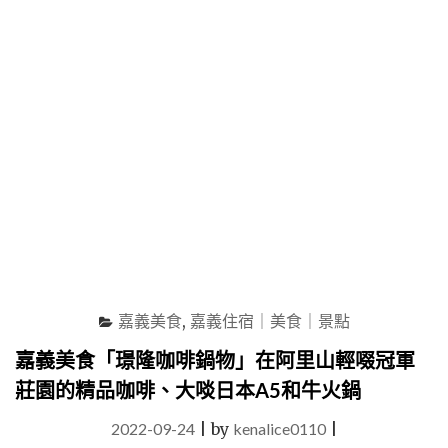
夜
味
行
獲
程
獎
推
無
薦"
數、
國
宴
招
待
外
賓
的
阿
里
山
嘉義美食
,
嘉義住宿｜美食｜景點
精
品
嘉義美食「璟隆咖啡鍋物」在阿里山輕啜冠軍
咖
莊園的精品咖啡、大啖日本A5和牛火鍋
啡"
2022-09-24
|
by
kenalice0110
|