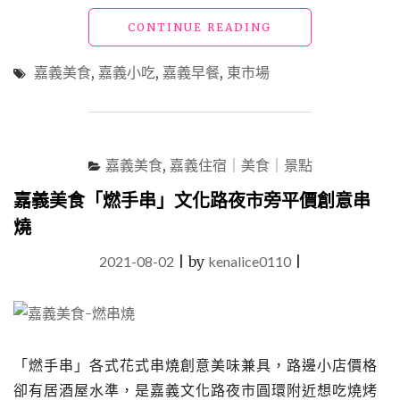
"嘉
CONTINUE READING
義
美
嘉義美食
,
嘉義小吃
,
嘉義早餐
,
東市場
食
「東
市
場」
牛
嘉義美食
,
嘉義住宿｜美食｜景點
雜
湯、
嘉義美食「燃手串」文化路夜市旁平價創意串
肉
燒
捲、
排
2021-08-02
|
by
kenalice0110
|
骨
酥、
春
捲、
楊
「燃手串」各式花式串燒創意美味兼具，路邊小店價格
桃
冰
卻有居酒屋水準，是嘉義文化路夜市圓環附近想吃燒烤