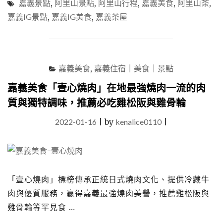
嘉義景點
,
阿里山景點
,
阿里山行程
,
嘉義美食
,
阿里山茶
,
點
嘉義IG景點
,
嘉義IG美食
,
嘉義茶屋
「山
角
鐵
茶
屋」
嘉義美食
,
嘉義住宿｜美食｜景點
在
秘
嘉義美食「壹心燒肉」在地最強燒肉一流的肉
境
質與獨特調味，推薦必吃雞松阪與雞骨輪
茶
席
2022-01-16
|
by
kenalice0110
|
領
略
“山
中
無
甲
「壹心燒肉」標榜傳承正統日式燒肉文化、提供冷藏牛
子，
肉與優質服務，贏得嘉義最強燒肉美譽，推薦雞松阪與
寒
雞骨輪等罕見食 …
盡
不