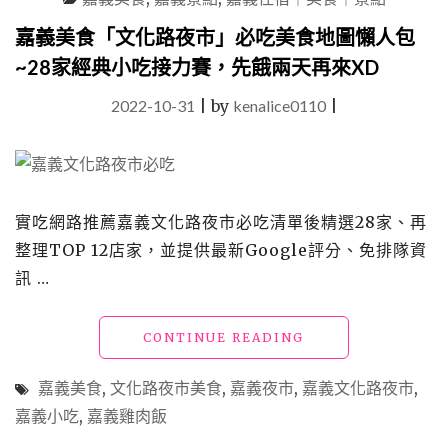
餐
廳」
嘉義美食「文化路夜市」必吃美食地圖懶人包
阿
~28家經典小吃接力賽，先餓兩天再來XD
里
山
2022-10-31
|
by
kenalice0110
|
綠
意
山
嵐
環
繞
實吃網路推薦嘉義文化路夜市必吃清單後精選28家、再
的
整理TOP 12店家，並提供最新Google評分、免排隊資
原
訊 …
住
民
料
"嘉
CONTINUE READING
理
義
與
美
原
嘉義美食
,
文化路夜市美食
,
嘉義夜市
,
嘉義文化路夜市
,
食
木
嘉義小吃
,
嘉義雞肉飯
「文
烤
化
肉"