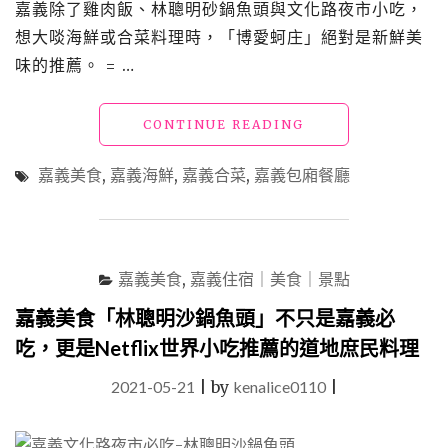
嘉義除了雞肉飯、林聰明砂鍋魚頭與文化路夜市小吃，
想大啖海鮮或合菜料理時，「博愛蚵庄」絕對是新鮮美
味的推薦。 = …
"嘉
CONTINUE READING
義
美
嘉義美食
,
嘉義海鮮
,
嘉義合菜
,
嘉義包廂餐廳
食
「博
愛
蚵
庄」
嘉義美食
,
嘉義住宿｜美食｜景點
海
產
嘉義美食「林聰明沙鍋魚頭」不只是嘉義必
新
吃，更是Netflix世界小吃推薦的道地庶民料理
鮮、
烹
2021-05-21
|
by
kenalice0110
|
調
可
口，