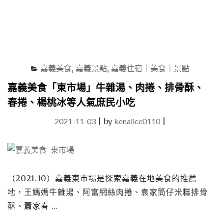
獨
特
調
味，
推
薦
必
嘉義美食
,
嘉義景點
,
嘉義住宿｜美食｜景點
吃
雞
嘉義美食「東市場」牛雜湯、肉捲、排骨酥、
松
春捲、楊桃冰等人氣庶民小吃
阪
與
2021-11-03
|
by
kenalice0110
|
雞
骨
輪"
（2021.10）嘉義東市場是探索嘉義在地美食的推薦
地，王媽媽牛雜湯、阿富網絲肉捲、袁家筒仔米糕排骨
酥、蕭家春 …