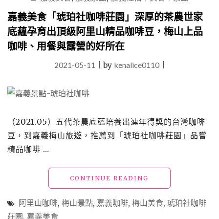
廳、
嘉義美食「琥珀社咖啡莊園」深厚的茶農世家
民
底蘊孕育出頂級阿里山精品咖啡豆，梅山上品
宿
耽
咖啡、用餐與露營的好所在
誤
的
2021-05-11
|
by
kenalice0110
|
阿
里
山
咖
啡
（2021.05）五代茶農底蘊培養出連年得獎的台灣咖啡
王
者"
豆，到嘉義梅山旅遊，推薦到「琥珀社咖啡莊園」品嘗
精品咖啡 …
"嘉
CONTINUE READING
義
美
阿里山咖啡
,
梅山景點
,
嘉義咖啡
,
梅山美食
,
琥珀社咖啡
食
莊園
,
嘉義美食
「琥