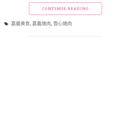
知
"嘉
CONTINUE READING
年”
義
的
美
與
嘉義美食
,
嘉義燒肉
,
壹心燒肉
食
世
「壹
隔
心
絕、
燒
沉
肉」
靜
在
空
地
靈
最
的
強
感
燒
受"
肉
一
流
的
肉
質
與