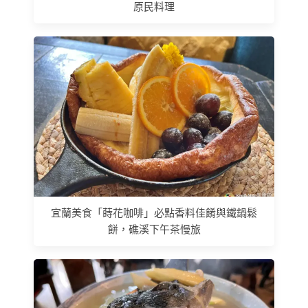
原民料理
宜蘭美食「蒔花咖啡」必點香料佳餚與鐵鍋鬆
餅，礁溪下午茶慢旅