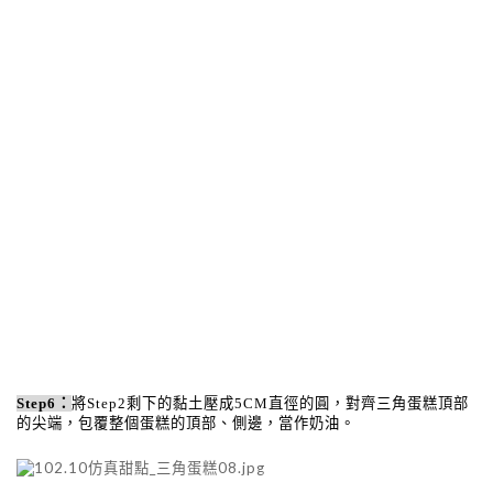
Step6
：
將
Step2
剩下的黏土壓成
5CM
直徑的圓，對齊三角蛋糕頂部
的尖端，包覆整個蛋糕的頂部、側邊，當作奶油。