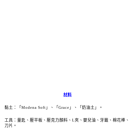
材料
黏土：「
Modena Soft
」、「
Grace
」、「奶油土」。
工具：量匙、壓平板、壓克力顏料、
L
夾、嬰兒油、牙籤、棉花棒、
刀片。