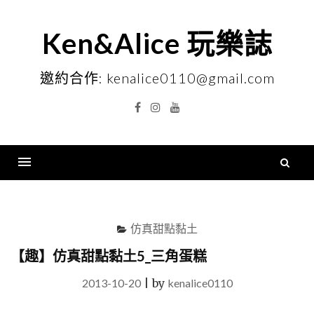
Skip
to
Ken&Alice 玩樂誌
content
邀約合作: kenalice0110@gmail.com
Facebook
Instagram
YouTube
搜
尋
Menu
關
鍵
仿真甜點黏土
字
【趣】仿真甜點黏土5_三角蛋糕
2013-10-20
|
by
kenalice0110