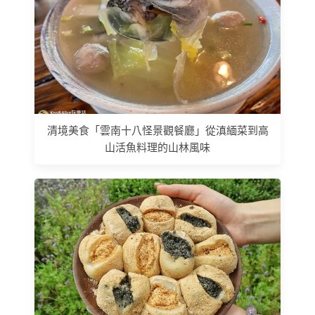
清境美食「雲南十八怪景觀餐廳」從滇緬菜到高
山活魚料理的山林風味