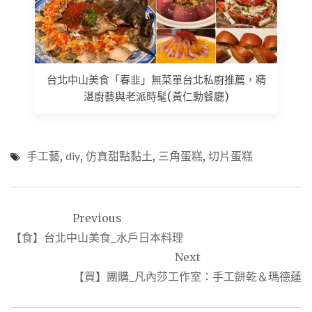
台北中山美食「春韭」無菜單台北私廚推薦，精
湛廚藝與老派時髦(黃仁勳餐廳)
手工藝
,
diy
,
仿真甜點黏土
,
三角蛋糕
,
切片蛋糕
文
Previous
章
【食】台北中山美食_水戶日本料理
導
Next
覽
【買】團購_凡內莎工作室：手工餅乾＆瑪德蓮