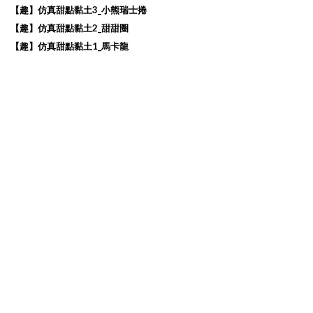
3_
【趣】仿
真甜
點
黏土
小熊瑞士捲
2_
【趣】仿真甜點黏土
甜甜圈
1_
【趣】仿真甜點黏土
馬卡龍