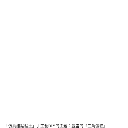
「仿真甜點黏土」手工藝
DIY
的主題：豐盛的『三角蛋糕』