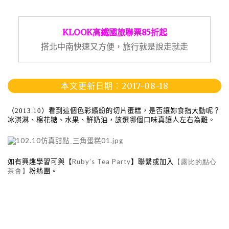
KLOOK高鐵國旅聯票85折起
搭北中南快速又方便，旅行就是說走就走
本文更新日期：2017-08-18
（
2013.10
）看到這個色彩繽紛的切片蛋糕，是否讓妳食指大動呢？
冰淇淋、棉花糖、水果、鮮奶油，該選哪個口味真讓人左右為難。
Ruby’s Tea Party
如有興趣學習可與【
】聯繫或加入
【露比的點心
茶會】
粉絲團。