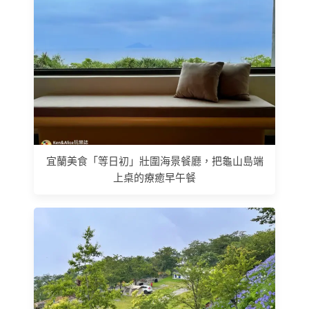
宜蘭美食「等日初」壯圍海景餐廳，把龜山島端
上桌的療癒早午餐