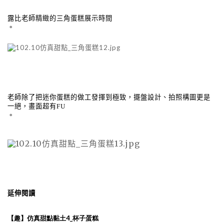
露比老師精緻的三角蛋糕展示時間
。
老師除了把迷你蛋糕的做工發揮到極致，擺盤設計、拍照構圖更是
一絕，畫面超有
FU
。
延伸閱讀
4_
【趣】仿真甜點黏土
杯子蛋糕