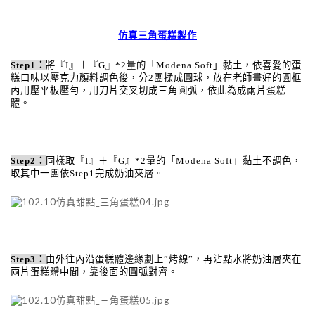
仿真三角蛋糕製作
Step1
：
將『
I
』＋『
G
』
*2
量的「
Modena Soft
」黏土，依喜愛的蛋
糕口味以壓克力顏料調色後，分
2
團揉成圓球，放在老師畫好的圓框
內用壓平板壓勻，用刀片交叉切成三角圓弧，依此為成兩片蛋糕
體。
Step2
：
同樣取『
I
』＋『
G
』
*2
量的「
Modena Soft
」黏土不調色，
取其中一團依
Step1
完成奶油夾層。
Step3
：
由外往內沿蛋糕體邊緣劃上
”
烤線
”
，再沾點水將奶油層夾在
兩片蛋糕體中間，靠後面的圓弧對齊。