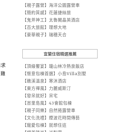
【親子露營】海洋公園露營車
【簡約質感】花蓮捷絲旅
【鬼斧神工】太魯閣晶英酒店
【百大旅館】理想大地
【豪華親子】瑞穗天合
宜蘭住宿精選推薦
講求
【頂級饗宴】瓏山林冷熱泉飯店
跟雞
【愜意包棟首選】小島Villa別墅
【礁溪溫泉】寒沐酒店
【東方禪風】力麗威斯汀
【發呆就好】呆宅
【峇里島風】43會館包棟
【親子同樂】自然捲露營車
【文化洗禮】煙波花時間傳藝
【寵愛包棟】就想住這