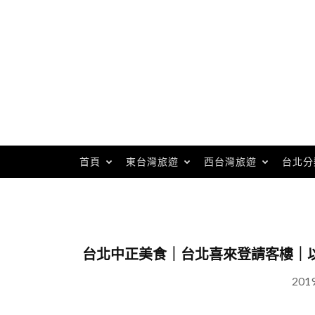
Skip
to
content
首頁
東台灣旅遊
西台灣旅遊
台北分
台北中正美食｜台北喜來登請客樓｜
201