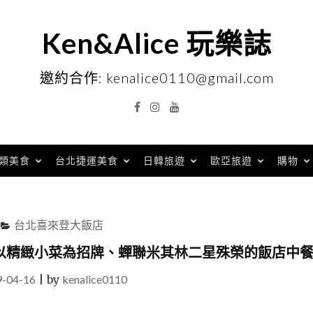
Ken&Alice 玩樂誌
邀約合作: kenalice0110@gmail.com
Facebook
Instagram
YouTube
類美食
台北捷運美食
日韓旅遊
歐亞旅遊
購物
台北喜來登大飯店
以精緻小菜為招牌、蟬聯米其林二星殊榮的飯店中
9-04-16
|
by
kenalice0110