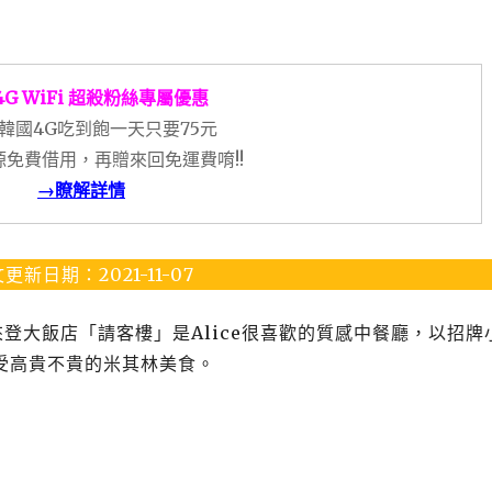
4G WiFi 超殺粉絲專屬優惠
韓國4G吃到飽一天只要75元
免費借用，再贈來回免運費唷!!
→瞭解詳情
更新日期：2021-11-07
喜來登大飯店「請客樓」是Alice很喜歡的質感中餐廳，以招牌
受高貴不貴的米其林美食。