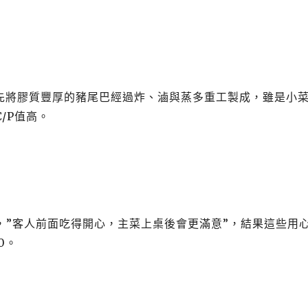
，先將膠質豐厚的豬尾巴經過炸、滷與蒸多重工製成，雖是小
/P值高。
，”客人前面吃得開心，主菜上桌後會更滿意”，結果這些用
0。