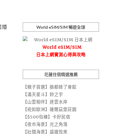
若隱
World eSIM/SIM 暢遊全球
World eSIM/SIM
日本上網實測心得與攻略
花蓮住宿精選推薦
【親子首選】臉都綠了會館
【滿天星斗】鈴之宇
【山雲相伴】逐雲水岸
【宛如歐洲】薩爾茲堡莊園
【$500包棟】卡好民宿
【夜市海景】光之角落
【壯闊海景】遠雄悅來