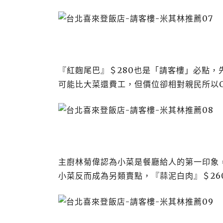
『紅麴尾巴』＄280也是「請客樓」必點
可能比大菜還費工，但價位卻相對親民所以C
主廚林菊偉認為小菜是餐廳給人的第一印象
小菜反而成為另類賣點，『蒜泥白肉』＄26