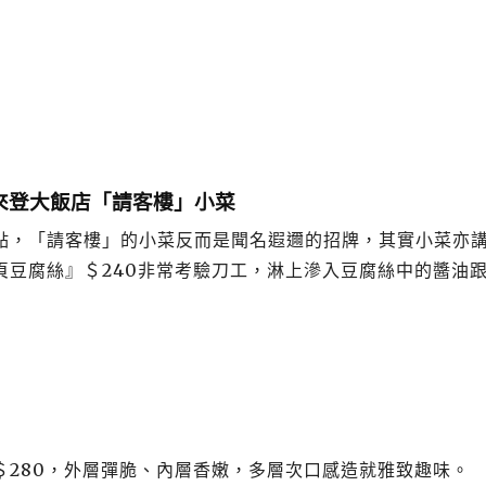
來登大飯店「請客樓」小菜
點，「請客樓」的小菜反而是聞名遐邇的招牌，其實小菜亦
頁豆腐絲』＄240非常考驗刀工，淋上滲入豆腐絲中的醬油
＄280，外層彈脆、內層香嫩，多層次口感造就雅致趣味。