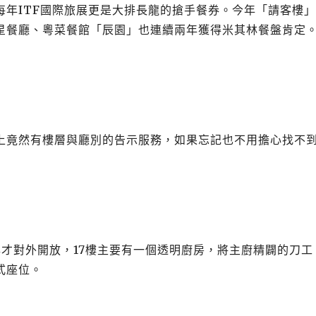
每年ITF國際旅展更是大排長龍的搶手餐券。今年「請客樓
星餐廳、粵菜餐館「辰園」也連續兩年獲得米其林餐盤肯定
上竟然有樓層與廳別的告示服務，如果忘記也不用擔心找不
年才對外開放，17樓主要有一個透明廚房，將主廚精闢的刀工
式座位。