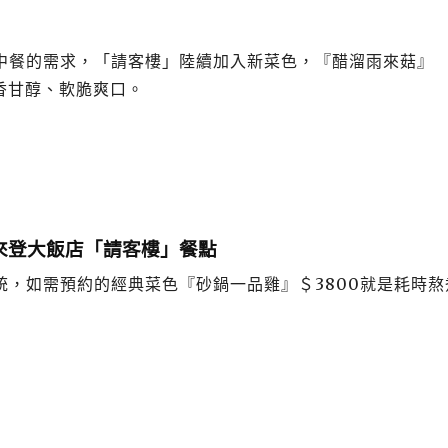
中餐的需求，「請客樓」陸續加入新菜色，『醋溜雨來菇』
香甘醇、軟脆爽口。
來登大飯店「請客樓」餐點
，如需預約的經典菜色『砂鍋一品雞』＄3800就是耗時熬