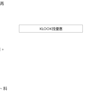
」再
。
KLOOK找優惠
到。
、料