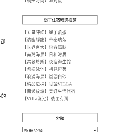
【網美時尚】派對蜜
墾丁住宿精選推薦
【五星評鑑】墾丁凱撒
【清幽靜謐】華泰瑞苑
菜卻
【世界百大】恆春灣臥
【南灣海景】日和灣居
【寓教於樂】夜宿海生館
【包棟泳池】初見恆美
【浪滿海景】嵐翎白砂
【精品包棟】覓謐VILLA
【慵懶放鬆】美好生活旅宿
心的
【Villa泳池】後面有灣
分類
分