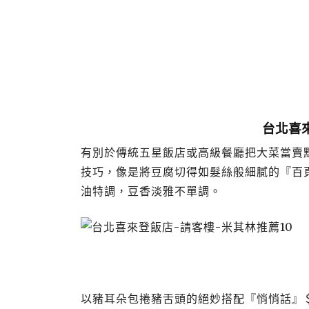
台北喜
有別於傳統五星飯店或高級餐廳把大菜當賣
技巧，像是將豆腐切得如髮絲般細膩的『百
油特調，豆香淡雅不單調。
以豬耳朵包捲豬舌頭的絕妙搭配『悄悄話』