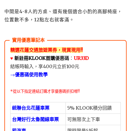
中間是4-8人的方桌、還有幾個適合小酌的高腳椅座，
位置數不多，12點左右就客滿。
精選花蓮交通旅遊票券，現買現用!!
♥️
新註冊KLOOK首購
優惠碼
：
UR33D
結帳時輸入，享400元立折100元
→
優惠碼使用教學
*從以下指定連結訂購才享優惠碼折扣唷!!
統聯台北花蓮車票
5% KLOOK積分回饋
台灣好行太魯閣線車票
可無限次上下車
租汽車
限時限量5折起