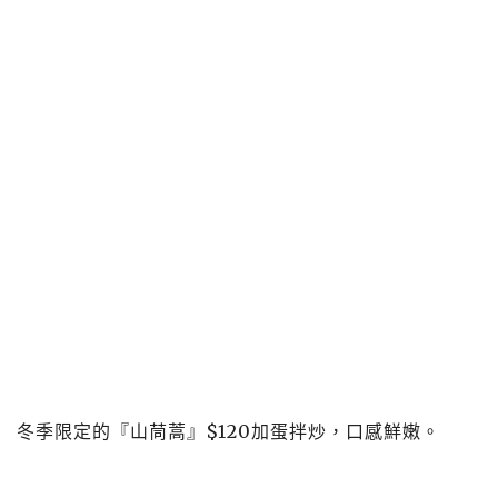
冬季限定的『山茼蒿』$120加蛋拌炒，口感鮮嫩。