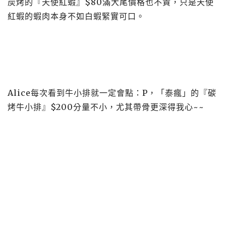
炭烤的『天使紅蝦』$80滿大尾價格也不貴，只是天使
紅蝦的蝦肉本身不如白蝦緊實可口。
Alice每次看到牛小排就一定會點：P，「泰瘋」的『碳
烤牛小排』$200分量不小，尤其帶骨更深得我心~~