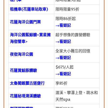
租機車(花蓮車站取車)
限時限量95折
限時86折起
花蓮海洋公園門票
→看遊記
海洋公園藍鯨艙<賞星擁
超乎想像的露營體驗
海宿營車>
→看遊記
全家大小難忘的回憶
夜宿海洋公園
→看遊記
$675/人起
花蓮賞鯨豚體驗
→看遊記
太魯閣錐麓古道健行
享85折
渡溪、攀瀑上登、跳水和
花蓮秘境溯溪體驗
天然spa