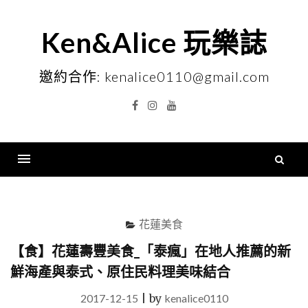
Skip
to
Ken&Alice 玩樂誌
content
邀約合作: kenalice0110@gmail.com
Facebook
Instagram
YouTube
搜
尋
Menu
關
鍵
花蓮美食
字
【食】花蓮壽豐美食_「泰瘋」在地人推薦的新
鮮海產與泰式、原住民料理美味結合
2017-12-15
|
by
kenalice0110