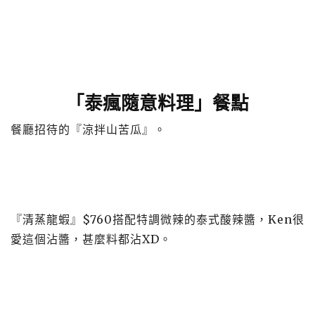
「泰瘋隨意料理」餐點
餐廳招待的『涼拌山苦瓜』。
『清蒸龍蝦』$760搭配特調微辣的泰式酸辣醬，Ken很
愛這個沾醬，甚麼料都沾XD。