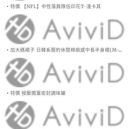
特價 【NFL】中性落肩隊伍印花T-淺卡其
加大碼裙子 日韓系簡約休閒棉麻感中長半身裙(M-2XL)【XMS54038】＊艾美時尚(現+預)
特價 按壓開蓋密封調味罐