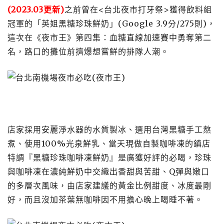
(2023.03更新)
之前曾在<台北夜市打牙祭>獲得飲料組
冠軍的「英姐黑糖珍珠鮮奶」(Google 3.9分/275則)，
這次在《夜市王》第四集：血糖直線加速賽中勇奪第二
名，路口的攤位前擠爆想嘗鮮的排隊人潮。
店家採用安麗淨水器的水質製冰、選用台灣黑糖手工熬
煮、使用100%光泉鮮乳、當天現做自製咖啡凍的鎮店
特調『黑糖珍珠咖啡凍鮮奶』是廣獲好評的必喝，珍珠
與咖啡凍在濃純鮮奶中交織出香甜與苦甜、Q彈與嫩口
的多層次風味，由店家建議的黃金比例甜度、冰度最剛
好，而且沒加茶葉無咖啡因不用擔心晚上喝睡不著。