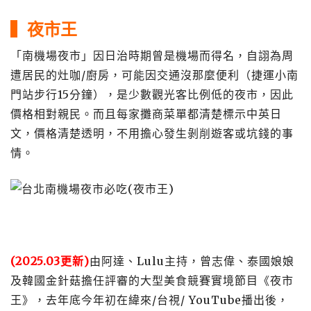
▍夜市王
「南機場夜市」因日治時期曾是機場而得名，自詡為周
遭居民的灶咖/廚房，可能因交通沒那麼便利（捷運小南
門站步行15分鐘），是少數觀光客比例低的夜市，因此
價格相對親民。而且每家攤商菜單都清楚標示中英日
文，價格清楚透明，不用擔心發生剝削遊客或坑錢的事
情。
(2025.03更新)
由阿達、Lulu主持，曾志偉、泰國娘娘
及韓國金針菇擔任評審的大型美食競賽實境節目《夜市
王》，去年底今年初在緯來/台視/ YouTube播出後，