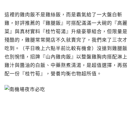
這裡的雞肉飯不是雞絲飯，而是霸氣給了一大盤白斬
雞，好評推薦的『雞腿飯』可搭配滿滿一大碗的『高麗
菜』與真材實料『桂竹筍湯』升級豪華組合，但限量是
殘酷的，雞腿常常開店不久就賣完了，我們來了三次才
吃到。（平日晚上六點半前比較有機會）沒搶到雞腿飯
也別惋惜，招牌『山內雞肉飯』以整盤雞胸肉搭配淋上
雞汁與醬油的白飯、中藥熬煮清湯，是超值選擇，再搭
配一份『桂竹筍』，營養均衡也物超所值。