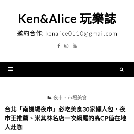
Skip
to
Ken&Alice 玩樂誌
content
邀約合作: kenalice0110@gmail.com
Facebook
Instagram
YouTube
搜
尋
Menu
關
鍵
夜市、市場美食
字
台北「南機場夜市」必吃美食30家懶人包，夜
市王推薦、米其林名店一次網羅的高CP值在地
人灶咖