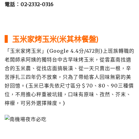
電話：02-2332-0316
▍玉米家烤玉米(米其林餐盤)
「玉米家烤玉米」(Google 4.4分/472則)上班族轉職的
老闆師承阿姨的獨特台中古早味烤玉米，從雲嘉南找適
合的玉米農、從找店面搞裝潢、從一天只賣出一根，辛
苦掙扎三四年仍不放棄，只為了帶給客人回味無窮的美
好回憶。(玉米已事先依尺寸區分＄70、80、90三種價
位，不用擔心秤重被坑錢，口味有原味、孜然、芥末、
檸檬，可另外選擇辣度。)