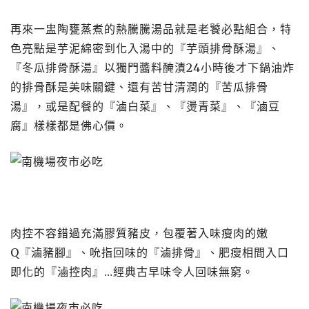
再來一盅陶甕蒸煮的熱騰騰湯品就是老饕必點組合，特
色亮點是芋泥綿密到化入湯中的『芋頭排骨酥湯』、
『冬瓜排骨酥湯』以獨門醬料醃漬24小時後才下鍋油炸
的排骨酥是美味關鍵、還有苦甘清潤的『苦瓜排骨
湯』，或是配餐的『滷白菜』、『燙青菜』、『滷豆
腐』樣樣都是佛心價。
肉控不容錯過充滿膠質豬皮，包覆著入味瘦肉的嫩
Q『滷豬腳』、吮指回味的『滷排骨』、肥瘦相間入口
即化的『滷控肉』…經典古早味令人回味無窮。