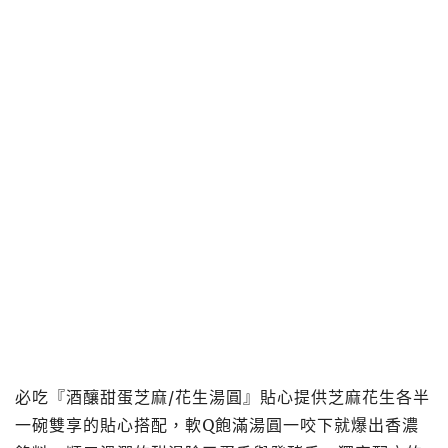
必吃『酒釀甜蛋芝麻/花生湯圓』貼心提供芝麻花生各半
一碗雙享的貼心搭配，軟Q飽滿湯圓一咬下就爆出香濃