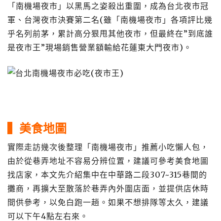
「南機場夜市」以黑馬之姿殺出重圍，成為台北夜市冠
軍、台灣夜市決賽第二名(雖「南機場夜市」各項評比幾
乎名列前茅，累計高分狠甩其他夜市，但最終在”到底誰
是夜市王”現場銷售營業額輸給花蓮東大門夜市)。
▍
美食地圖
實際走訪幾次後整理「南機場夜市」推薦小吃懶人包，
由於從巷弄地址不容易分辨位置，建議可參考美食地圖
找店家，本文先介紹集中在中華路二段307~315巷間的
攤商，再擴大至散落於巷弄內外圍店面，並提供店休時
間供參考，以免白跑一趟。如果不想排隊等太久，建議
可以下午4點左右來。