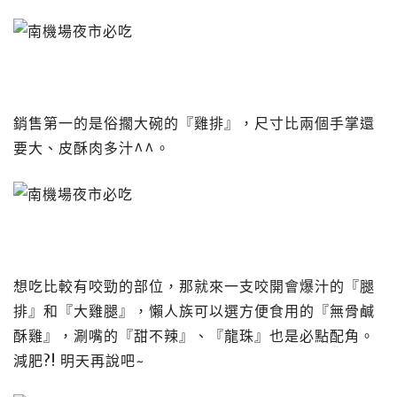
銷售第一的是俗擱大碗的『雞排』，尺寸比兩個手掌還
要大、皮酥肉多汁^^。
想吃比較有咬勁的部位，那就來一支咬開會爆汁的『腿
排』和『大雞腿』，懶人族可以選方便食用的『無骨鹹
酥雞』，涮嘴的『甜不辣』、『龍珠』也是必點配角。
減肥?! 明天再說吧~