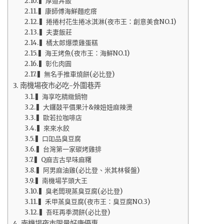
▍厚道丼飯
▍康師傅海鮮麵疙瘩
▍捲捲村花生捲冰淇淋(夜市王：創意美食NO.1)
▍夫妻飯莊
▍橘太郎爆漿雞蛋糕
▍海王烤魚(夜市王：海鮮NO.1)
▍彰化肉圓
▍無名手推車燒餅(必比登)
南機場夜市必吃-外圍巷弄
▍海享吃精緻鍋物
▍大鑼鼓平價果汁&辣妞妞麻辣燙
▍歐若拉咖啡店
▍來來水餃
▍口吅品臭豆腐
▍台灣第一家碳烤雞排
▍Q麻吉古早味麻糬
▍阿男麻油雞(必比登、米其林餐盤)
▍南機場芋頭大王
▍臭老闆現蒸臭豆腐(必比登)
▍禾甲蒸臭豆腐(夜市王：臭豆腐NO.3)
▍吾旺再季潤餅(必比登)
南機場夜市限量好康優惠