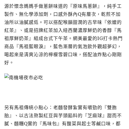
源於懷念媽媽手做蔥餅味道的『原味馬蔥餅』，純手工
製作、無化學添加劑，口感外酥內
Q有
層次，乾煎不加
油所以油膩感低。可以搭配喉韻甜潤的古早味『依嬤的
紅茶』、或是招牌紅茶加入紐西蘭濃厚鮮奶的香醇『馬
祖厚鮮奶茶』組成台式下午茶。網美最愛的IG打卡熱門
商品『馬祖藍眼淚』，藍色漸層的氣泡飲外觀超夢幻，
喝起來是清爽沁涼的檸檬雪碧口味，搭配油炸點心剛剛
好。
另有馬祖傳統小點心：老麵發酵紮實有嚼勁的『雙胞
胎』、以古法熬製紅豆與芋頭餡料的『芝麻球』甜而不
膩、麵糰Q實的『馬味包』有酸菜與起士等鹹口味，都