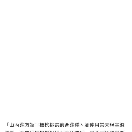
「山內雞肉飯」標榜挑選適合雞種、並使用當天現宰溫