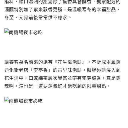
餡料，順口溫潤的甜湯除了蛋香與發酵香，獨家配方的
酒釀特別加了紫米穀香更勝，是溫暖寒冬的幸福甜品，
冬至、元宵前後常常供不應求。
讓饕客慕名前來的還有『花生湯泡餅』，不計成本嚴選
迪化街老店「李亭香」的古早味泡餅，鬆胖碰餅浸入到
花生湯中，口感綿密層次豐富並帶有麥芽糖香，真是銷
魂啊，這也是一道要運氣好才能吃到的限量甜點。