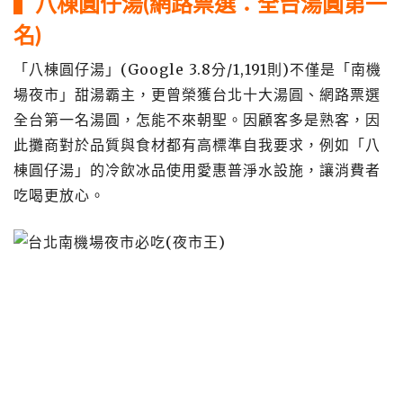
▍八棟圓仔湯(網路票選：全台湯圓第一
名)
「八棟圓仔湯」(Google 3.8分/1,191則)不僅是「南機
場夜市」甜湯霸主，更曾榮獲台北十大湯圓、網路票選
全台第一名湯圓，怎能不來朝聖。
因顧客多是熟客，因
此攤商對於品質與食材都有高標準自我要求，例如「八
棟圓仔湯」的
冷飲冰品使用愛惠普淨水設施，讓消費者
吃喝更放心。