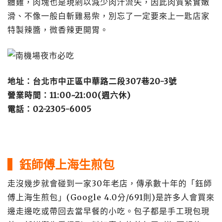
體雞，肉塊也是現剁以減少肉汁流失，因此肉質緊實嫩
滑、不像一般白斬雞易柴，別忘了一定要來上一匙店家
特製辣醬，微香辣更開胃。
地址：台北市中正區中華路二段307巷20-3號
營業時間：11:00~21:00(週六休)
電話：02-2305-6005
▍鈺師傅上海生煎包
走沒幾步就會碰到一家30年老店，傳承數十年的「鈺師
傅上海生煎包」(Google 4.0分/691則)是許多人會買來
邊走邊吃或帶回去當早餐的小吃。包子都是手工現包現