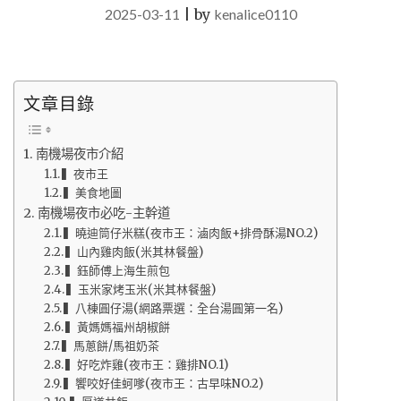
2025-03-11
|
by
kenalice0110
文章目錄
南機場夜市介紹
▍夜市王
▍美食地圖
南機場夜市必吃-主幹道
▍曉迪筒仔米糕(夜市王：滷肉飯+排骨酥湯NO.2)
▍山內雞肉飯(米其林餐盤)
▍鈺師傅上海生煎包
▍玉米家烤玉米(米其林餐盤)
▍八棟圓仔湯(網路票選：全台湯圓第一名)
▍黃媽媽福州胡椒餅
▍馬蔥餅/馬祖奶茶
▍好吃炸雞(夜市王：雞排NO.1)
▍饗咬好佳蚵嗲(夜市王：古早味NO.2)