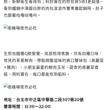
煎，新鮮衛生看得到；料好實在的煎包買5送1更超值，
看到鐵鍋中渾圓白胖的肉包滾滾作響準備起鍋時，肚子
也跟著咕嚕咕嚕叫。
生煎包麵團Q軟緊實、底部煎得焦脆，共有四種口味：
常見的青蔥鮮肉、帶點微酸滋味的爽口雙味包（高麗菜
+豬肉）、小朋友最愛的鮮肉玉米、蔬食的高麗菜香
菇，用料實在、每口都能吃到餡料。
地址：台北市中正區中華路二段307巷20號
營業時間：11:30～22:00