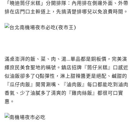
「曉迪筒仔米糕」分開排隊：內用排在側邊外面、外帶
排在店門口主幹道上，先搞清楚排哪兒以免浪費時間。
滿桌澎湃的飯、菜、肉、湯…單品都是銅板價，完美演
繹庶民美食聖地的稱號。鎮店招牌『筒仔米糕』口感近
似油飯卻多了Q黏彈性，淋上甜辣醬更是絕配、鹹甜的
『瓜仔肉飯』開胃涮嘴、『滷肉飯』每口都能吃到滷肉
香氣、少了油膩多了清爽的『雞肉絲飯』都很可口實
惠。