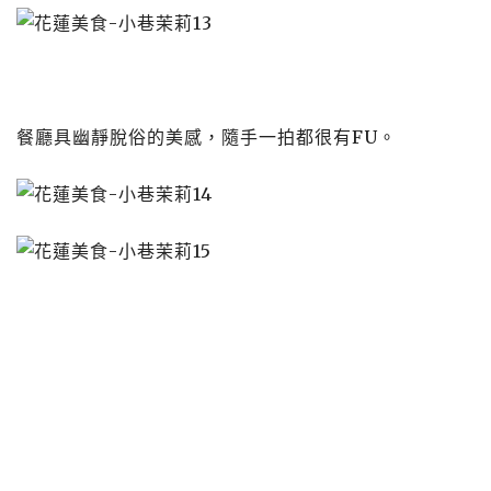
餐廳具幽靜脫俗的美感，隨手一拍都很有FU。