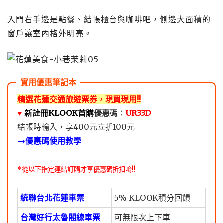
入門右手邊是點餐、結帳櫃台與咖啡吧，側邊大面積的
窗戶讓室內格外明亮。
精選花蓮交通旅遊票券，現買現用!!
♥️
新註冊KLOOK首購
優惠碼
：
UR33D
結帳時輸入，享400元立折100元
→
優惠碼使用教學
*從以下指定連結訂購才享優惠碼折扣唷!!
統聯台北花蓮車票
5% KLOOK積分回饋
台灣好行太魯閣線車票
可無限次上下車