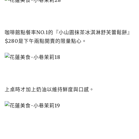
咖啡館點餐率NO.1的『小山園抹茶冰淇淋舒芙蕾鬆餅』
$280是下午兩點開賣的限量點心。
上桌時才加上奶油以維持鮮度與口感。