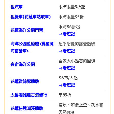
租汽車
限時限量5折起
租機車(花蓮車站取車)
限時限量95折
限時86折起
花蓮海洋公園門票
→看遊記
海洋公園藍鯨艙<賞星擁
超乎想像的露營體驗
海宿營車>
→看遊記
全家大小難忘的回憶
夜宿海洋公園
→看遊記
$675/人起
花蓮賞鯨豚體驗
→看遊記
太魯閣錐麓古道健行
享85折
渡溪、攀瀑上登、跳水和
花蓮秘境溯溪體驗
天然spa