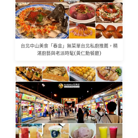
台北中山美食「春韭」無菜單台北私廚推薦，精
湛廚藝與老派時髦(黃仁勳餐廳)