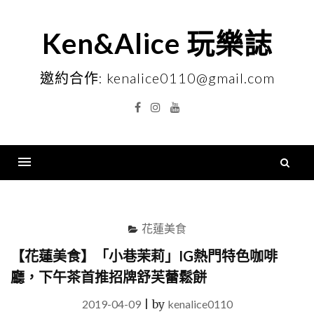
Skip
to
Ken&Alice 玩樂誌
content
邀約合作: kenalice0110@gmail.com
Facebook
Instagram
YouTube
搜
尋
Menu
關
鍵
花蓮美食
字
【花蓮美食】「小巷茉莉」IG熱門特色咖啡
廳，下午茶首推招牌舒芙蕾鬆餅
2019-04-09
|
by
kenalice0110