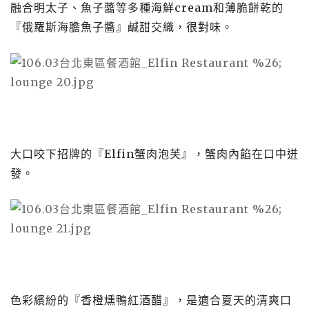
融合明太子、魚子醬等多種海鮮cream和薄脆餅乾的
『俄羅斯海膽魚子醬』鹹甜交織，很對味。
大口咬下招牌的『Elfin蟹肉泡芙』，蟹肉內餡在口中迸
發。
色彩繽紛的『香橙燻鴨紅酒醋』，是適合夏天的清爽口