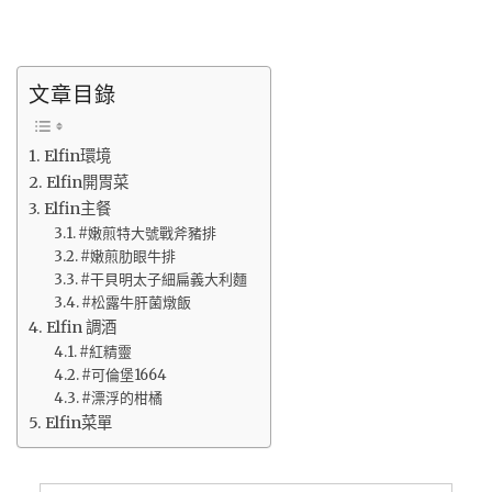
文章目錄
Elfin環境
Elfin開胃菜
Elfin主餐
#嫩煎特大號戰斧豬排
#嫩煎肋眼牛排
#干貝明太子細扁義大利麵
#松露牛肝菌燉飯
Elfin 調酒
#紅精靈
#可倫堡1664
#漂浮的柑橘
Elfin菜單