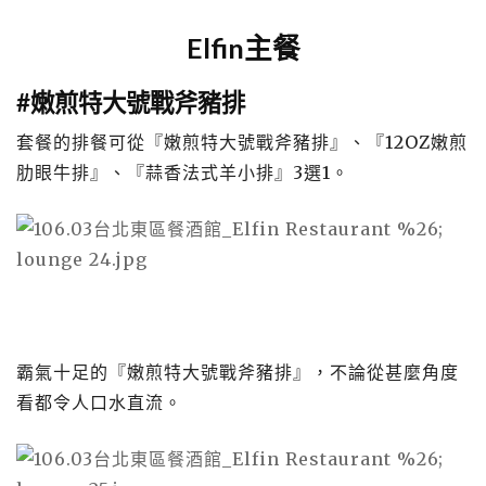
Elfin主餐
#嫩煎特大號戰斧豬排
套餐的排餐可從『嫩煎特大號戰斧豬排』、『12OZ嫩煎
肋眼牛排』、『蒜香法式羊小排』3選1。
霸氣十足的『嫩煎特大號戰斧豬排』，不論從甚麼角度
看都令人口水直流。