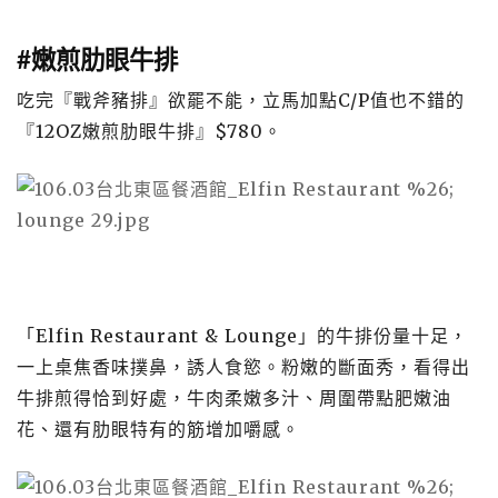
#嫩煎肋眼牛排
吃完『戰斧豬排』欲罷不能，立馬加點C/P值也不錯的
『12OZ嫩煎肋眼牛排』$780。
「Elfin Restaurant & Lounge」的牛排份量十足，
一上桌焦香味撲鼻，誘人食慾。粉嫩的斷面秀，看得出
牛排煎得恰到好處，牛肉柔嫩多汁、周圍帶點肥嫩油
花、還有肋眼特有的筋增加嚼感。