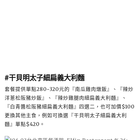
#干貝明太子細扁義大利麵
套餐提供單點280~320元的『南瓜雞肉燉飯』、『辣炒
洋蔥松阪豬炒飯』、『辣炒雞腿肉細扁義大利麵』、
『白青醬松阪豬細扁義大利麵』四選二，也可加價$100
更換其他主食，例如可換選『干貝明太子細扁義大利
麵』單點$420。