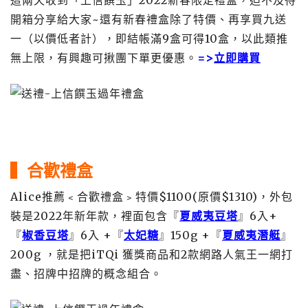
這兩天收到「上信饌玉」2022新春限定禮盒，迫不及待
開箱分享給大家~還有新春禮盒除了特價、再享買九送
一（以價低者計），即結帳滿9盒可得10盒，以此類推
無上限，有興趣可揪團下單更優惠。
=>
立即購買
▍合歡禮盒
Alice推薦﹤合歡禮盒﹥特價$1100(原價$1310)，外包
裝是2022年新年款，裡面包含『
夏威夷豆塔
』6入+
『
椒香豆塔
』6入 +『
太妃糖
』150g +『
夏威夷潛艇
』
200g ，就是把iTQi 獲獎商品和2款網路人氣王一網打
盡、招牌中招牌的概念組合。