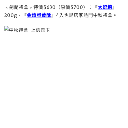
﹤劍蘭禮盒﹥特價$630（原價$700）：『
太妃糖
』
200g、『
金燦蛋黃酥
』4入也是店家熱門中秋禮盒。