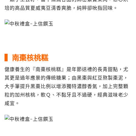
培的高品質夏威夷豆清香爽脆，純粹卻吮指回味。
▍南棗核桃糕
健康養生的『南棗核桃糕』是年節送禮的長青甜點，尤
其更是過年應景的傳統糖果；由黑棗與紅豆熬製棗泥，
大手筆提升黑棗比例以增添獨特濃醇香氣，加上完整顆
粒的加州核桃，軟Ｑ、不黏牙且不過硬，經典滋味老少
咸宜。