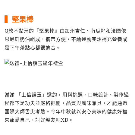
▍堅果棒
Q軟不黏牙的『堅果棒』由加州杏仁、南瓜籽和法國依
思尼鮮奶油組成，攜帶方便，不論運動完想補充營養或
是下午茶點心都很適合。
謝謝 「上信饌玉」邀約，用料挑選、口味設計、製作過
程都下足功夫並嚴格把關，品質與風味兼具，才能通過
國際大師舌尖考驗。今年中秋就以安心美味的健康好禮
來寵愛自己、討好親友吧XD。