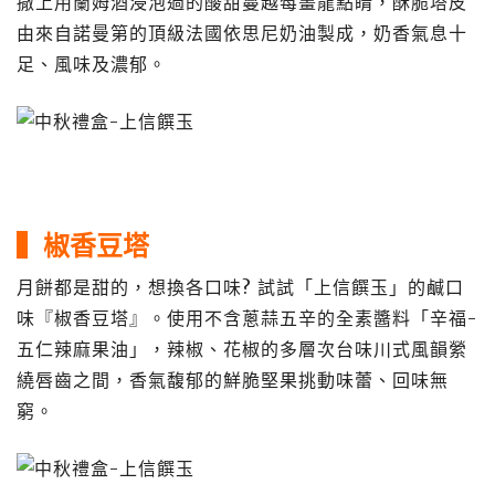
撒上用蘭姆酒浸泡過的酸甜蔓越莓畫龍點睛，酥脆塔皮
由來自諾曼第的頂級法國依思尼奶油製成，奶香氣息十
足、風味及濃郁。
▍椒香豆塔
月餅都是甜的，想換各口味? 試試「上信饌玉」的鹹口
味『椒香豆塔』。使用不含蔥蒜五辛的全素醬料「辛福-
五仁辣麻果油」，辣椒、花椒的多層次台味川式風韻縈
繞唇齒之間，香氣馥郁的鮮脆堅果挑動味蕾、回味無
窮。