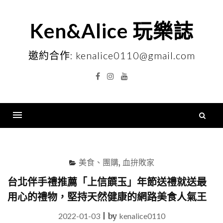
Skip
to
Ken&Alice 玩樂誌
content
邀約合作: kenalice0110@gmail.com
Facebook
Instagram
YouTube
搜
尋
Menu
關
鍵
美食、團購
,
血拚敗家
字
台北伴手禮推薦「上信饌玉」年節送禮就送最
用心的禮物，堅持天然健康的網路美食人氣王
2022-01-03
|
by
kenalice0110