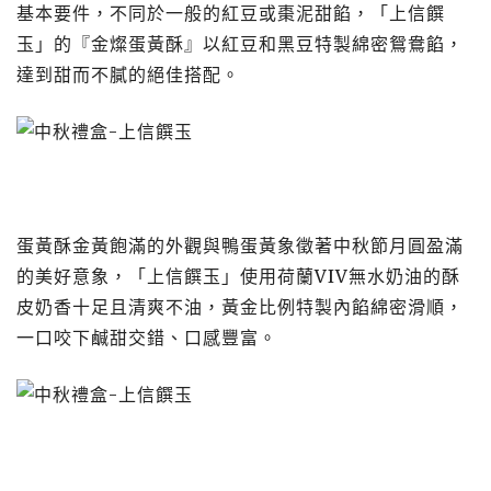
基本要件，不同於一般的紅豆或棗泥甜餡，「上信饌
玉」的『金燦蛋黃酥』以紅豆和黑豆特製綿密鴛鴦餡，
達到甜而不膩的絕佳搭配。
蛋黃酥金黃飽滿的外觀與鴨蛋黃象徵著中秋節月圓盈滿
的美好意象，「上信饌玉」使用荷蘭VIV無水奶油的酥
皮奶香十足且清爽不油，黃金比例特製內餡綿密滑順，
一口咬下鹹甜交錯、口感豐富。