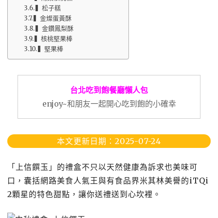
▍松子糕
▍金燦蛋黃酥
▍金鑽鳳梨酥
▍核桃堅果棒
▍堅果棒
台北吃到飽餐廳懶人包
enjoy~和朋友一起開心吃到飽的小確幸
本文更新日期：2025-07-24
「上信饌玉」的禮盒不只以天然健康為訴求也美味可
口，囊括網路美食人氣王與有食品界米其林美譽的iTQi
2顆星的特色甜點，讓你送禮送到心坎裡。