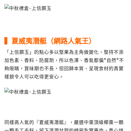
▍夏威夷潛艇（網路人氣王）
「上信饌玉」的點心多以堅果為主角做變化，堅持不添
加色素、香料、防腐劑，所以色澤、香氣都偏”自然”不
夠吸睛，賞味期也不長，但回歸本質、呈現食材的真實
樣貌令人可以吃得更安心。
同樣高人氣的『夏威夷潛艇』，嚴選中東頂級椰棗一顆
一顆手工去籽，留下濕潤甘甜的綿密紮實果肉，悉心烘