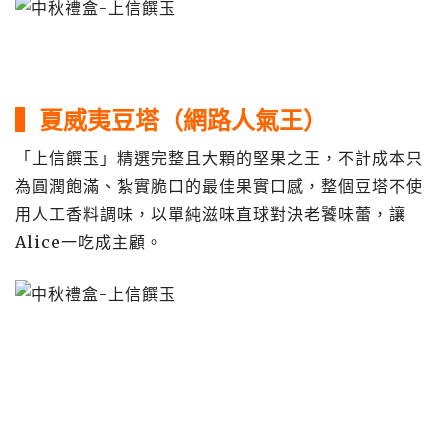
▍夏威夷豆塔（網路人氣王）
「上信饌玉」精選完整且大顆的堅果之王，不計成本只
為圓潤飽滿、紮實脆口的最佳果實口感，整個豆塔不使
用人工香料調味，以單純滋味直球對決老饕味蕾，讓
Alice一吃成主顧。