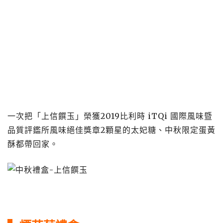
一次把「上信饌玉」榮獲2019比利時 iTQi 國際風味暨
品質評鑑所風味絕佳獎章2顆星的太妃糖、中秋限定蛋黃
酥都帶回家。