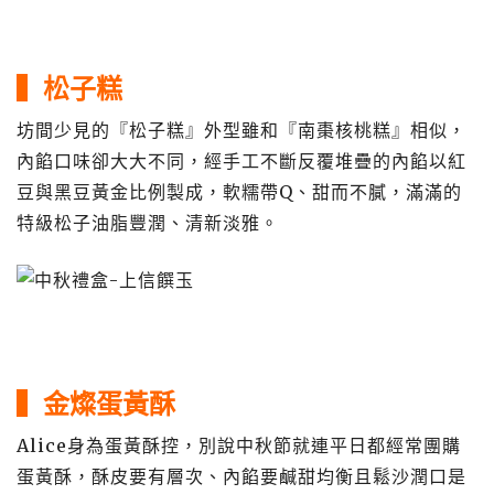
▍松子糕
坊間少見的『松子糕』外型雖和『南棗核桃糕』相似，
內餡口味卻大大不同，經手工不斷反覆堆疊的內餡以紅
豆與黑豆黃金比例製成，軟糯帶Q、甜而不膩，滿滿的
特級松子油脂豐潤、清新淡雅。
▍金燦蛋黃酥
Alice身為蛋黃酥控，別說中秋節就連平日都經常團購
蛋黃酥，酥皮要有層次、內餡要鹹甜均衡且鬆沙潤口是