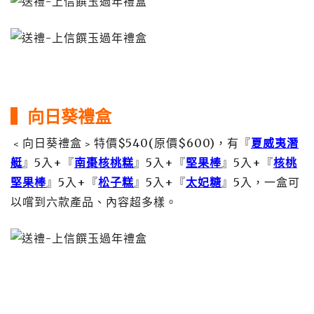
▍向日葵禮盒
﹤向日葵禮盒﹥特價$540(原價$600)，有『
夏威夷潛
艇
』5入+『
南棗核桃糕
』5入+『
堅果棒
』5入+『
核桃
堅果棒
』5入+『
松子糕
』5入+『
太妃糖
』5入，一盒可
以嚐到六款產品、內容超多樣。