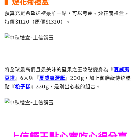
▍煙花菊禮盒
預算充足希望送禮豪華一點，可以考慮﹤煙花菊禮盒﹥
特價$1120（原價$1320）。
將全球最高價且最美味的堅果之王妝點變身為『
夏威夷
豆塔
』6入與『
夏威夷潛艇
』200g，加上御膳級傳統糕
點『
松子糕
』220g，是別出心裁的組合。
上信饌玉點心實吃心得分享