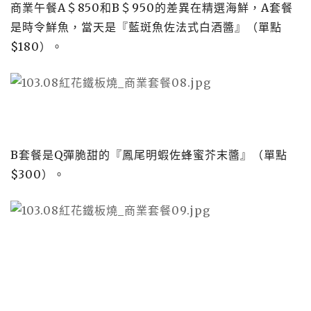
商業午餐
A
＄
850
和
B
＄
950
的差異在精選海鮮，
A
套餐
是時令鮮魚，當天是『藍斑魚佐法式白酒醬』（單點
$180
）。
B
套餐是
Q
彈脆甜的『鳳尾明蝦佐蜂蜜芥末醬』（單點
$300
）。