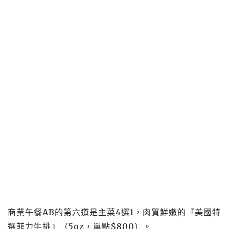
商業午餐
AB
的第六道是主菜
4
選
1
，肉質鮮嫩的『美國特
選菲力牛排』（
5oz
，單點
$800
）。