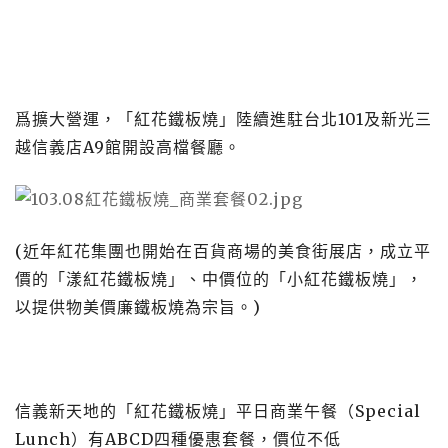
爲擴大營運，「紅花鐵板燒」陸續進駐台北
101
及新光三
越信義店
A9
館開設高檔餐廳。
(近年紅花集團也開始在百貨商場的美食街展店，成立平
價的「漾紅花鐵板燒」、中價位的「小紅花鐵板燒」，
以提供物美價廉鐵板燒為宗旨。)
信義新天地的「紅花鐵板燒」平日商業午餐（
Special
Lunch
）有
ABCD
四種優惠套餐，價位不低