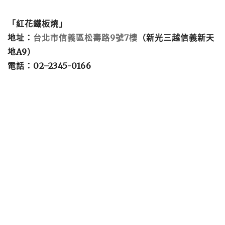
「紅花鐵板燒」
地址：
台北市信義區松壽路
9
號
7
樓
（新光三越信義新天
地
A9
）
電話：
02
–
2345-0166