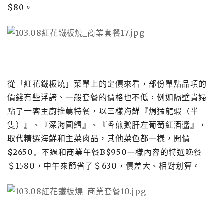
$80
。
從「紅花鐵板燒」菜單上的定價來看，部份單點品項的
價錢有些浮誇、一般套餐的價格也不低，例如隔壁貴婦
點了一客主廚推薦特餐，以三樣海鮮『焗猛龍蝦（半
隻）』、『深海圓鱈』、『香煎鵝肝左葡萄紅酒醬』，
取代精選海鮮和主菜肉品，其他菜色都一樣，開價
$2650。
不過和商業午餐
B$950
一樣內容的特選晚餐
＄
1580
，中午來節省了＄
630
，價差大、相對划算。