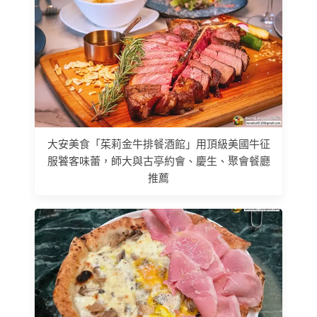
大安美食「茱莉金牛排餐酒館」用頂級美國牛征
服饕客味蕾，師大與古亭約會、慶生、聚會餐廳
推薦