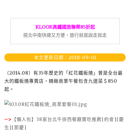
KLOOK高鐵國旅聯票85折起
搭北中南快速又方便，旅行就是說走就走
本文更新日期：2018-09-01
（
2014.08
）有
35
年歷史的「紅花鐵板燒」曾是全台最
大的鐵板燒專賣店，精緻商業午餐包含九道菜＄
850
起。
–>
【懶人包】38家台北牛排西餐廳實吃推薦[約會][慶
生][節慶]