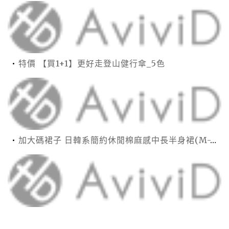
特價 【買1+1】更好走登山健行傘_5色
加大碼裙子 日韓系簡約休閒棉麻感中長半身裙(M-2XL)【XMS54038】＊艾美時尚(現+預)