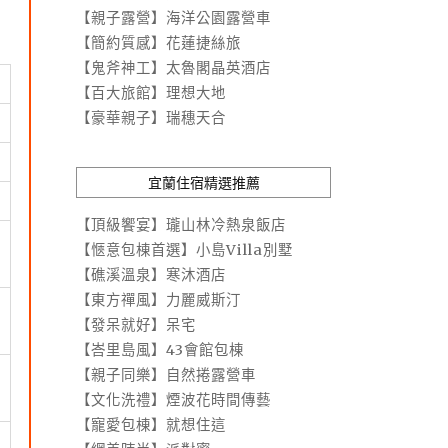
【親子露營】海洋公園露營車
【簡約質感】花蓮捷絲旅
【鬼斧神工】太魯閣晶英酒店
【百大旅館】理想大地
【豪華親子】瑞穗天合
宜蘭住宿精選推薦
【頂級饗宴】瓏山林冷熱泉飯店
【愜意包棟首選】小島Villa別墅
【礁溪溫泉】寒沐酒店
【東方禪風】力麗威斯汀
【發呆就好】呆宅
【峇里島風】43會館包棟
【親子同樂】自然捲露營車
【文化洗禮】煙波花時間傳藝
【寵愛包棟】就想住這