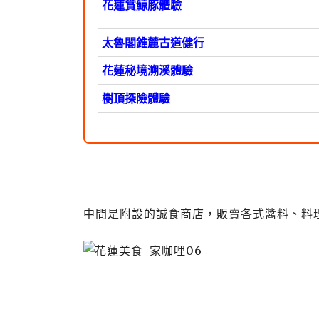
花蓮賞鯨豚體驗
太魯閣錐麓古道健行
花蓮秘境溯溪體驗
樹頂探險體驗
中間是附設的誠食商店，販賣各式醬料、料