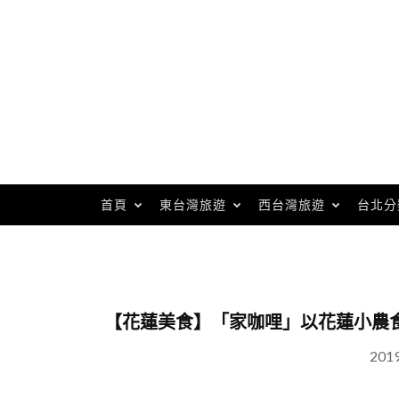
Skip
to
content
首頁
東台灣旅遊
西台灣旅遊
台北分
【花蓮美食】「家咖哩」以花蓮小農
201