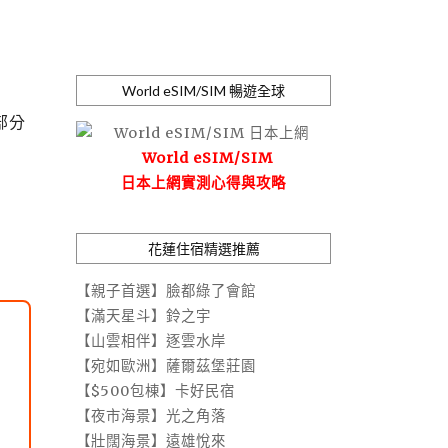
World eSIM/SIM 暢遊全球
部分
World eSIM/SIM
日本上網實測心得與攻略
花蓮住宿精選推薦
【親子首選】臉都綠了會館
【滿天星斗】鈴之宇
【山雲相伴】逐雲水岸
【宛如歐洲】薩爾茲堡莊園
【$500包棟】卡好民宿
【夜市海景】光之角落
【壯闊海景】遠雄悅來