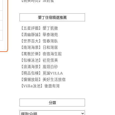
【網美時尚】派對蜜
墾丁住宿精選推薦
【五星評鑑】墾丁凱撒
【清幽靜謐】華泰瑞苑
【世界百大】恆春灣臥
【南灣海景】日和灣居
【寓教於樂】夜宿海生館
【包棟泳池】初見恆美
【浪滿海景】嵐翎白砂
【精品包棟】覓謐VILLA
【慵懶放鬆】美好生活旅宿
【Villa泳池】後面有灣
分類
分