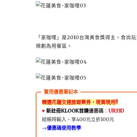
「家咖哩」是2010台灣美食獎得主，食尚
規劃為用餐區。
精選花蓮交通旅遊票券，現買現用!!
♥️
新註冊KLOOK首購
優惠碼
：
UR33D
結帳時輸入，享400元立折100元
→
優惠碼使用教學