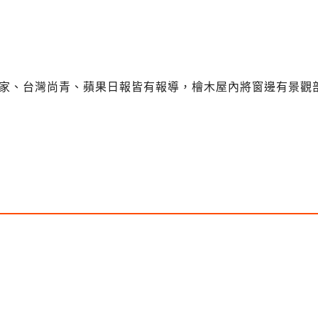
玩家、台灣尚青、蘋果日報皆有報導，檜木屋內將窗邊有景觀