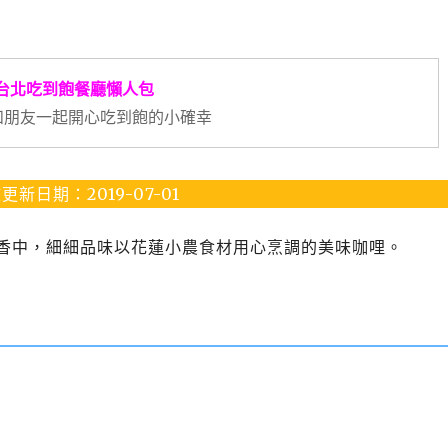
台北吃到飽餐廳懶人包
y~和朋友一起開心吃到飽的小確幸
更新日期：2019-07-01
檜木香中，細細品味以花蓮小農食材用心烹調的美味咖哩。