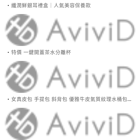
纖潤鮮銀耳禮盒｜人氣美容保養款
特價 一鍵開蓋茶水分離杯
女真皮包 手提包 斜背包 優雅牛皮氣質紋理水桶包(2色)【XBO7950112】＊艾美時尚(現+預)