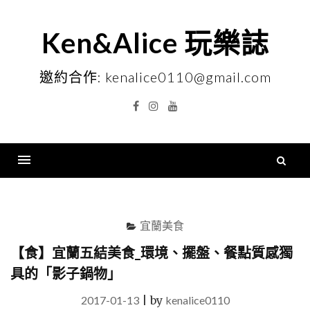
Skip
to
Ken&Alice 玩樂誌
content
邀約合作: kenalice0110@gmail.com
Facebook
Instagram
YouTube
搜
尋
Menu
關
鍵
宜蘭美食
字
【食】宜蘭五結美食_環境、擺盤、餐點質感獨
具的「影子鍋物」
2017-01-13
|
by
kenalice0110