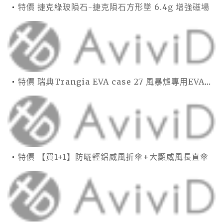
特價 捷克綠玻隕石-捷克隕石方形墜 6.4g 增強磁場
特價 瑞典Trangia EVA case 27 風暴爐專用EVA 防護外盒(小)-黑
特價 【買1+1】防曬輕鋁威風折傘+大顯威風長直傘