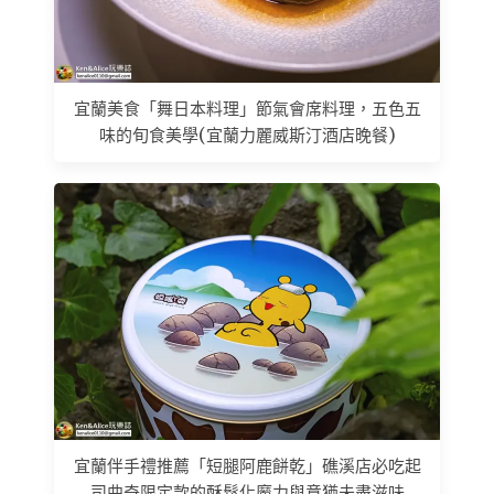
宜蘭美食「舞日本料理」節氣會席料理，五色五
味的旬食美學(宜蘭力麗威斯汀酒店晚餐)
宜蘭伴手禮推薦「短腿阿鹿餅乾」礁溪店必吃起
司曲奇限定款的酥鬆化魔力與意猶未盡滋味