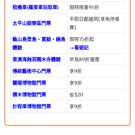
租機車(羅東車站取車)
限時限量95折
平假日都適用(享免停車
太平山遊樂區門票
費)
龜山島登島・賞鯨・繞島
限時75折起
體驗
→看遊記
東澳海蝕洞獨木舟體驗
早鳥89折優惠
傳統藝術中心門票
享9折
蘭陽博物館門票
享9折
積木博物館門票
省$20
計程車博物館門票
享9折