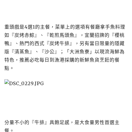
重頭戲是4選1的主餐，菜單上的選項有餐廳拿手魚料理
如『炭烤赤鯮』、『乾煎馬頭魚』，宜蘭招牌的『櫻桃
鴨』、熱門的西式『炭烤牛排』，另有當日限量的隱藏
版『清蒸魚』、『沙公』；「大洲魚寮」以現流海鮮為
特色，推薦必吃每日到漁港採購的新鮮魚貨烹飪的餐
點。
​​​​​​​分量不小的『牛排』具飽足感，是大食量男性首選主
餐。