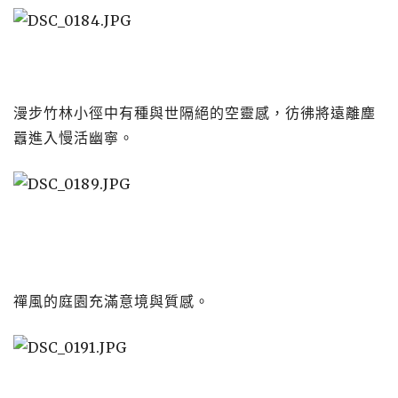
漫步竹林小徑中有種與世隔絕的空靈感，彷彿將遠離塵
囂進入慢活幽寧。
禪風的庭園充滿意境與質感。