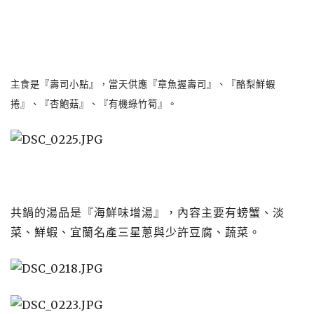
主食是『壽司小點』，當天供應『章魚握壽司』、『酪梨鮮蝦
捲』、『杏鮑菇』、『有機綠竹筍』。
​​​​​​​共鍋的湯品是『海鮮味增湯』，內容主要有螃蟹、淡
菜、鮮蝦、宜蘭名產三星蔥與少許豆腐、蔬菜。