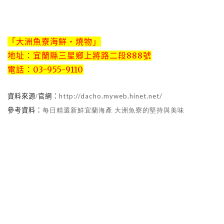
「大洲魚寮海鮮‧燒物」
地址：宜蘭縣三星鄉上將路二段888號
電話：03-955-9110
http://dacho.myweb.hinet.net/
資料來源
/
官網：
參考資料：
每日精選新鮮宜蘭海產
大洲魚寮的堅持與美味