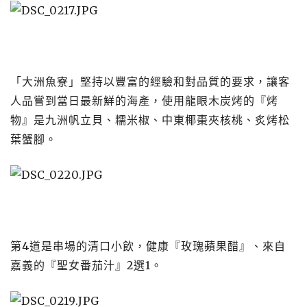
​​​​​​​「大洲魚寮」堅持以豐富的經驗和對品質的要求，讓客
人品嘗到當日最新鮮的海產，使用龍眼木炭烤的『烤
物』是九洲帆立貝、糯米椒、中東椰棗夾核桃、炙烤松
葉蟹腳。
第4道是串場的清口小飲，健康『玫瑰蘋果醋』、來自
嘉義的『聖女番茄汁』2選1。