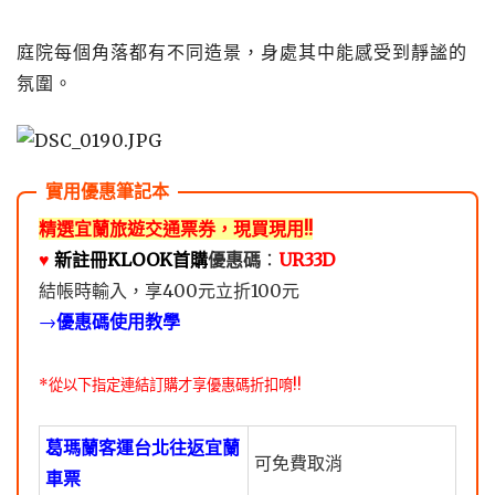
庭院每個角落都有不同造景，身處其中能感受到靜謐的
氛圍。
精選宜蘭旅遊交通票券，現買現用!!
♥️
新註冊KLOOK首購
優惠碼
：
UR33D
結帳時輸入，享400元立折100元
→
優惠碼使用教學
*從以下指定連結訂購才享優惠碼折扣唷!!
葛瑪蘭客運台北往返宜蘭
可免費取消
車票