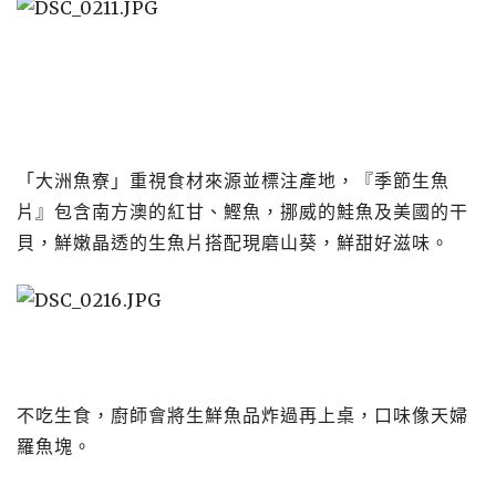
「大洲魚寮」重視食材來源並標注產地​​​​​​​，『季節生魚
片』包含南方澳的紅甘、鰹魚，挪威的鮭魚及美國的干
貝，鮮嫩晶透的生魚片搭配現磨山葵，鮮甜好滋味。
​​​​​​​不吃生食，廚師會將生鮮魚品炸過再上桌，口味像天婦
羅魚塊。