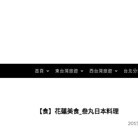
Skip
to
content
首頁
東台灣旅遊
西台灣旅遊
台北分
【食】花蓮美食_叁丸日本料理
201