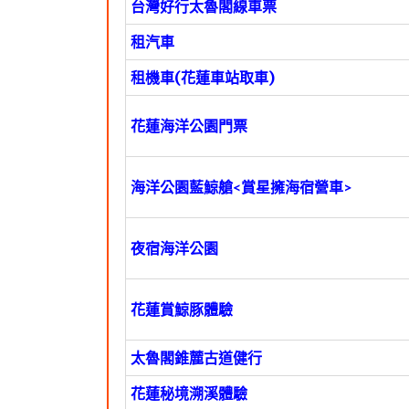
台灣好行太魯閣線車票
租汽車
租機車(花蓮車站取車)
花蓮海洋公園門票
海洋公園藍鯨艙<賞星擁海宿營車>
夜宿海洋公園
花蓮賞鯨豚體驗
太魯閣錐麓古道健行
花蓮秘境溯溪體驗