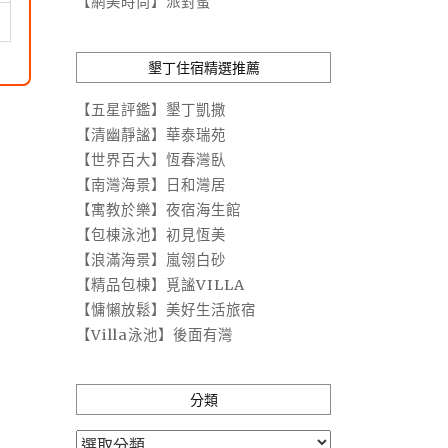
【網美時尚】派對蜜
墾丁住宿精選推薦
【五星評鑑】墾丁凱撒
【清幽靜謐】華泰瑞苑
【世界百大】恆春灣臥
【南灣海景】日和灣居
【寓教於樂】夜宿海生館
【包棟泳池】初見恆美
【浪滿海景】嵐翎白砂
【精品包棟】覓謐VILLA
【慵懶放鬆】美好生活旅宿
【Villa泳池】後面有灣
分類
分