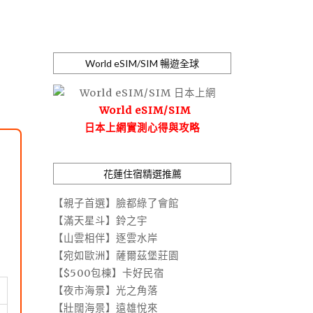
World eSIM/SIM 暢遊全球
World eSIM/SIM
日本上網實測心得與攻略
花蓮住宿精選推薦
【親子首選】臉都綠了會館
【滿天星斗】鈴之宇
【山雲相伴】逐雲水岸
【宛如歐洲】薩爾茲堡莊園
【$500包棟】卡好民宿
【夜市海景】光之角落
【壯闊海景】遠雄悅來