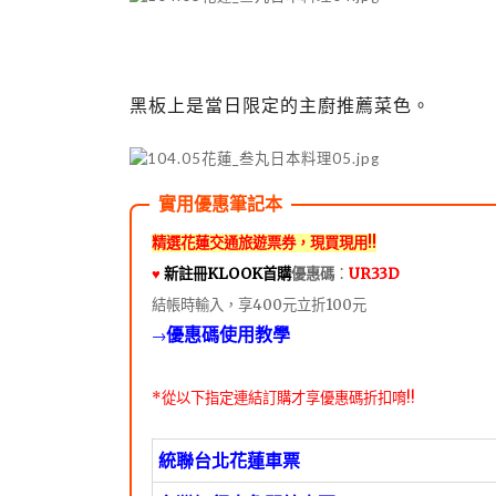
黑板上是當日限定的主廚推薦菜色。
精選花蓮交通旅遊票券，現買現用!!
♥️
新註冊KLOOK首購
優惠碼
：
UR33D
結帳時輸入，享400元立折100元
優惠碼使用教學
→
*從以下指定連結訂購才享優惠碼折扣唷!!
統聯台北花蓮車票