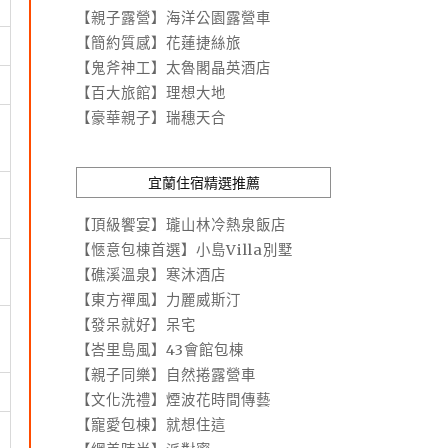
【親子露營】海洋公園露營車
【簡約質感】花蓮捷絲旅
【鬼斧神工】太魯閣晶英酒店
【百大旅館】理想大地
【豪華親子】瑞穗天合
宜蘭住宿精選推薦
【頂級饗宴】瓏山林冷熱泉飯店
【愜意包棟首選】小島Villa別墅
【礁溪溫泉】寒沐酒店
【東方禪風】力麗威斯汀
【發呆就好】呆宅
【峇里島風】43會館包棟
【親子同樂】自然捲露營車
【文化洗禮】煙波花時間傳藝
【寵愛包棟】就想住這