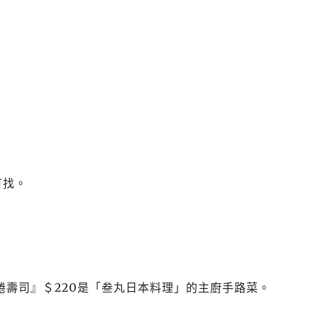
有找。
捲壽司』＄220是「叁丸日本料理」的主廚手路菜。