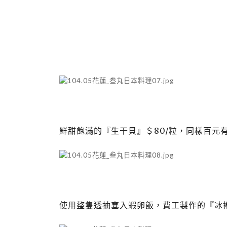
鮮甜飽滿的『生干貝』＄80/粒，同樣百元
使用整隻透抽塞入蝦卵飯，費工製作的『冰