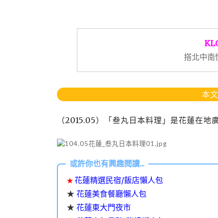
KL
搭北中南
本文
（2015.05）「叁丸日本料理」是花蓮在
花蓮精選民宿/飯店懶人包
★
★
花蓮美食餐廳懶人包
★
花蓮東大門夜市