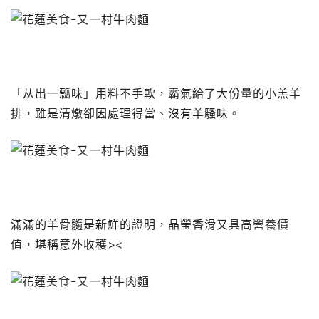
「从出一瓢味」用料不手軟，霸氣給了大份量的小羔羊
排，雖是清燉卻因處理得當、沒有羊騷味。
滿滿的羊骨髓是新鮮的證明，晶瑩香滑又具高營養價
值，堪稱意外收穫><