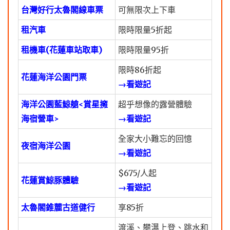
台灣好行太魯閣線車票
可無限次上下車
租汽車
限時限量5折起
租機車(花蓮車站取車)
限時限量95折
限時86折起
花蓮海洋公園門票
→看遊記
海洋公園藍鯨艙<賞星擁
超乎想像的露營體驗
海宿營車>
→看遊記
全家大小難忘的回憶
夜宿海洋公園
→看遊記
$675/人起
花蓮賞鯨豚體驗
→看遊記
太魯閣錐麓古道健行
享85折
渡溪、攀瀑上登、跳水和