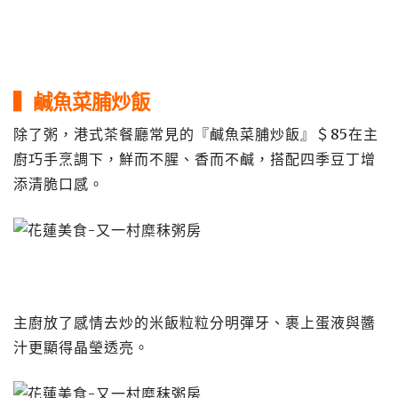
▍鹹魚菜脯炒飯
除了粥，港式茶餐廳常見的『鹹魚菜脯炒飯』＄85在主
廚巧手烹調下，鮮而不腥、香而不鹹，搭配四季豆丁增
添清脆口感。
主廚放了感情去炒的米飯粒粒分明彈牙、裹上蛋液與醬
汁更顯得晶瑩透亮。