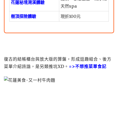
花蓮秘境溯溪體驗
天然spa
樹頂探險體驗
現折100元
復古的結帳櫃台與放大版的算盤，形成逗趣組合、後方
菜單介紹詼諧，是另類推坑XD。
=>
不想推菜單食記