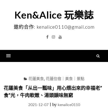
Skip
to
Ken&Alice 玩樂誌
content
邀約合作: kenalice0110@gmail.com
Facebook
Instagram
YouTube
搜
尋
Menu
關
鍵
花蓮美食
,
花蓮住宿｜美食｜景點
字
花蓮美食「从出一瓢味」用心煨出來的幸福老”
食”光，牛肉軟嫩、湯頭韻味無窮
2021-12-07
|
by
kenalice0110