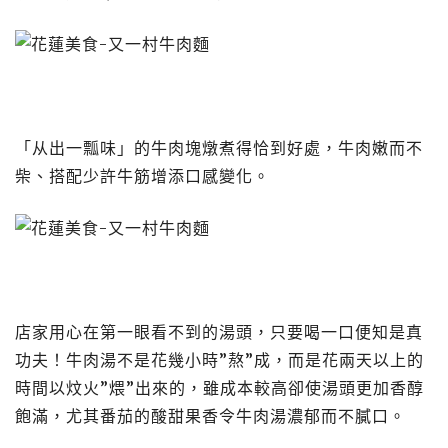
「从出一瓢味」的牛肉塊燉煮得恰到好處，牛肉嫩而不
柴、搭配少許牛筋增添口感變化。
店家用心在第一眼看不到的湯頭，只要喝一口便知是真
功夫！牛肉湯不是花幾小時”熬”成，而是花兩天以上的
時間以炆火”煨”出來的，雖成本較高卻使湯頭更加香醇
飽滿，尤其番茄的酸甜果香令牛肉湯濃郁而不膩口。