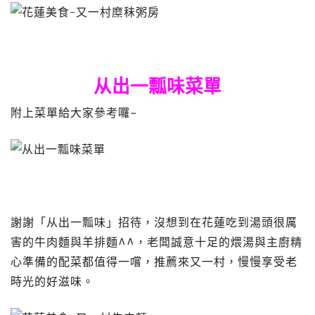
从出一瓢味菜單
附上菜單給大家參考囉~
謝謝「从出一瓢味」招待，沒想到在花蓮吃到湯頭很厲
害的牛肉麵與羊排麵^^，老闆誠意十足的煨湯與主廚精
心準備的配菜都值得一嚐，推薦來又一村，慢慢享受老
時光的好滋味。