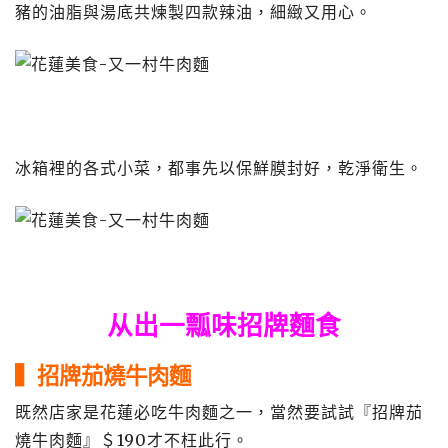
豬的油脂與湯底共煉製四款辣油，細緻又用心。
冰箱裡的各式小菜，都事先以保鮮膜封好，乾淨衛生。
从出一瓢味招牌麵食
▍招牌茄燒牛肉麵
既然店家是花蓮必吃牛肉麵之一，當然要試試『招牌茄
燒牛肉麵』＄190才不枉此行。