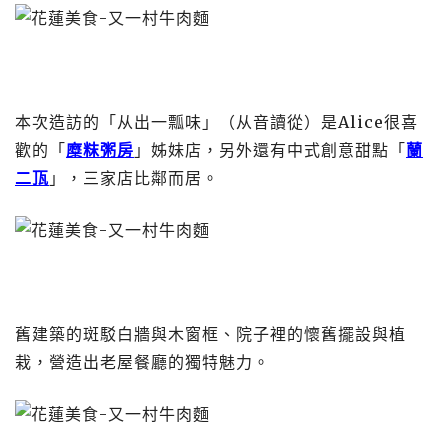
本次造訪的「从出一瓢味」（从音讀從）是Alice很喜
歡的「
糜粖粥房
」姊妹店，另外還有中式創意甜點「
蘭
二㼗
」，三家店比鄰而居。
舊建築的斑駁白牆與木窗框、院子裡的懷舊擺設與植
栽，營造出老屋餐廳的獨特魅力。