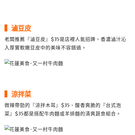
▍滷豆皮
老闆推薦『滷豆皮』$35是店裡人氣招牌，香濃滷汁沁
入厚實軟嫩豆皮中的美味不容錯過。
▍涼拌菜
微辣帶勁的『涼拌木耳』$35、酸香爽脆的『台式泡
菜』$35都是搭配牛肉麵或羊排麵的清爽蔬食組合。