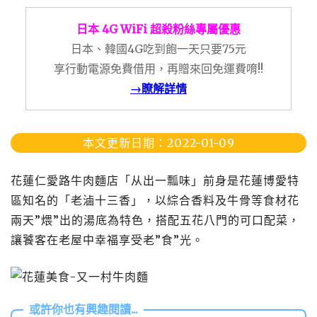
日本 4G WiFi 超殺粉絲專屬優惠
日本、韓國4G吃到飽一天只要75元
享行動電源免費借用，再贈來回免運費唷!!
→瞭解詳情
本文更新日期：2022-01-09
花蓮仁愛路牛肉麵店「从出一瓢味」前身是花蓮博愛特
區知名的「老滷十三香」，以綜合香料及牛骨等食材花
兩天”煨”出的湯底為特色，搭配五花八門的可口配菜，
讓饕客在老屋中幸福享受老”食”光。