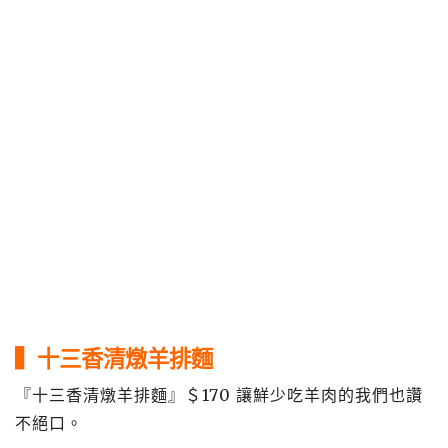
▍十三香清燉羊排麵
『十三香清燉羊排麵』＄170 讓鮮少吃羊肉的我們也讚
不絕口。