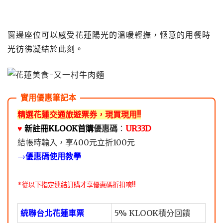
窗邊座位可以感受花蓮陽光的溫暖輕撫，愜意的用餐時
光彷彿凝結於此刻。
精選花蓮交通旅遊票券，現買現用!!
♥️
新註冊KLOOK首購
優惠碼
：
UR33D
結帳時輸入，享400元立折100元
→
優惠碼使用教學
*從以下指定連結訂購才享優惠碼折扣唷!!
統聯台北花蓮車票
5% KLOOK積分回饋