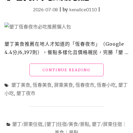
2026-07-08
|
by
kenalice0110
|
墾丁美食推薦在地人才知道的「恆春夜市」（Google
4.4分/6,197則），餐點多樣化且價格親民，完勝「墾 …
"【恆
CONTINUE READING
春
夜
墾丁美食
,
恆春美食
,
屏東美食
,
恆春夜市
,
恆春小吃
,
墾丁
市
小吃
,
墾丁夜市
推
薦】
周
日
限
墾丁/屏東住宿
,
[墾丁]住宿/美食/景點
,
墾丁/屏東住宿｜
定
美食｜景點
必