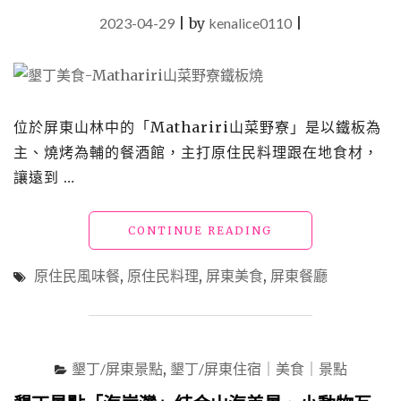
把
麻
2023-04-29
|
by
kenalice0110
|
花
捲
伴
手
禮
位於屏東山林中的「Mathariri山菜野寮」是以鐵板為
帶
主、燒烤為輔的餐酒館，主打原住民料理跟在地食材，
回
家"
讓遠到 …
"屏
CONTINUE READING
東
美
原住民風味餐
,
原住民料理
,
屏東美食
,
屏東餐廳
食
「MATHARIRI
山
菜
野
墾丁/屏東景點
,
墾丁/屏東住宿｜美食｜景點
寮」
有