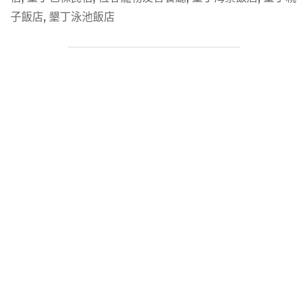
墾
子飯店
,
墾丁泳池飯店
丁
飯
店
與
墾
丁
民
宿
28
間
實
住
好
評
懶
人
包！
海
景、
親