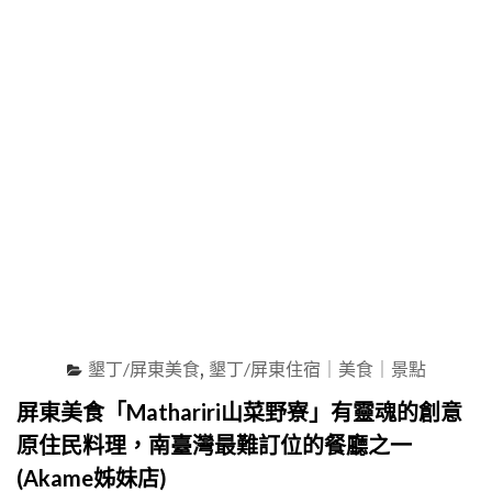
乘
點
遊
盡
艇
收
出
眼
外
底"
海
玩
立
槳
SUP，
大
啖
網
美
雪
花
墾丁/屏東美食
,
墾丁/屏東住宿｜美食｜景點
冰
等
屏東美食「Mathariri山菜野寮」有靈魂的創意
美
原住民料理，南臺灣最難訂位的餐廳之一
食、
再
(Akame姊妹店)