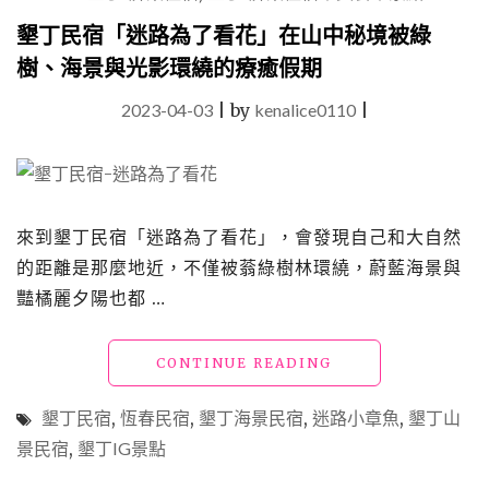
啡
墾丁民宿「迷路為了看花」在山中秘境被綠
廳"
樹、海景與光影環繞的療癒假期
2023-04-03
|
by
kenalice0110
|
來到墾丁民宿「迷路為了看花」，會發現自己和大自然
的距離是那麼地近，不僅被蓊綠樹林環繞，蔚藍海景與
豔橘麗夕陽也都 …
"墾
CONTINUE READING
丁
民
墾丁民宿
,
恆春民宿
,
墾丁海景民宿
,
迷路小章魚
,
墾丁山
宿
景民宿
,
墾丁IG景點
「迷
路