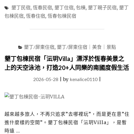
包
墾丁民宿
,
恆春民宿
,
墾丁住宿
,
包棟
,
墾丁親子民宿
,
墾丁
棟
包棟民宿
,
恆春住宿
,
恆春包棟民宿
民
宿
「午
木
民
墾丁/屏東住宿
,
墾丁/屏東住宿｜美食｜景點
宿」
屏
墾丁包棟民宿「沄玥Villa」漂浮於恆春美景之
東
上的天空泳池，打造20+人同樂的南國度假生活
親
子、
2026-05-28
|
by
kenalice0110
|
寵
物
友
善
的
全
越來越多旅人，不再只追求”去哪裡玩”，而是更在意”住
家
進什麼樣的空間”。墾丁包棟民宿「沄玥Villa」，是暫
共
時遠 …
築