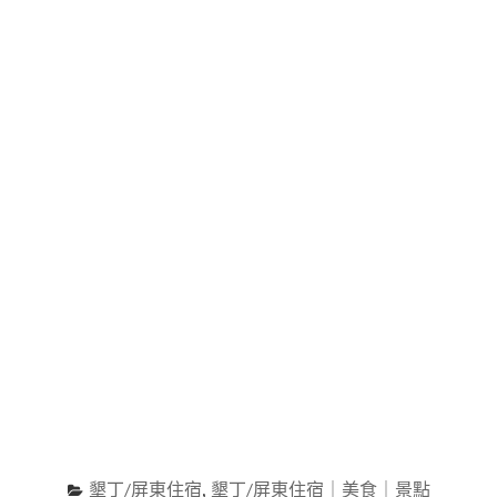
結
一
合
(AKAME
山
姊
海
妹
美
店)"
景、
小
動
物
互
動、
裝
置
藝
術
的
IG
打
卡
景
觀
墾丁/屏東住宿
,
墾丁/屏東住宿｜美食｜景點
咖