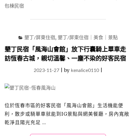
宿
包棟民宿
「覓
謐
包
棟
民
墾丁/屏東住宿
,
墾丁/屏東住宿｜美食｜景點
宿」
泳
墾丁民宿「風海山會館」放下行囊騎上單車走
池
訪恆春古城，親切溫馨、一塵不染的好客民宿
&
烤
2023-11-27
|
by
kenalice0110
|
肉
&KTV&
電
動
麻
將
位於恆春市區的好客民宿「風海山會館」生活機能便
俱
利，散步或騎單車就能到IG景點與網美餐廳，房內寬敞
全，
乾淨且陽光充足 …
遇
見
生