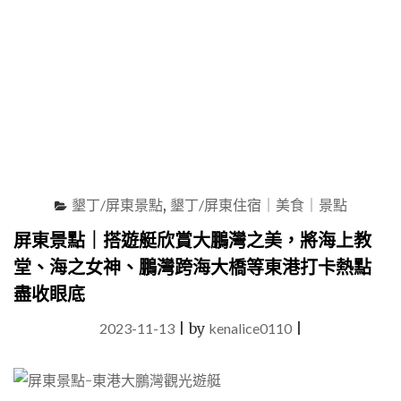
開，
還
有
好
多
不
可
錯
過
的
美
墾丁/屏東景點
,
墾丁/屏東住宿｜美食｜景點
食
與
屏東景點｜搭遊艇欣賞大鵬灣之美，將海上教
伴
堂、海之女神、鵬灣跨海大橋等東港打卡熱點
手
禮，
盡收眼底
搭
配
2023-11-13
|
by
kenalice0110
|
小
琉
球
兩