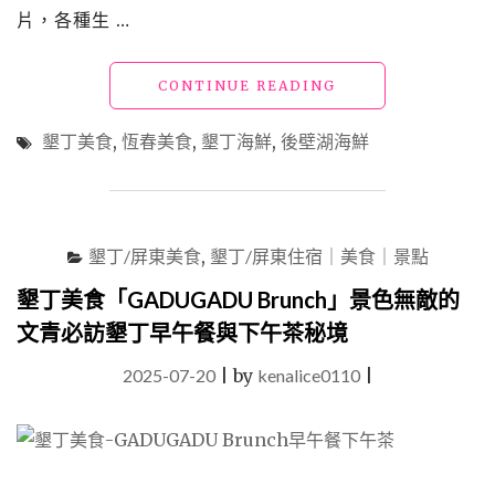
片，各種生 …
"墾
CONTINUE READING
丁
美
墾丁美食
,
恆春美食
,
墾丁海鮮
,
後壁湖海鮮
食
「邱
家
生
魚
墾丁/屏東美食
,
墾丁/屏東住宿｜美食｜景點
片」
評
墾丁美食「GADUGADU Brunch」景色無敵的
價
文青必訪墾丁早午餐與下午茶秘境
破
萬
2025-07-20
|
by
kenalice0110
|
的
後
壁
湖
海