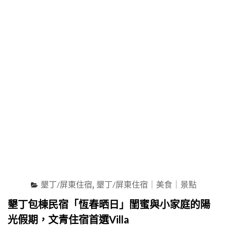
池、
烤
肉、
KTV、
麻
將…
包
棟
四
寶
齊
全
且
交
通
便
利"
墾丁/屏東住宿
,
墾丁/屏東住宿｜美食｜景點
墾丁包棟民宿「恆春晒日」閨蜜與小家庭的陽
光假期，文青住宿首選Villa