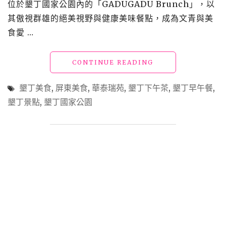
位於墾丁國家公園內的「GADUGADU Brunch」，以
鮮
餐
其傲視群雄的絕美視野與健康美味餐點，成為文青與美
廳
食愛 …
(附
菜
單)"
"墾
CONTINUE READING
丁
美
墾丁美食
,
屏東美食
,
華泰瑞苑
,
墾丁下午茶
,
墾丁早午餐
,
食
墾丁景點
,
墾丁國家公園
「GADUGADU
BRUNCH」
景
色
無
敵
的
文
青
必
訪
墾