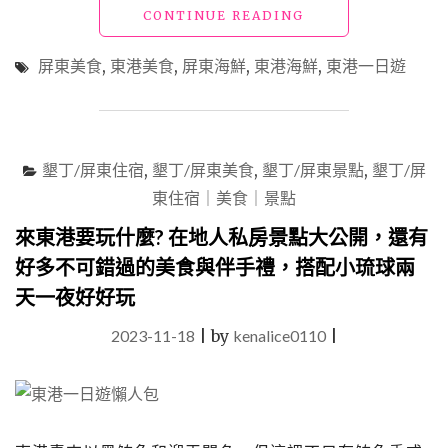
"屏
CONTINUE READING
東
美
屏東美食
,
東港美食
,
屏東海鮮
,
東港海鮮
,
東港一日遊
食
「大
鵬
灣
新
墾丁/屏東住宿
,
墾丁/屏東美食
,
墾丁/屏東景點
,
墾丁/屏
新
東住宿｜美食｜景點
海
鮮」
來東港要玩什麼? 在地人私房景點大公開，還有
四
好多不可錯過的美食與伴手禮，搭配小琉球兩
人
套
天一夜好好玩
餐
豐
2023-11-18
|
by
kenalice0110
|
盛
可
口，
品
嘗