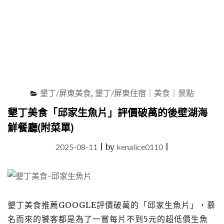
空
泳
池，
打
造
20+人
同
樂
墾丁/屏東美食
,
墾丁/屏東住宿｜美食｜景點
的
南
墾丁美食「邱家生魚片」評價破萬的後壁湖海
國
鮮餐廳(附菜單)
度
假
2025-08-11
|
by
kenalice0110
|
生
活"
墾丁美食推薦GOOGLE評價破萬的「邱家生魚片」，慕
名而來的饕客都是為了一嘗每片不到5元的超低價生魚