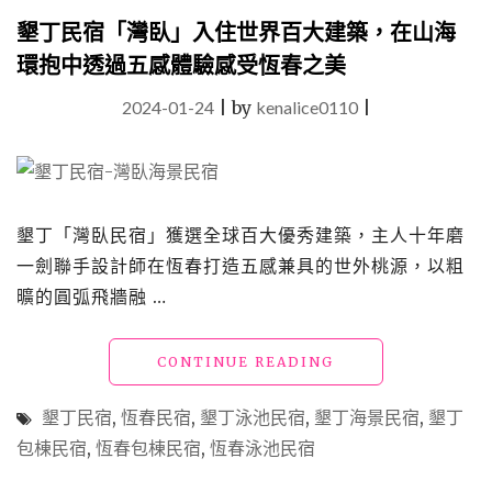
閨
墾丁民宿「灣臥」入住世界百大建築，在山海
蜜
環抱中透過五感體驗感受恆春之美
與
小
2024-01-24
|
by
kenalice0110
|
家
庭
的
陽
光
假
墾丁「灣臥民宿」獲選全球百大優秀建築，主人十年磨
期，
一劍聯手設計師在恆春打造五感兼具的世外桃源，以粗
文
曠的圓弧飛牆融 …
青
住
宿
"墾
CONTINUE READING
首
丁
選
民
VILLA"
墾丁民宿
,
恆春民宿
,
墾丁泳池民宿
,
墾丁海景民宿
,
墾丁
宿
包棟民宿
,
恆春包棟民宿
,
恆春泳池民宿
「灣
臥」