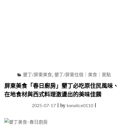
丁
早
午
餐
與
下
午
茶
秘
境"
墾丁/屏東美食
,
墾丁/屏東住宿｜美食｜景點
屏東美食「春日廚房」墾丁必吃原住民風味、
在地食材與西式料理激盪出的美味佳餚
2025-07-17
|
by
kenalice0110
|