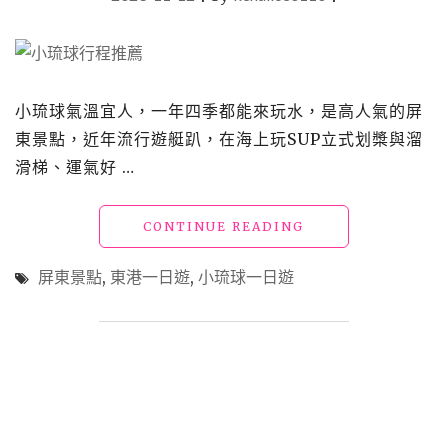
將
海
上
教
堂、
小琉球氣溫宜人，一年四季都能來玩水，是高人氣的屏
海
東景點，近年流行遊艇趴，在海上玩SUP立式划槳與溜
之
女
滑梯、運氣好 …
神、
鵬
"小
CONTINUE READING
灣
琉
跨
球
海
屏東景點
,
東港一日遊
,
小琉球一日遊
一
大
日
橋
遊
等
行
東
程
港
分
打
享，
卡
搭
熱