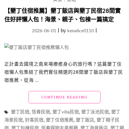
吃
【墾丁住宿推薦】墾丁飯店與墾丁民宿28間實
墾
丁
住好評懶人包！海景、親子、包棟一篇搞定
美
食
2026-06-01
|
by
kenalice0110
|
攻
略，
墾
丁
夜
正計畫去國境之南來場療癒身心的旅行嗎？這篇墾丁住
市
宿懶人包集結了我們實住精選的28間墾丁飯店與墾丁民
小
吃
宿推薦，從海 …
28
家
實
"【墾
CONTINUE READING
吃
丁
精
住
墾丁民宿
,
恆春民宿
,
墾丁villa民宿
,
墾丁泳池民宿
,
墾丁
選"
宿
海景民宿
,
好客民宿
,
墾丁住宿推薦
,
墾丁飯店
,
墾丁親子民
推
宿
,
墾丁包棟民宿
,
恆春寵物友善餐廳
,
墾丁海景飯店
薦】
,
墾丁親