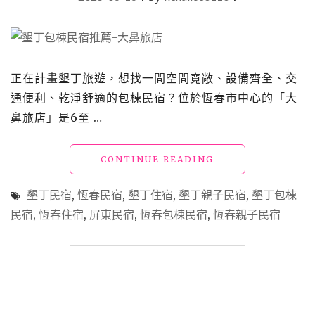
風
味、
在
地
食
正在計畫墾丁旅遊，想找一間空間寬敞、設備齊全、交
材
通便利、乾淨舒適的包棟民宿？位於恆春市中心的「大
與
鼻旅店」是6至 …
西
式
料
"墾
CONTINUE READING
理
丁
激
包
盪
墾丁民宿
,
恆春民宿
,
墾丁住宿
,
墾丁親子民宿
,
墾丁包棟
棟
出
民宿
,
恆春住宿
,
屏東民宿
,
恆春包棟民宿
,
恆春親子民宿
民
的
宿
美
「大
味
鼻
佳
旅
餚"
店」
泳