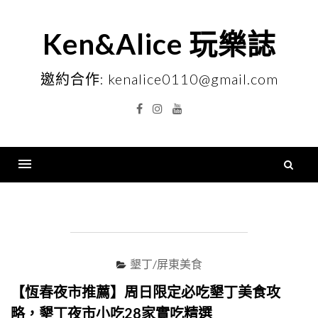
Skip
to
Ken&Alice 玩樂誌
content
邀約合作: kenalice0110@gmail.com
Facebook
Instagram
YouTube
搜
尋
Menu
關
鍵
字
墾丁/屏東美食
【恆春夜市推薦】周日限定必吃墾丁美食攻
略，墾丁夜市小吃28家實吃精選