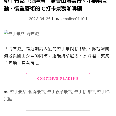
墾丁景點「海崖灣」結合山海美景、小動物互
靈
動、裝置藝術的IG打卡景觀咖啡廳
魂
的
2023-04-25
|
by
kenalice0110
|
創
意
原
住
民
「海崖灣」是近期高人氣的墾丁景觀咖啡廳，擁抱遼闊
料
理，
海景與關山夕照的同時，還能與草尼馬、水豚君、笑笑
南
羊互動，另有可 …
臺
灣
最
"墾
CONTINUE READING
難
丁
訂
景
墾丁景點
,
恆春景點
,
墾丁親子景點
,
墾丁咖啡店
,
墾丁IG
位
點
的
景點
「海
餐
崖
廳
灣」
之