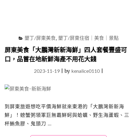
古
城，
親
切
溫
馨、
墾丁/屏東美食
,
墾丁/屏東住宿｜美食｜景點
一
塵
屏東美食「大鵬灣新新海鮮」四人套餐豐盛可
不
口，品嘗在地新鮮海產不用花大錢
染
的
2023-11-19
|
by
kenalice0110
|
好
客
民
宿"
到屏東旅遊想吃平價海鮮就來東港的「大鵬灣新新海
鮮」！螃蟹粥領軍巨無霸鮮蚵與蛤蠣、野生海蘆蝦、三
杯鮪魚膠、鬼頭刀 …