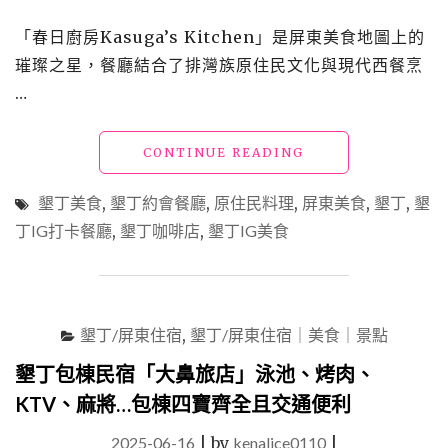
「春日廚房Kasuga’s Kitchen」是屏東美食地圖上的
璀璨之星，餐廳結合了排灣族原住民文化與現代西餐烹
…
"屏
CONTINUE READING
東
美
墾丁美食
,
墾丁約會餐廳
,
原住民料理
,
屏東美食
,
墾丁
,
墾
食
丁IG打卡餐廳
,
墾丁咖啡店
,
墾丁IG美食
「春
日
廚
房」
墾
墾丁/屏東住宿
,
墾丁/屏東住宿｜美食｜景點
丁
必
墾丁包棟民宿「大鼻旅店」泳池、烤肉、
吃
KTV、麻將…包棟四寶齊全且交通便利
原
住
2025-06-16
|
by
kenalice0110
|
民