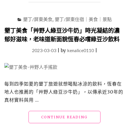
為
了
看
墾丁/屏東美食
,
墾丁/屏東住宿｜美食｜景點
花」
在
墾丁美食「艸野人綠豆沙牛奶」時光凝結的濃
山
郁好滋味，老味道新面貌恆春必嚐綠豆沙飲料
中
秘
2023-03-03
|
by
kenalice0110
|
境
被
綠
樹、
海
景
每到四季如夏的墾丁旅遊就想喝點冰涼的飲料，恆春在
與
地人也推薦的「艸野人綠豆沙牛奶」，以傳承近30年的
光
真材實料與用 …
影
環
繞
"墾
CONTINUE READING
的
丁
療
美