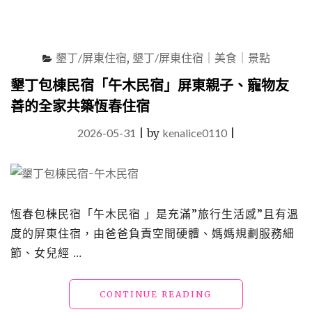
子、
包
棟
一
墾丁/屏東住宿
,
墾丁/屏東住宿｜美食｜景點
篇
搞
墾丁包棟民宿「午木民宿」屏東親子、寵物友
定"
善的全家共築恆春住宿
2026-05-31
|
by
kenalice0110
|
恆春包棟民宿「午木民宿 」是充滿”旅行生活感”且有溫
度的屏東住宿，由爸爸負責空間硬體、媽媽規劃服務細
節、女兒經 …
"墾
CONTINUE READING
丁