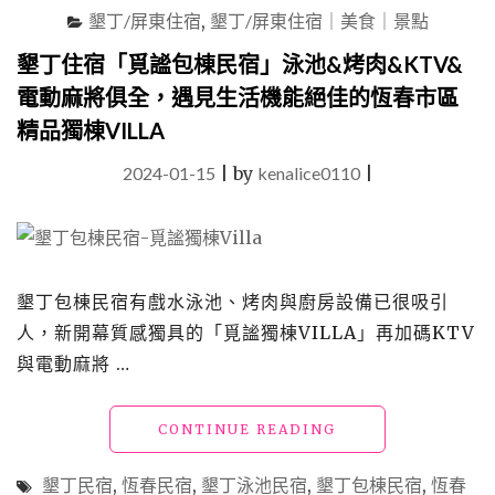
墾丁/屏東住宿
,
墾丁/屏東住宿｜美食｜景點
恆
春
墾丁住宿「覓謐包棟民宿」泳池&烤肉&KTV&
之
電動麻將俱全，遇見生活機能絕佳的恆春市區
美"
精品獨棟VILLA
2024-01-15
|
by
kenalice0110
|
墾丁包棟民宿有戲水泳池、烤肉與廚房設備已很吸引
人，新開幕質感獨具的「覓謐獨棟VILLA」再加碼KTV
與電動麻將 …
"墾
CONTINUE READING
丁
住
墾丁民宿
,
恆春民宿
,
墾丁泳池民宿
,
墾丁包棟民宿
,
恆春