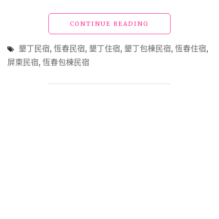
恆
春
"墾
CONTINUE READING
住
丁
宿"
包
墾丁民宿
,
恆春民宿
,
墾丁住宿
,
墾丁包棟民宿
,
恆春住宿
,
棟
屏東民宿
,
恆春包棟民宿
民
宿
「沄
玥
VILLA」
漂
浮
於
恆
春
美
景
之
上
的
天