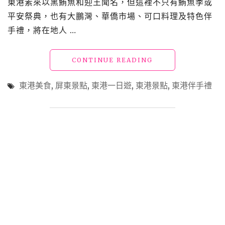
東港素來以黑鮪魚和迎王聞名，但這裡不只有鮪魚季或
在
地
平安祭典，也有大鵬灣、華僑市場、可口料理及特色伴
新
手禮，將在地人 …
鮮
海
產
"來
CONTINUE READING
不
東
用
港
東港美食
,
屏東景點
,
東港一日遊
,
東港景點
,
東港伴手禮
花
要
大
玩
錢"
什
麼?
在
地
人
私
房
景
點
大
公