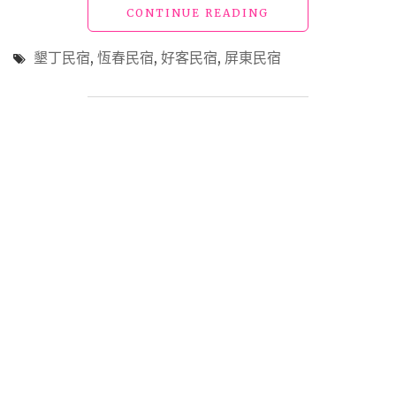
"墾
CONTINUE READING
活
丁
機
民
能
墾丁民宿
,
恆春民宿
,
好客民宿
,
屏東民宿
宿
絕
「風
佳
海
的
山
恆
會
春
館」
市
放
區
下
精
行
品
囊
獨
騎
棟
上
VILLA"
單
車
走
訪
恆
春