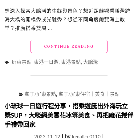
天
想深入探索大鵬灣的生態與景色？想近距離觀看鵬灣跨
一
海大橋的開橋秀或光雕秀？想從不同角度飽覽海上教
夜
好
堂？推薦搭乘雙層 …
好
玩"
"屏
CONTINUE READING
東
景
屏東景點
,
東港一日遊
,
東港景點
,
大鵬灣
點
｜
搭
遊
艇
墾丁/屏東景點
,
墾丁/屏東住宿｜美食｜景點
欣
賞
小琉球一日遊行程分享，搭乘遊艇出外海玩立
大
槳SUP，大啖網美雪花冰等美食、再把麻花捲伴
鵬
手禮帶回家
灣
之
2023-11-12
|
by
kenalice0110
|
美，