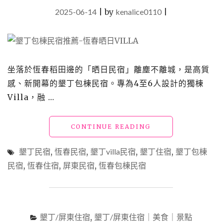
2025-06-14
|
by
kenalice0110
|
坐落於恆春稻田邊的「晒日民宿」離塵不離城，是高質
感、新開幕的墾丁包棟民宿。專為4至6人設計的獨棟
Villa，融 …
"墾
CONTINUE READING
丁
包
墾丁民宿
,
恆春民宿
,
墾丁villa民宿
,
墾丁住宿
,
墾丁包棟
棟
民宿
,
恆春住宿
,
屏東民宿
,
恆春包棟民宿
民
宿
「恆
春
晒
墾丁/屏東住宿
,
墾丁/屏東住宿｜美食｜景點
日」