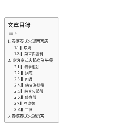
文章目錄
泰滾泰式火鍋南京店
▍環境
▍菜單與醬料
泰滾泰式火鍋商業午餐
▍泰拳蝦餅
▍鍋底
▍肉品
▍綜合海鮮盤
▍綜合火鍋盤
▍蔬食盤
▍豆腐類
▍主食
泰滾泰式火鍋奶茶