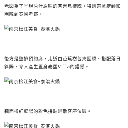
老闆為了呈現原汁原味的普吉島樣貌，特別帶著廚師和
團隊到泰國考察。
後方是整排預約席，走道由芭蕉樹包夾圍繞、搭配落日
斜陽，令人產生置身泰國Villa的錯覺。
牆面橘紅豔陽的彩色拼貼是散客座位區。