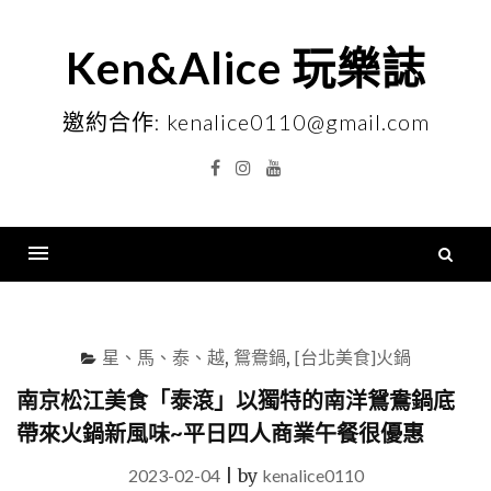
Skip
to
Ken&Alice 玩樂誌
content
邀約合作: kenalice0110@gmail.com
Facebook
Instagram
YouTube
搜
尋
Menu
關
鍵
星、馬、泰、越
,
鴛鴦鍋
,
[台北美食]火鍋
字
南京松江美食「泰滾」以獨特的南洋鴛鴦鍋底
帶來火鍋新風味~平日四人商業午餐很優惠
2023-02-04
|
by
kenalice0110