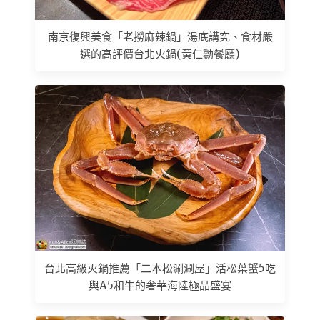
南京復興美食「老撈麻辣鍋」湯底講究、食材嚴
選的高評價台北火鍋(黃仁勳餐廳)
台北高級火鍋推薦「二本松涮涮屋」活松葉蟹5吃
與A5和牛的奢華海陸極品盛宴