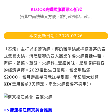
KLOOK高鐵國旅聯票85折起
搭北中南快速又方便，旅行就是說走就走
本文更新日期：2025-02-26
「泰滾」主打以冬蔭功鍋、椰奶雞湯鍋或檸檬香茅的泰
式鴛鴦火鍋，海陸雙饗的四人商業午餐火鍋囊括牛豬、
海鮮、蔬菜、蕈菇、火鍋料…豐盛美味，是想嚐鮮饕客
的經濟選擇。2023推出生日優惠，當桌單點滿
$2000，當月壽星幾歲就送幾隻蝦，年紀越大划算
XD(需用餐前3天預定、商業火鍋套餐不適用)。
=>
捷運松江南京美食推薦