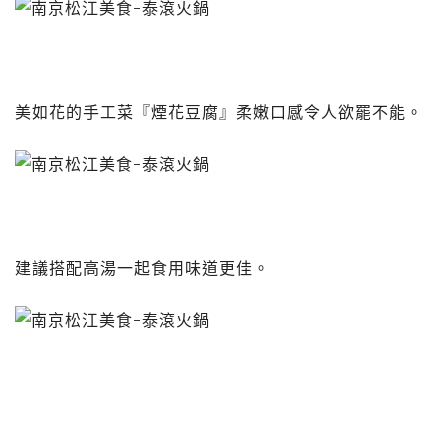
美如花的手工菜『煙花豆腐』柔嫩口感令人欲罷不能。
建議搭配高湯一起食用味道更佳。