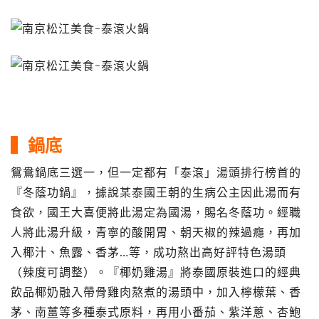
▍鍋底
鴛鴦鍋底三選一，但一定都有「泰滾」湯頭排行榜首的
『冬蔭功鍋』，據說某泰國王朝的生病公主因此湯而有
食欲，國王大喜便將此湯定為國湯，賜名冬蔭功。經職
人將此湯升級，青寧的酸開胃、朝天椒的辣過癮，再加
入椰汁、魚露、香茅…等，成功熬出高好評特色湯頭
（辣度可調整）。『椰奶雞湯』將泰國原裝進口的經典
飲品椰奶融入帶骨雞肉熬煮的湯頭中，加入檸檬葉、香
茅、南薑等多種泰式原料，再用小番茄、紫洋蔥、杏鮑