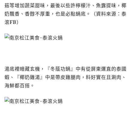
菇等增加蔬菜甜味，最後以些許檸檬汁、魚露提味，椰
奶飄香、香醇不厚重，也是必點鍋底。（資料來源：泰
滾FB）
湯底裡暗藏玄機，『冬蔭功鍋』中有從屏東運直的泰國
蝦、『椰奶雞湯』中是帶皮雞腿肉，料好實在且涮肉、
海鮮都百搭。