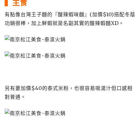
▍主食
有點像台灣王子麵的『酸辣蝦味麵』(加價$10)搭配冬蔭
功鍋很棒，加上鮮蝦就是名副其實的酸辣蝦麵XD。
另有要加價$40的泰式米粉，也很容易吸湯汁但口感相
對普通。