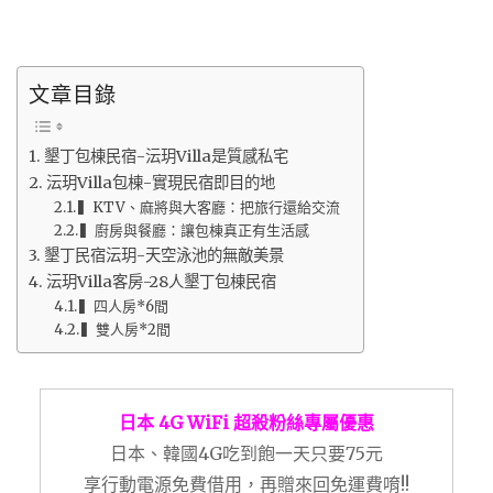
文章目錄
墾丁包棟民宿-沄玥Villa是質感私宅
沄玥Villa包棟-實現民宿即目的地
▍KTV、麻將與大客廳：把旅行還給交流
▍廚房與餐廳：讓包棟真正有生活感
墾丁民宿沄玥-天空泳池的無敵美景
沄玥Villa客房-28人墾丁包棟民宿
▍四人房*6間
▍雙人房*2間
日本 4G WiFi 超殺粉絲專屬優惠
日本、韓國4G吃到飽一天只要75元
享行動電源免費借用，再贈來回免運費唷!!