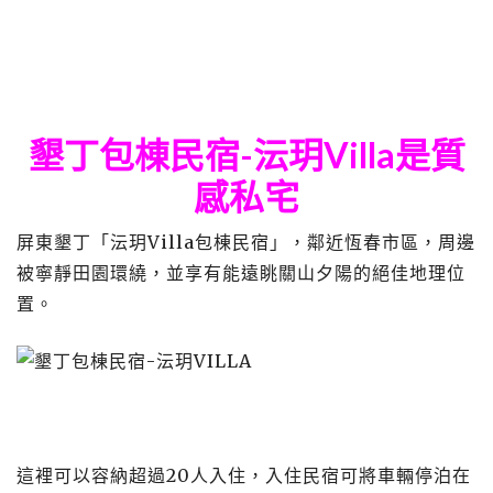
墾丁包棟民宿-沄玥Villa是質
感私宅
屏東墾丁「沄玥Villa包棟民宿」，鄰近恆春市區，周邊
被寧靜田園環繞，並享有能遠眺關山夕陽的絕佳地理位
置。
這裡可以容納超過20人入住，入住民宿可將車輛停泊在