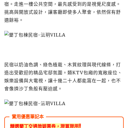
宿。走進一樓公共空間，最先感受到的是視覺尺度感。
挑高與開放式設計，讓客廳即使多人聚會，依然保有舒
適餘裕。
民宿以奶油色調、綠色植栽、木質紋理與現代線條，打
造出受歡迎的精品宅邸氛圍。類KTV包廂的寬敞座位、
娛樂設備與大電視，讓十幾二十人都能窩在一起，也不
會像擠沙丁魚般有壓迫感。
精選墾丁交通旅遊票券，現買現用!!