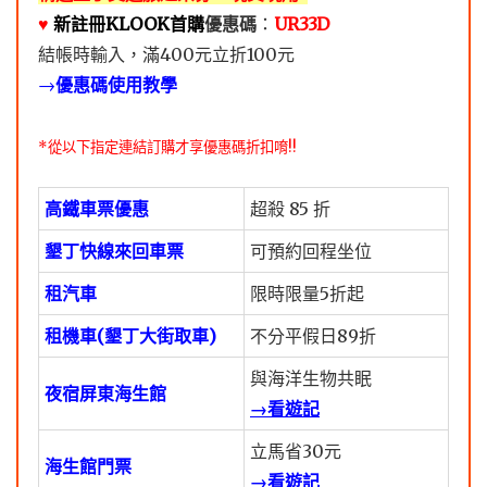
♥️
新註冊KLOOK首購
優惠碼
：
UR33D
結帳時輸入，滿400元立折100元
→
優惠碼使用教學
*從以下指定連結訂購才享優惠碼折扣唷!!
高鐵車票優惠
超殺 85 折
墾丁快線來回車票
可預約回程坐位
租汽車
限時限量5折起
租機車(墾丁大街取車)
不分平假日89折
與海洋生物共眠
夜宿屏東海生館
→看遊記
立馬省30元
海生館門票
→看遊記