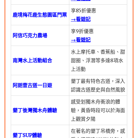
享85折優惠
鹿境梅花鹿生態園區門票
→看遊記
享9折優惠
阿信巧克力農場
→看遊記
水上摩托車、香蕉船、甜
南灣水上活動組合
甜圈、浮潛等多達8項水
上活動
墾丁最有特色古道，深入
阿朗壹古道一日遊
認識古道歷史與自然風貌
感受划獨木舟衝浪的體
墾丁後灣獨木舟體驗
驗，黃昏時段可以於海面
上觀賞夕陽
在著名的墾丁吊橋旁，感
墾丁SUP體驗