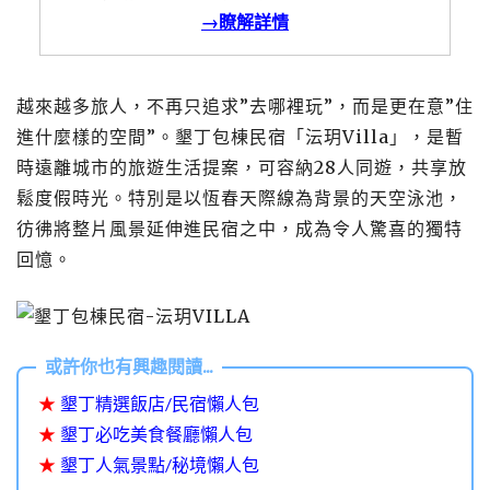
→瞭解詳情
越來越多旅人，不再只追求”去哪裡玩”，而是更在意”住
進什麼樣的空間”。墾丁包棟民宿「沄玥Villa」，是暫
時遠離城市的旅遊生活提案，可容納28人同遊，共享放
鬆度假時光。特別是以恆春天際線為背景的天空泳池，
彷彿將整片風景延伸進民宿之中，成為令人驚喜的獨特
回憶。
★
墾丁精選飯店/民宿懶人包
★
墾丁必吃美食餐廳懶人包
★
墾丁人氣景點/秘境懶人包