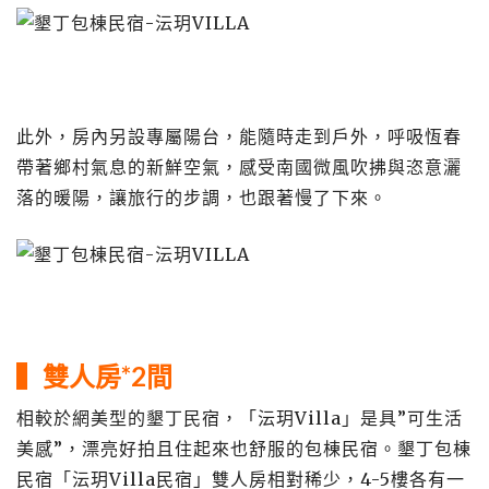
此外，房內另設專屬陽台，能隨時走到戶外，呼吸恆春
帶著鄉村氣息的新鮮空氣，感受南國微風吹拂與恣意灑
落的暖陽，讓旅行的步調，也跟著慢了下來。
▍雙人房*2間
相較於網美型的墾丁民宿，「沄玥Villa」是具”可生活
美感”，漂亮好拍且住起來也舒服的包棟民宿。墾丁包棟
民宿「沄玥Villa民宿」雙人房相對稀少，4-5樓各有一