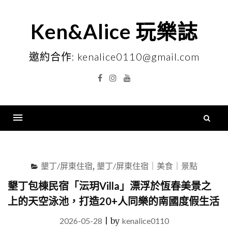
Skip
to
Ken&Alice 玩樂誌
content
邀約合作: kenalice0110@gmail.com
Facebook
Instagram
YouTube
搜
尋
Menu
關
鍵
墾丁/屏東住宿
,
墾丁/屏東住宿｜美食｜景點
字
墾丁包棟民宿「沄玥Villa」漂浮於恆春美景之
上的天空泳池，打造20+人同樂的南國度假生活
2026-05-28
|
by
kenalice0110