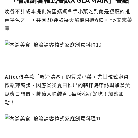
「輪流請客韓式餐飲X GLAMAIR」餐點
晚餐不計成本提供韓國媽媽拿手小菜吃到飽是餐廳的推
薦特色之一，共有20幾款每天隨機供應6種。
=>
文末菜
單
Alice很喜歡「輪流請客」的質感小菜，尤其韓式泡菜
微酸辣爽脆、因應炎炎夏日推出的蒜拌海帶絲與醋溜黃
瓜爽口開胃、蘿蔔入味鹹香…每樣都好好吃！加點加
點！