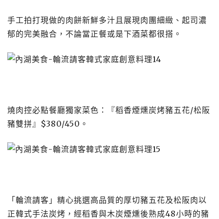
手工拍打現做的肉餅新鮮多汁且展現肉團細緻、起司濃
郁的完美融合，不論當正餐或是下酒菜都很搭。
燒肉控必點餐廳獨家菜色：『稻香煙燻炭烤豬五花/松阪
豬雙拼』$380/450。
「輪流請客」精心挑選高品質的厚切豬五花及松阪肉以
正韓式手法炭烤，經稻香與木炭煙燻後熟成48小時的豬