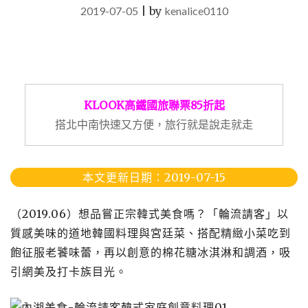
2019-07-05
|
by
kenalice0110
KLOOK高鐵國旅聯票85折起
搭北中南快速又方便，旅行就是說走就走
本文更新日期：2019-07-15
（2019.06）想品嘗正宗韓式美食嗎？「輪流請客」以
質感美味的道地韓國料理與宮廷菜、搭配精緻小菜吃到
飽征服老饕味蕾，再以創意的棉花糖冰淇淋和調酒，吸
引網美及打卡族目光。