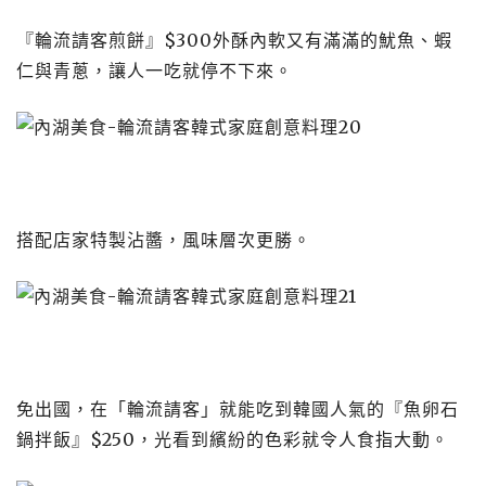
『輪流請客煎餅』$300外酥內軟又有滿滿的魷魚、蝦
仁與青蔥，讓人一吃就停不下來。
搭配店家特製沾醬，風味層次更勝。
免出國，在「輪流請客」就能吃到韓國人氣的『魚卵石
鍋拌飯』$250，光看到繽紛的色彩就令人食指大動。