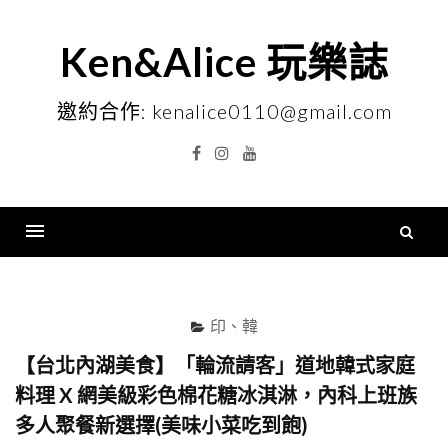
Skip
to
Ken&Alice 玩樂誌
content
邀約合作: kenalice0110@gmail.com
Facebook
Instagram
YouTube
搜
尋
Menu
關
鍵
印、韓
字
【台北內湖美食】「輪流請客」道地韓式家庭
料理 X 網美級彩色棉花糖冰淇淋，內科上班族
多人聚餐新選擇(美味小菜吃到飽)