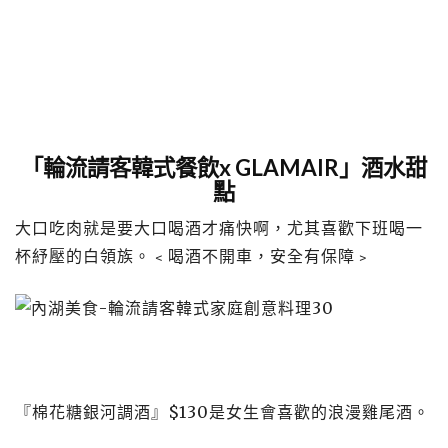
「輪流請客韓式餐飲x GLAMAIR」酒水甜
點
大口吃肉就是要大口喝酒才痛快啊，尤其喜歡下班喝一
杯紓壓的白領族。﹤喝酒不開車，安全有保障﹥
『棉花糖銀河調酒』$130是女生會喜歡的浪漫雞尾酒。