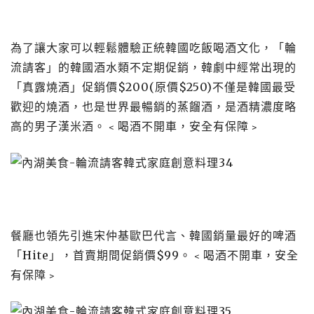
為了讓大家可以輕鬆體驗正統韓國吃飯喝酒文化，
「輪
流請客」的
韓國酒水類不定期促銷，
韓劇中經常出現的
「真露燒酒」促銷價$200(原價$250)不僅是韓國最受
歡迎的燒酒，也是世界最暢銷的蒸餾酒，是酒精濃度略
高的男子漢米酒。
﹤喝酒不開車，安全有保障﹥
餐廳也領先引進
宋仲基歐巴代言、
韓國銷量最好的啤酒
「Hite」，
首賣期間促銷價$99。
﹤喝酒不開車，安全
有保障﹥