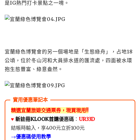
是IG熱門打卡景點之一唷。
宜蘭綠色博覽會的另一個場地是「生態綠舟」，占地18
公頃，位於冬山河和大員排水道的匯流處，四面被水環
抱生態豐富、綠意盎然。
精選宜蘭旅遊交通票券，現買現用!!
♥️
新註冊KLOOK首購
優惠碼
：
UR33D
結帳時輸入，享400元立折100元
→
優惠碼使用教學