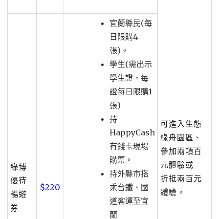
宜蘭縣民(每
日限購4
張)。
學生(需出示
學生證，每
證每日限購1
張)
持
可進入生態
HappyCash
綠舟園區、
有錢卡現場
參加兩項百
購票。
元體驗或
綠博
持外縣市搭
折抵兩百元
優待
$220
乘台鐵、國
體驗。
暢遊
道客運至宜
券
蘭