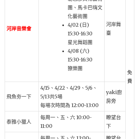
團、馬卡巴嗨文
化藝術團
河岸舞
4/02 (日)
河岸音樂會
臺
15:30-16:30
星光舞蹈團
4/08 (六)
15:30-16:30
獠樂團
免
費
4/15、4/22、4/29、5/6、
yaki廚
飛魚夯一下
5/13共5場
房旁
每場次時間為 12:00-13:00
每周一、五、六 10:00-
瞭望台
泰雅小獵人
11:00
下
每周一、五、六 13:00-
瞭望台