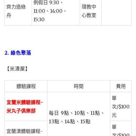
例假日 9:30、
齊力造綠
環教中
11:00、14:00、
舟
心教室
15:30
2. 綠色聚落
【米漬屋】
體驗課程
時間
費用
單
宜蘭米體驗課程-
次/$100
米丸子俱樂部
每日 9點、10點、11點、
元
13點、14點、15點
單
宜蘭漬體驗課程-
次/$100