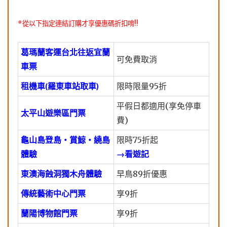
*從以下指定連結訂購才享優惠碼折扣唷!!
葛瑪蘭客運台北往返宜蘭
可免費取消
車票
租機車(羅東車站取車)
限時限量95折
平假日都適用(享免停車
太平山遊樂區門票
費)
龜山島登島・賞鯨・繞島
限時75折起
體驗
→看遊記
東澳海蝕洞獨木舟體驗
早鳥89折優惠
傳統藝術中心門票
享9折
蘭陽博物館門票
享9折