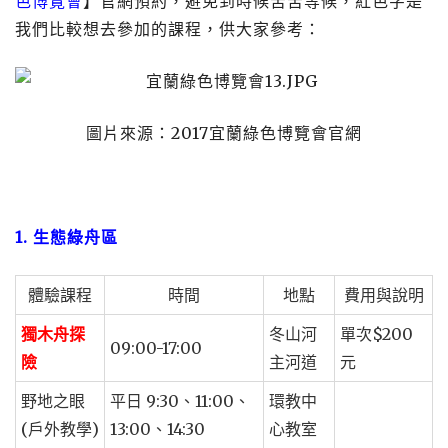
色博覽會
】官網預約，避免到時候苦苦等候，紅色字是
我們比較想去參加的課程，供大家參考：
圖片來源：2017宜蘭綠色博覽會官網
1. 生態綠舟區
體驗課程
時間
地點
費用與說明
獨木舟探
冬山河
單次$200
09:00-17:00
險
主河道
元
野地之眼
平日 9:30、11:00、
環教中
(戶外教學)
13:00、14:30
心教室