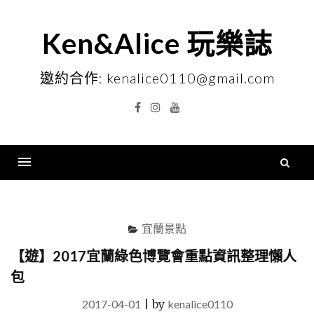
Skip
to
Ken&Alice 玩樂誌
content
邀約合作: kenalice0110@gmail.com
Facebook
Instagram
YouTube
搜
尋
Menu
關
鍵
宜蘭景點
字
【遊】2017宜蘭綠色博覽會重點資訊整理懶人
包
2017-04-01
|
by
kenalice0110