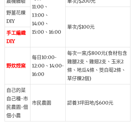
農機體驗
單次/$200元
11:00、
野薑花粿
13:00、
DIY
14:00、
單次/$100元
15:00、16:00
手工編織
DIY
每次一窯/$800元(食材包含
每日10:00-
雞腿2支、雞翅2支、玉米2
野炊焢窯
12:00、14:00-
條、地瓜4條、筊白筍2條、
16:00
草仔粿2個)
自己的菜
自己種-市
市民農園
認養3坪田地/$600元
民農園-佃
佃小農