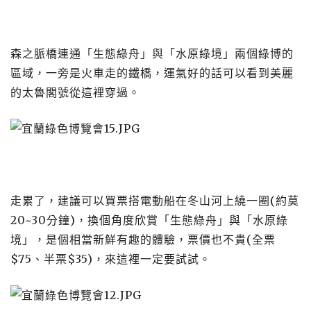
森之脈橋連通「生態綠舟」與「水原綠境」兩個綠博的
區域，一旁是火車走的鐵橋，運氣好的話可以看到美麗
的太魯閣號從這裡穿過。
走累了，建議可以買票搭電動船在冬山河上繞一圈(約莫
20~30分鐘)，換個角度欣賞「生態綠舟」與「水原綠
境」，是個相當新鮮有趣的體驗，票價也不貴(全票
$75、半票$35)，來這裡一定要試試。