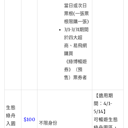
當日或次日
票根(一張票
根限購一張)
3/1-3/31期間
於四大超
商、易飛網
購買
《綠博暢遊
券》（預
售）票券者
【適用期
間：4/1-
生態
5/14】
綠舟
$100
可暢遊生態
不限身份
入園
綠舟園區，