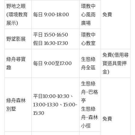
野地之眼
環教中
(環境教育
每日 9:00-18:00
心風雨
免費
展示)
廣場
平日 15:50-16:50
環教中
野望影展
假日 16:30-17:30
心教室
免費(借用尋
綠舟尋寶
生態綠
每日 9:00至17:00
寶道具需押
趣
舟全區
金)
生態綠
舟-巴格
平日10:00-10:30、
綠舟森林
亭
13:00-13:30、15:00-
別墅
生態綠
15:30
舟-森林
免費
小徑