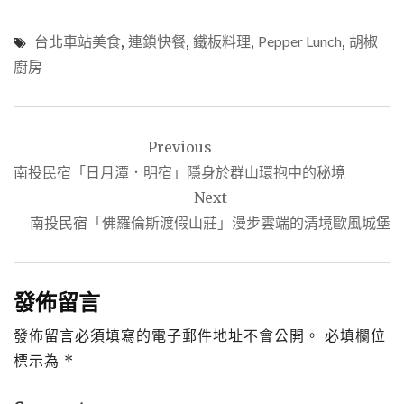
台北車站美食
,
連鎖快餐
,
鐵板料理
,
Pepper Lunch
,
胡椒
廚房
文
Previous
章
南投民宿「日月潭．明宿」隱身於群山環抱中的秘境
導
Next
覽
南投民宿「佛羅倫斯渡假山莊」漫步雲端的清境歐風城堡
發佈留言
發佈留言必須填寫的電子郵件地址不會公開。
必填欄位
標示為
*