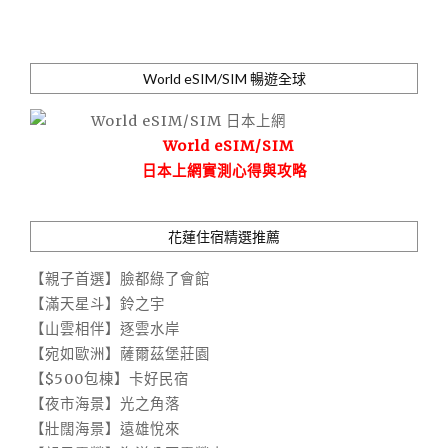
World eSIM/SIM 暢遊全球
World eSIM/SIM
日本上網實測心得與攻略
花蓮住宿精選推薦
【親子首選】臉都綠了會館
【滿天星斗】鈴之宇
【山雲相伴】逐雲水岸
【宛如歐洲】薩爾茲堡莊園
【$500包棟】卡好民宿
【夜市海景】光之角落
【壯闊海景】遠雄悅來