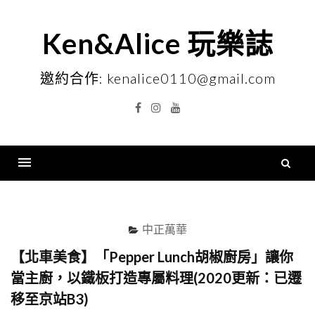
Skip
to
Ken&Alice 玩樂誌
content
邀約合作: kenalice0110@gmail.com
Facebook
Instagram
YouTube
搜
尋
Menu
關
鍵
中正萬華
字
【北車美食】「Pepper Lunch胡椒廚房」讓你
當主廚，以鐵板打造專屬料理(2020更新：已遷
移至京站B3)