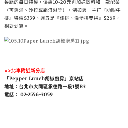
餐廳的每日特餐，優惠10~20元再加送飲料和一款配菜
（可選湯、沙拉或霜淇淋等），例如週一主打『肋眼牛
排』特價$339、週五是『雞排、漢堡排雙拼』$269，
相對划算。
=>北車附近新分店
「Pepper Lunch胡椒廚房」京站店
地址：台北市大同區承德路一段
1
號B3
電話： 02-2556-3059