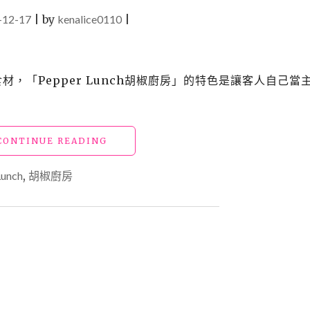
-12-17
|
by
kenalice0110
|
食材，「Pepper Lunch胡椒廚房」的特色是讓客人自己當
"【北
CONTINUE READING
車
美
Lunch
,
胡椒廚房
食】
「PEPPER
LUNCH
胡
椒
廚
房」
讓
你