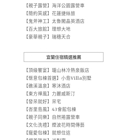
【親子露營】海洋公園露營車
【簡約質感】花蓮捷絲旅
【鬼斧神工】太魯閣晶英酒店
【百大旅館】理想大地
【豪華親子】瑞穗天合
宜蘭住宿精選推薦
【頂級饗宴】瓏山林冷熱泉飯店
【愜意包棟首選】小島Villa別墅
【礁溪溫泉】寒沐酒店
【東方禪風】力麗威斯汀
【發呆就好】呆宅
【峇里島風】43會館包棟
【親子同樂】自然捲露營車
【文化洗禮】煙波花時間傳藝
【寵愛包棟】就想住這