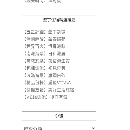
【網美時尚】派對蜜
墾丁住宿精選推薦
【五星評鑑】墾丁凱撒
【清幽靜謐】華泰瑞苑
【世界百大】恆春灣臥
【南灣海景】日和灣居
【寓教於樂】夜宿海生館
【包棟泳池】初見恆美
【浪滿海景】嵐翎白砂
【精品包棟】覓謐VILLA
【慵懶放鬆】美好生活旅宿
【Villa泳池】後面有灣
分類
分