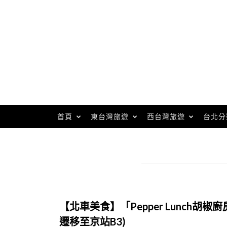
Skip
to
content
首頁
東台灣旅遊
西台灣旅遊
台北分
【北車美食】「Pepper Lunch
遷移至京站B3)