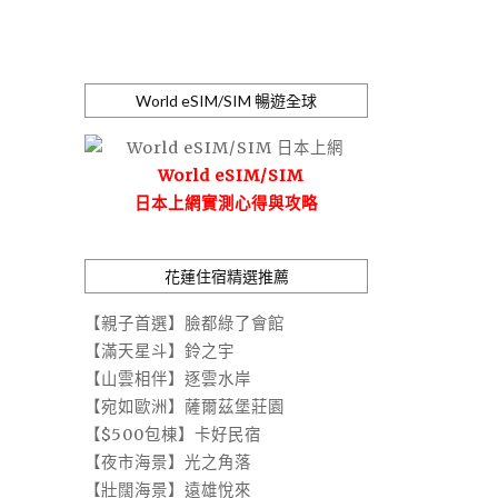
World eSIM/SIM 暢遊全球
World eSIM/SIM
日本上網實測心得與攻略
花蓮住宿精選推薦
【親子首選】臉都綠了會館
【滿天星斗】鈴之宇
【山雲相伴】逐雲水岸
【宛如歐洲】薩爾茲堡莊園
【$500包棟】卡好民宿
【夜市海景】光之角落
【壯闊海景】遠雄悅來