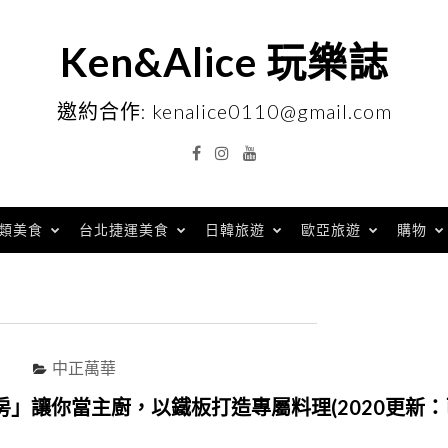
Ken&Alice 玩樂誌
邀約合作: kenalice0110@gmail.com
Facebook
Instagram
YouTube
類美食
台北捷運美食
日韓旅遊
歐亞旅遊
購物
中正萬華
胡椒廚房」讓你當主廚，以鐵板打造專屬料理(2020更新