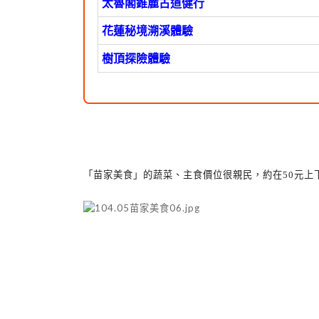
太魯閣錐麓古道健行
花蓮秘境溯溪體驗
樹頂探險體驗
「苗家美食」的蔬菜、主食價位很親民，約在
50
元上