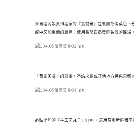
來自老闆娘貴州老家的『鴛鴦鍋』是餐廳招牌菜色，
感中又加重麻的感覺；使用番茄自然發酵製
做的酸湯
「苗家美食」的菜單，不論火鍋或其他地方特色菜都
必點小巧的『手工肉丸子』
$100
，選用當地新鮮
豬肉