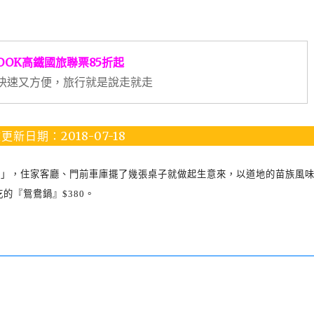
OOK高鐵國旅聯票85折起
快速又方便，旅行就是說走就走
更新日期：2018-07-18
食」，住家客廳、門前車庫擺了幾張桌子就做起生意來，以道地的苗族風
吃的『鴛鴦鍋』
$380
。