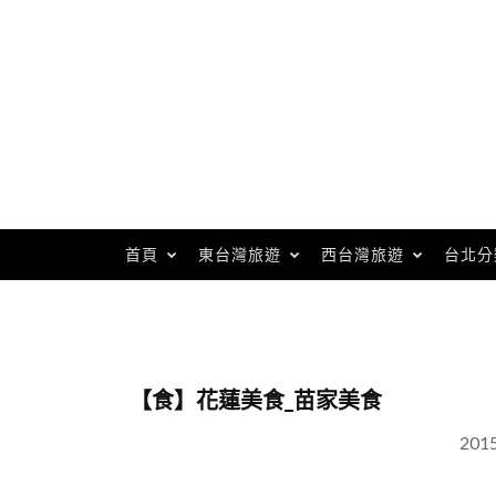
Skip
to
content
首頁
東台灣旅遊
西台灣旅遊
台北分
【食】花蓮美食_苗家美食
201