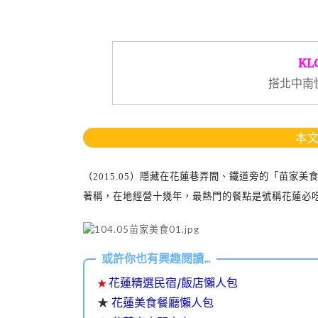
KL
搭北中南
本文
（
2015.05
）隱藏在花蓮巷弄間、鐵道旁的「苗家美
著稱，在地經營十幾年，最熱門的餐點是號稱花蓮必
花蓮精選民宿/飯店懶人包
★
★
花蓮美食餐廳懶人包