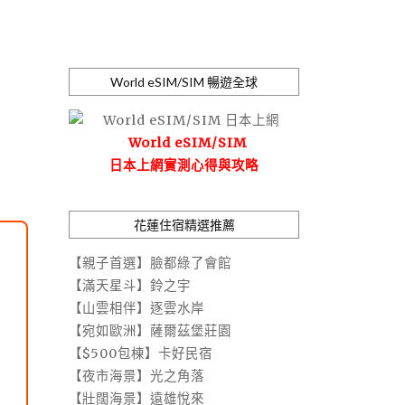
World eSIM/SIM 暢遊全球
World eSIM/SIM
日本上網實測心得與攻略
花蓮住宿精選推薦
【親子首選】臉都綠了會館
【滿天星斗】鈴之宇
【山雲相伴】逐雲水岸
【宛如歐洲】薩爾茲堡莊園
【$500包棟】卡好民宿
【夜市海景】光之角落
【壯闊海景】遠雄悅來