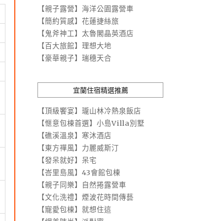
【親子露營】海洋公園露營車
【簡約質感】花蓮捷絲旅
【鬼斧神工】太魯閣晶英酒店
【百大旅館】理想大地
【豪華親子】瑞穗天合
宜蘭住宿精選推薦
【頂級饗宴】瓏山林冷熱泉飯店
【愜意包棟首選】小島Villa別墅
【礁溪溫泉】寒沐酒店
【東方禪風】力麗威斯汀
【發呆就好】呆宅
【峇里島風】43會館包棟
【親子同樂】自然捲露營車
【文化洗禮】煙波花時間傳藝
【寵愛包棟】就想住這