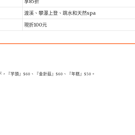
享85折
渡溪、攀瀑上登、跳水和天然spa
現折100元
下，『芋頭』
$60
、『金針菇』
$60
、『年糕』
$50
。