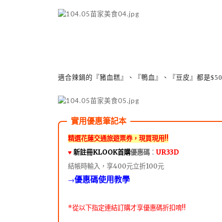
適合辣鍋的『豬血糕』、『鴨血』、『豆皮』都是
$5
精選花蓮交通旅遊票券，現買現用!!
♥️
新註冊KLOOK首購
優惠碼
：
UR33D
結帳時輸入，享400元立折100元
優惠碼使用教學
→
*從以下指定連結訂購才享優惠碼折扣唷!!