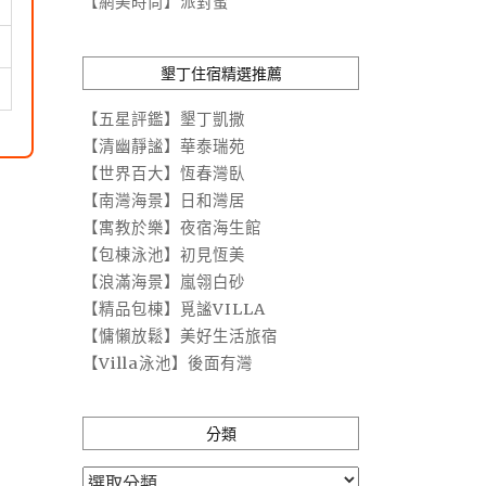
【網美時尚】派對蜜
墾丁住宿精選推薦
【五星評鑑】墾丁凱撒
【清幽靜謐】華泰瑞苑
【世界百大】恆春灣臥
【南灣海景】日和灣居
【寓教於樂】夜宿海生館
【包棟泳池】初見恆美
【浪滿海景】嵐翎白砂
【精品包棟】覓謐VILLA
【慵懶放鬆】美好生活旅宿
【Villa泳池】後面有灣
分類
分