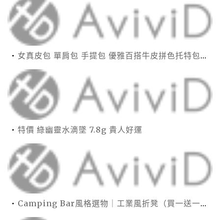
女真皮包 單肩包 手提包 優雅百搭牛皮拼色托特包(6色)【XWL780163】＊艾美時尚(現+預)
特價 綠幽靈水滴墜 7.8g 貴人好運
Camping Bar風格選物｜工業風折凳（買一送一）22cm高小椅