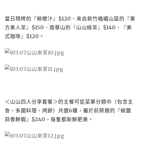
當日現榨的『柳橙汁』
$120
、來自新竹峨嵋山區的『東
方美人茶』
$150
、南華山的『山山綠茶』
$140
、『美
式咖啡』
$120
。
＜山山四人分享套餐＞的主餐可從菜單分類中（包含主
食、多國料理、烤餅）共選
6
種，屬於前蔡類的『椒鹽
蒜香鮮蝦』
$240
，每隻都新鮮肥美。