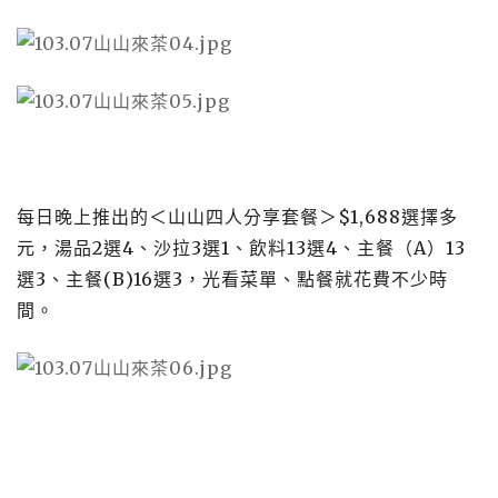
每日晚上推出的＜山山四人分享套餐＞
$1,688
選擇多
元，湯品
2
選
4
、沙拉
3
選
1
、飲料
13
選
4
、主餐（
A
）
13
選
3
、主餐
(B)16
選
3
，光看菜單、點餐就花費不少時
間。