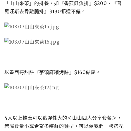
「山山來茶」的排餐，如『香煎鮭魚排』
$200
、『普
羅旺斯去骨雞腿排』
$190
都還不錯。
以墨西哥甜餅『芋頭麻糬烤餅』
$160
結尾。
4人以上推薦可以點彈性大的＜山山四人分享套餐＞，
若屬食量小或希望多嚐鮮的類型，可以像我們一樣搭配