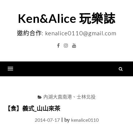
Skip
to
Ken&Alice 玩樂誌
content
邀約合作: kenalice0110@gmail.com
Facebook
Instagram
YouTube
搜
尋
Menu
關
鍵
內湖大直南港、士林北投
字
【食】義式_山山來茶
2014-07-17
|
by
kenalice0110