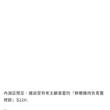
內湖店限定、據說受到老主顧喜愛的『鮮嫩雞肉佐青醬
烤餅』
$220
。