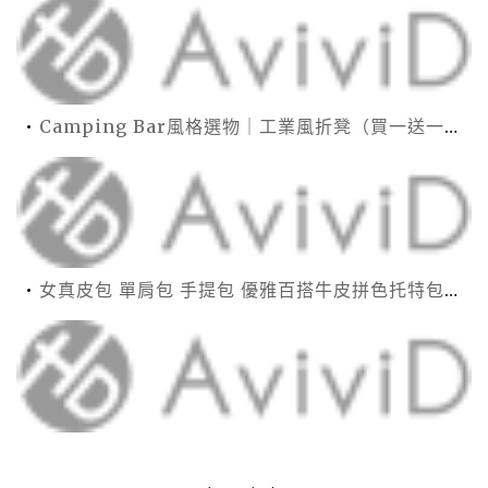
Camping Bar風格選物｜工業風折凳（買一送一）22cm高小椅
女真皮包 單肩包 手提包 優雅百搭牛皮拼色托特包(6色)【XWL780163】＊艾美時尚(現+預)