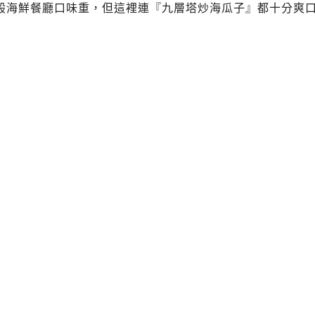
般海鮮餐廳口味重，但這裡連『九層塔炒海瓜子』都十分爽