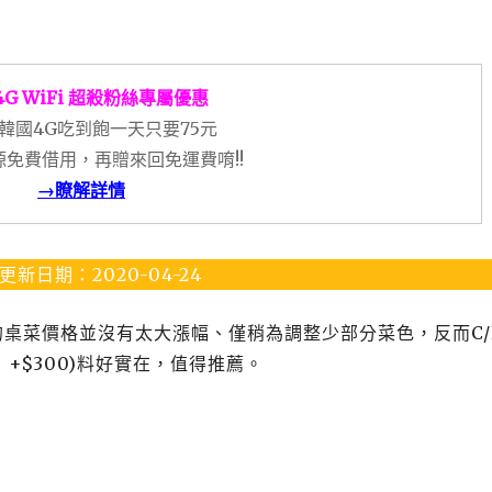
4G WiFi 超殺粉絲專屬優惠
韓國4G吃到飽一天只要75元
免費借用，再贈來回免運費唷!!
→瞭解詳情
更新日期：2020-04-24
的桌菜價格並沒有太大漲幅、僅稍為調整少部分菜色，反而C/
+$300)料好實在，值得推薦。