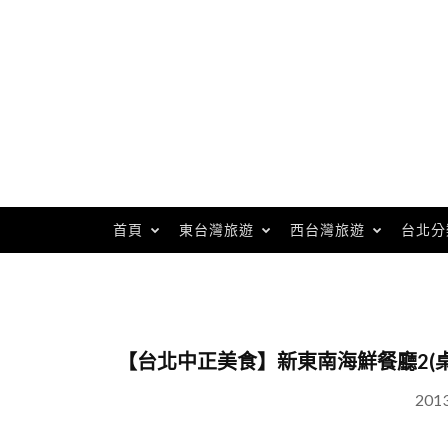
Skip
to
content
首頁
東台灣旅遊
西台灣旅遊
台北分
【台北中正美食】新東南海鮮餐廳2(桌
201