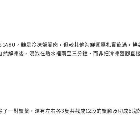
＄
1480
，雖是冷凍蟹腳肉，但較其他海鮮餐廳札實飽滿，鮮
自然解凍後，浸泡在熱水裡兩至三分鐘，而非把冷凍蟹腳直
了一對蟹螯，還有左右各3隻共截成12段的蟹腳及切成6塊