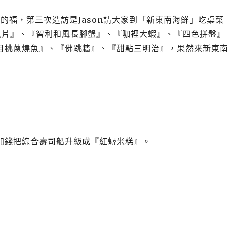
暑假的福，第三次造訪是Jason請大家到「新東南海鮮」吃桌菜
生魚片』、『智利和風長腳蟹』、『咖裡大蝦』、『四色拼盤』
月桃蔥燒魚』、『佛跳牆』、『甜點三明治』，果然來新東
加錢把綜合壽司船升級成『紅蟳米糕』。