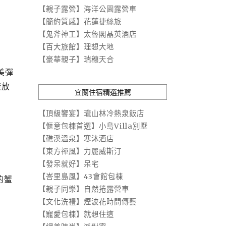
【親子露營】海洋公園露營車
【簡約質感】花蓮捷絲旅
【鬼斧神工】太魯閣晶英酒店
【百大旅館】理想大地
【豪華親子】瑞穗天合
美彈
接放
宜蘭住宿精選推薦
【頂級饗宴】瓏山林冷熱泉飯店
【愜意包棟首選】小島Villa別墅
【礁溪溫泉】寒沐酒店
【東方禪風】力麗威斯汀
【發呆就好】呆宅
【峇里島風】43會館包棟
的蟹
【親子同樂】自然捲露營車
【文化洗禮】煙波花時間傳藝
【寵愛包棟】就想住這