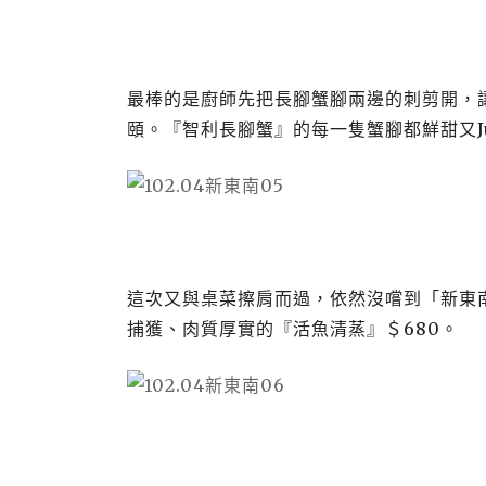
最棒的是廚師先把長腳蟹腳兩邊的刺剪開，
頤。『智利長腳蟹』的每一隻蟹腳都鮮甜又
這次又與桌菜擦肩而過，依然沒嚐到「新東
捕獲、肉質厚實的『活魚清蒸』＄
680
。