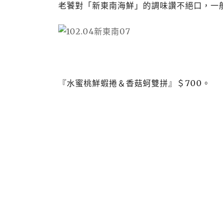
老饕對「新東南海鮮」的調味讚不絕口，一
『水蜜桃鮮蝦捲＆香菇蚵雙拼』＄
700
。