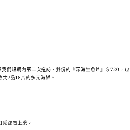
讓我們短期內第二次造訪，雙份的『深海生魚片』＄
720
，包
魚共
7
品
18
片的多元海鮮。
口感都屬上乘。