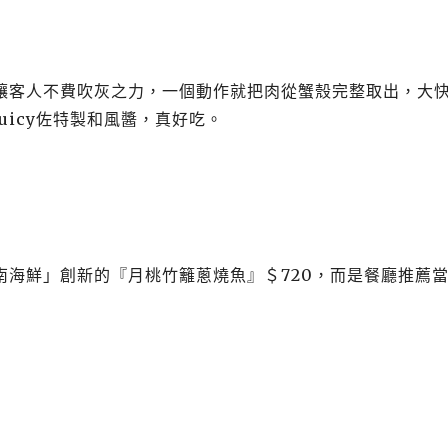
讓客人不費吹灰之力，一個動作就把肉從蟹殼完整取出，大
Juicy
佐特製和風醬，真好吃。
南海鮮」創新的『月桃竹籬蔥燒魚』＄
720
，而是餐廳推薦