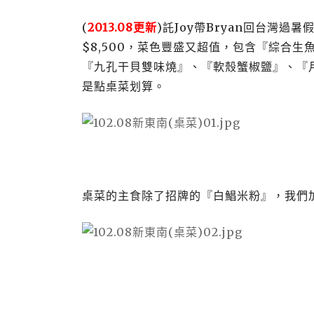
(
2013.08更新
)託Joy帶Bryan回台灣過
$8,500，菜色豐盛又超值，包含『綜合
『九孔干貝雙味燒』、『軟殼蟹椒鹽』、『
是點桌菜划算。
桌菜的主食除了招牌的『白鯧米粉』，我們