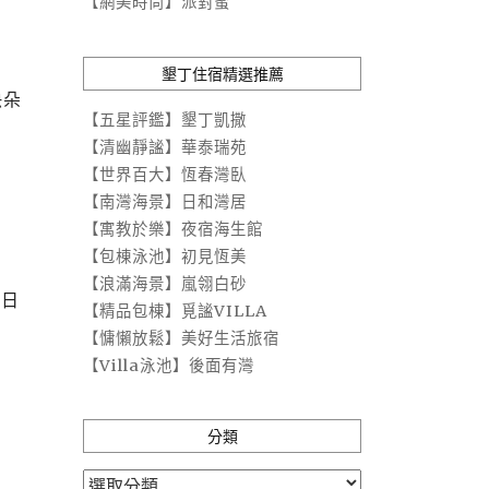
【網美時尚】派對蜜
墾丁住宿精選推薦
快朵
【五星評鑑】墾丁凱撒
【清幽靜謐】華泰瑞苑
【世界百大】恆春灣臥
【南灣海景】日和灣居
【寓教於樂】夜宿海生館
【包棟泳池】初見恆美
【浪滿海景】嵐翎白砂
當日
【精品包棟】覓謐VILLA
【慵懶放鬆】美好生活旅宿
【Villa泳池】後面有灣
分類
分