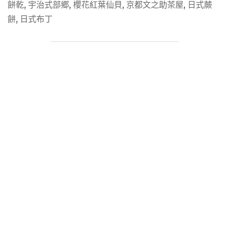
人
餅乾
,
宇治式部郷
,
櫻花紅葉仙貝
,
京都文之助茶屋
悶
,
日式蕨
小
死
餅
,
日式布丁
孩
了!?
都
那
開
就
心，
來
用
「谷
「樂
京
天
嚴
PICKUP」
選
購
京
買
都
再
物
享
產
兌
館」
換
選
禮
購
X
京
買
都
3
抹
送
茶、
1X
甜