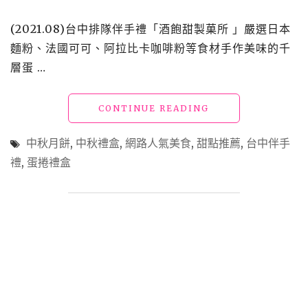
實
(2021.08)台中排隊伴手禮「酒飽甜製菓所 」嚴選日本
在
的
麵粉、法國可可、阿拉比卡咖啡粉等食材手作美味的千
安
層蛋 …
心
滋
味，
"台
CONTINUE READING
網
中
路
伴
中秋月餅
,
中秋禮盒
,
網路人氣美食
,
甜點推薦
,
台中伴手
高
手
評
禮
,
蛋捲禮盒
禮
價、
｜
高
酒
人
飽
氣
甜
的
｜
團
以
購
手
甜
作
點"
千