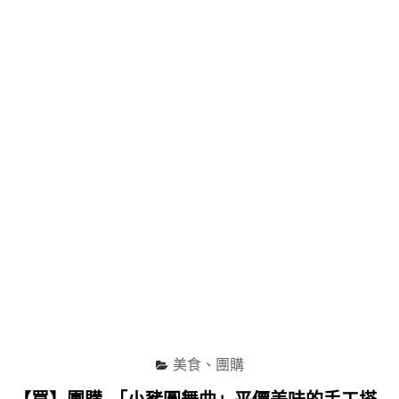
禮
級
盒"
食
材
的
手
工
鹹
派
與
甜
塔"
美食、團購