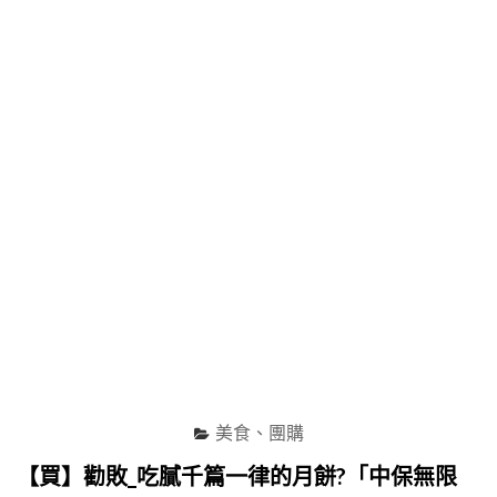
新
鮮
水
果
乾
推
薦，
無
農
藥
殘
留
&
無
化
學
添
加，
美食、團購
健
康
【買】勸敗_吃膩千篇一律的月餅?「中保無限
安