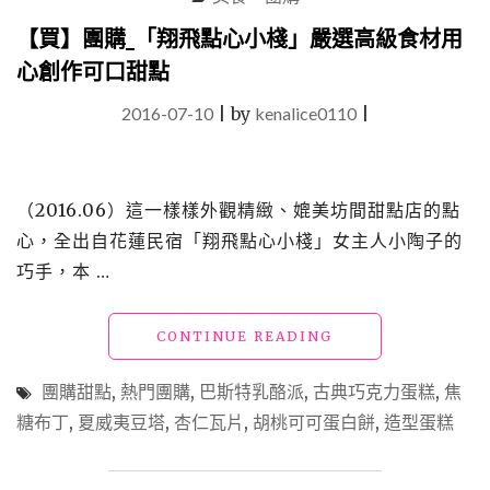
甜
點
【買】團購_「翔飛點心小棧」嚴選高級食材用
（彌
心創作可口甜點
月
禮）"
2016-07-10
|
by
kenalice0110
|
（2016.06）這一樣樣外觀精緻、媲美坊間甜點店的點
心，全出自花蓮民宿「翔飛點心小棧」女主人小陶子的
巧手，本 …
"【買】
CONTINUE READING
團
購
團購甜點
,
熱門團購
,
巴斯特乳酪派
,
古典巧克力蛋糕
,
焦
_「翔
糖布丁
,
夏威夷豆塔
,
杏仁瓦片
,
胡桃可可蛋白餅
,
造型蛋糕
飛
點
心