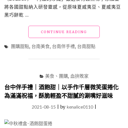
將各國甜點納入研發靈感，從原味夏威夷豆、夏威夷豆
黑巧餅乾 …
"台
CONTINUE READING
南
伴
團購甜點
,
台南美食
,
台南伴手禮
,
台南甜點
手
禮
「阿
嬤
的
美食、團購
,
血拚敗家
珍
藏」
台中伴手禮｜酒飽甜｜以手作千層微笑蛋捲化
每
為滿滿祝福，酥脆輕盈不甜膩的涮嘴好滋味
一
口
2021-08-15
|
by
kenalice0110
|
都
是
純
粹