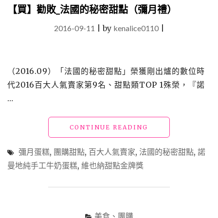
【買】勸敗_法國的秘密甜點（彌月禮）
2016-09-11
|
by
kenalice0110
|
（2016.09）「法國的秘密甜點」榮獲剛出爐的數位時
代2016百大人氣賣家第9名、甜點類TOP 1殊榮，『諾
…
"【買】
CONTINUE READING
勸
敗
彌月蛋糕
,
團購甜點
,
百大人氣賣家
,
法國的秘密甜點
,
諾
_
曼地純手工牛奶蛋糕
,
維也納甜點金牌獎
法
國
的
秘
密
美食、團購