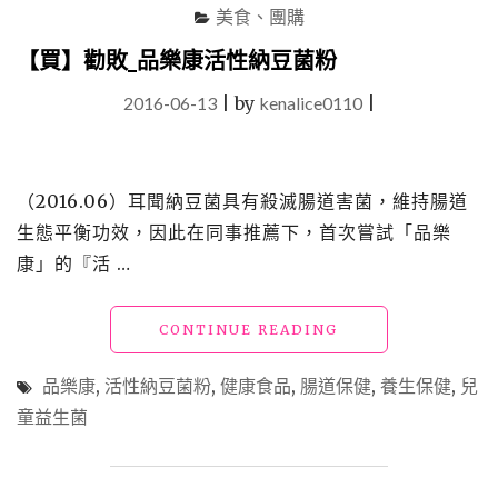
場
美食、團購
行
（買
【買】勸敗_品樂康活性納豆菌粉
地
2016-06-13
|
by
kenalice0110
瓜，
|
做
愛
心、
吃
（2016.06）耳聞納豆菌具有殺滅腸道害菌，維持腸道
健
生態平衡功效，因此在同事推薦下，首次嘗試「品樂
康）"
康」的『活 …
"【買】
CONTINUE READING
勸
敗
品樂康
,
活性納豆菌粉
,
健康食品
,
腸道保健
,
養生保健
,
兒
_
童益生菌
品
樂
康
活