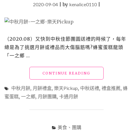
2020-09-04
|
by
kenalice0110
|
滋
味"
（2020.08）又快到中秋佳節團圓送禮的時候了，每年
總是為了挑選月餅或禮品而大傷腦筋嗎?蜂蜜蛋糕龍頭
「一之鄉 …
"【網
CONTINUE READING
購
優
中秋月餅
,
月餅禮盒
,
樂天Pickup
,
中秋送禮
,
禮盒推薦
,
蜂
惠
蜜蛋糕
,
一之鄉
,
月餅團購
,
卡通月餅
分
享】
「一
之
鄉」
美食、團購
中