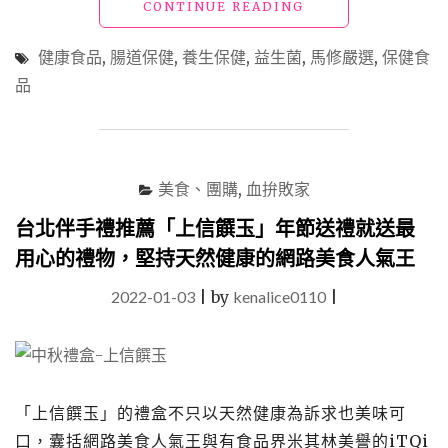
"益
CONTINUE READING
生
菌
健康食品
,
腸道保健
,
養生保健
,
益生菌
,
馬修嚴選
,
保健食
心
品
得
分
享
「馬
修
美食、團購
,
血拚敗家
嚴
選」
台北伴手禮推薦「上信饌玉」年節送禮就送最
喝
用心的禮物，堅持天然健康的網路美食人氣王
鮮
奶
2022-01-03
|
by
kenalice0110
|
長
大
的
益
生
菌
「上信饌玉」的禮盒不只以天然健康為訴求也美味可
讓
口，囊括網路美食人氣王與有食品界米其林美譽的iTQi
你