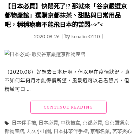
秋
【日本必買】快悶死了!? 那就來「谷京嚴選京
月
都物產館」選購京都抹茶、甜點與日常用品
餅
糕
吧，稍稍療癒不能飛日本的苦悶~>”<
點
百
2020-08-26
|
by
kenalice0110
|
寶
盒、
超
卡
哇
（2020.08）好想去日本玩啊，但以現在疫情狀況，真
伊
LINE
不知何年何月才能得償所望，風景還可以看看照片，但
禮
精緻可口 …
盒，
送
禮
"【日
CONTINUE READING
有
本
誠
必
日本伴手禮
,
日本必買
,
中秋禮盒
,
京都必買
,
谷京嚴選京
意
買】
都物產館
,
丸久小山園
,
日本抹茶伴手禮
,
京都名菓
,
茗茶夾心
大
快