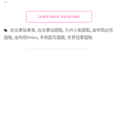
有，
…
從
此
"【北
CONTINUE READING
不
車
怕
美
餐
台北車站美食
,
台北車站甜點
,
九州人氣甜點
,
由布院必吃
食】
券
甜點
,
由布院Milch
,
半熟起司蛋糕
,
世界冠軍甜點
由
放
布
到
院
過
必
期
吃
啦
「MILCH」
~"
半
熟
起
司
蛋
糕
~
榮
獲