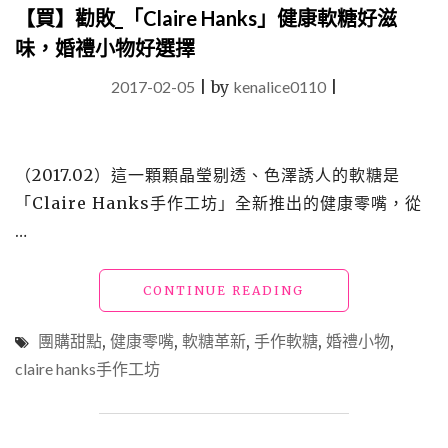
價
【買】勸敗_「Claire Hanks」健康軟糖好滋
美
味，婚禮小物好選擇
味
的
2017-02-05
|
by
kenalice0110
|
手
工
塔
（彌
（2017.02）這一顆顆晶瑩剔透、色澤誘人的軟糖是
月
「Claire Hanks手作工坊」全新推出的健康零嘴，從
蛋
糕）"
…
"【買】
CONTINUE READING
勸
敗
團購甜點
,
健康零嘴
,
軟糖革新
,
手作軟糖
,
婚禮小物
,
_「CLAIRE
claire hanks手作工坊
HANKS」
健
康
軟