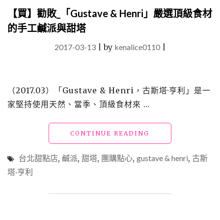
的
【買】勸敗_「Gustave & Henri」嚴選頂級食材
月
的手工鹹派與甜塔
餅?
「中
2017-03-13
|
by
kenalice0110
|
保
無
限
家」
（2017.03）「Gustave & Henri，古斯塔·亨利」是一
推
出
家堅持使用天然、當季、頂級食材來 …
創
新
的
"【買】
CONTINUE READING
桃
勸
山
敗
台北甜點店
,
鹹派
,
甜塔
,
團購點心
,
gustave & henri
,
古斯
皮
_「GUSTAVE
塔·亨利
月
&
餅
HENRI」
和
嚴
洋
選
風
頂