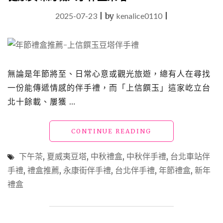
2025-07-23
|
by
kenalice0110
|
無論是年節將至、日常心意或觀光旅遊，總有人在尋找
一份能傳遞情感的伴手禮，而「上信饌玉」這家屹立台
北十餘載、屢獲 …
"年
CONTINUE READING
節
禮
下午茶
,
夏威夷豆塔
,
中秋禮盒
,
中秋伴手禮
,
台北車站伴
盒
手禮
,
禮盒推薦
,
永康街伴手禮
,
台北伴手禮
,
年節禮盒
,
新年
推
禮盒
薦
「上
信
饌