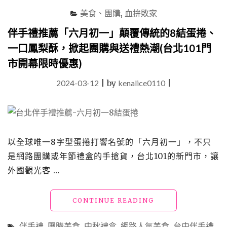
玉」
美食、團購
,
血拚敗家
台
北
伴手禮推薦「六月初一」顛覆傳統的8結蛋捲、
伴
手
一口鳳梨酥，掀起團購與送禮熱潮(台北101門
禮
市開幕限時優惠)
經
典，
2024-03-12
|
by
kenalice0110
|
健
康
美
味
的
職
以全球唯一8字型蛋捲打響名號的「六月初一」，不只
人
是網路團購或年節禮盒的手搶貨，台北101的新門市，讓
手
外國觀光客 …
作
堅
果
"伴
CONTINUE READING
塔"
手
禮
伴手禮
,
團購美食
,
中秋禮盒
,
網路人氣美食
,
台中伴手禮
,