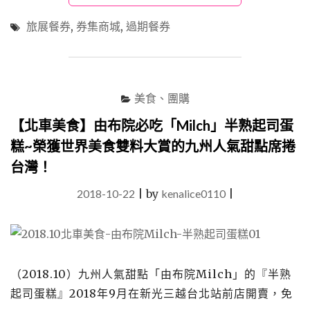
期
餐
旅展餐券
,
券集商城
,
過期餐券
券
竟
可
以
舊
美食、團購
換
新?
【北車美食】由布院必吃「Milch」半熟起司蛋
「券
糕~榮獲世界美食雙料大賞的九州人氣甜點席捲
集
台灣！
商
城」
2018-10-22
|
by
kenalice0110
|
吃
喝
玩
樂
票
券
（2018.10）九州人氣甜點「由布院Milch」的『半熟
統
起司蛋糕』2018年9月在新光三越台北站前店開賣，免
統