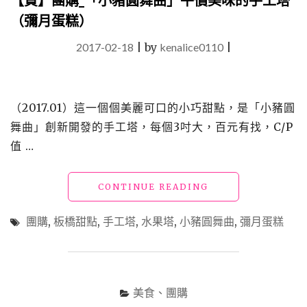
【買】團購_「小豬圓舞曲」平價美味的手工塔
（彌月蛋糕）
2017-02-18
|
by
kenalice0110
|
（2017.01）這一個個美麗可口的小巧甜點，是「小豬圓
舞曲」創新開發的手工塔，每個3吋大，百元有找，C/P
值 …
"【買】
CONTINUE READING
團
購
團購
,
板橋甜點
,
手工塔
,
水果塔
,
小豬圓舞曲
,
彌月蛋糕
_「小
豬
圓
舞
曲」
美食、團購
平