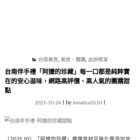
用
的
心
天
的
然
禮
防
物，
護
堅
新
持
選
天
擇"
然
台南美食
,
美食、團購
,
血拚敗家
健
康
台南伴手禮「阿嬤的珍藏」每一口都是純粹實
的
在的安心滋味，網路高評價、高人氣的團購甜
網
路
點
美
食
2021-10-24
|
by
kenalice0110
|
人
氣
王"
（2021.10）「阿嬤的珍藏」嚴選食材且無化學添加並