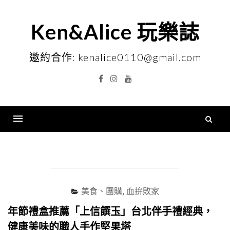
Skip
to
Ken&Alice 玩樂誌
content
邀約合作: kenalice0110@gmail.com
Facebook
Instagram
YouTube
搜
尋
Menu
關
鍵
字
美食、團購
,
血拚敗家
年節禮盒推薦「上信饌玉」台北伴手禮經典，
健康美味的職人手作堅果塔