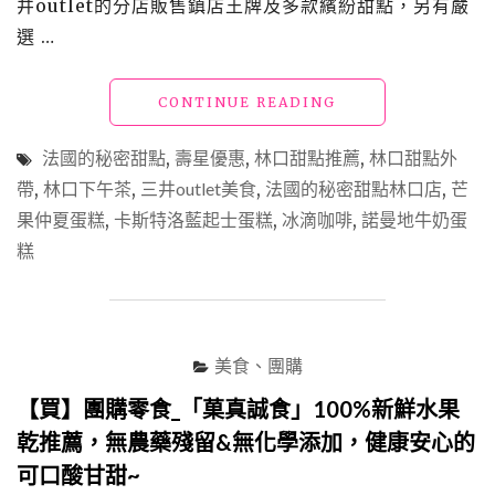
井outlet的分店販售鎮店王牌及多款繽紛甜點，另有嚴
選 …
"【買】
CONTINUE READING
林
口
法國的秘密甜點
,
壽星優惠
,
林口甜點推薦
,
林口甜點外
甜
帶
,
林口下午茶
,
三井outlet美食
,
法國的秘密甜點林口店
,
芒
點
果仲夏蛋糕
,
卡斯特洛藍起士蛋糕
,
冰滴咖啡
推
,
諾曼地牛奶蛋
薦
糕
_「法
國
的
秘
密
美食、團購
甜
點」
【買】團購零食_「菓真誠食」100%新鮮水果
頂
乾推薦，無農藥殘留&無化學添加，健康安心的
級
可口酸甘甜~
食