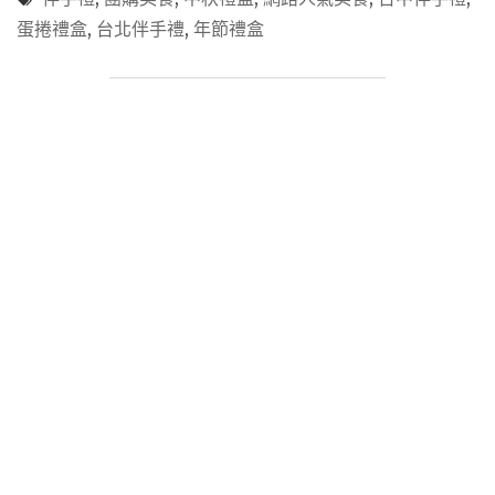
推
蛋捲禮盒
,
台北伴手禮
,
年節禮盒
薦
「六
月
初
一」
顛
覆
傳
統
的
8
結
蛋
捲、
一
口
鳳
梨
酥，
掀