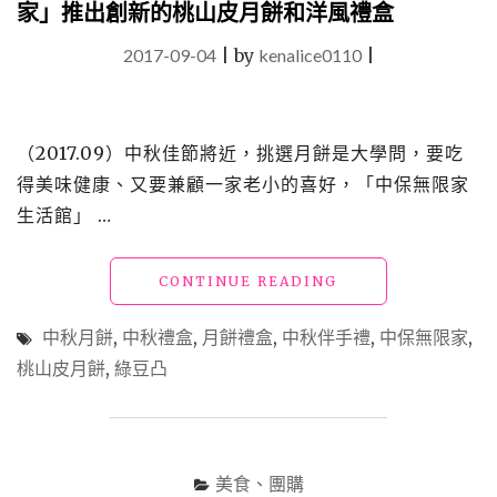
家」推出創新的桃山皮月餅和洋風禮盒
心
的
2017-09-04
|
by
kenalice0110
|
可
口
酸
甘
甜
（2017.09）中秋佳節將近，挑選月餅是大學問，要吃
~"
得美味健康、又要兼顧一家老小的喜好，「中保無限家
生活館」 …
"【買】
CONTINUE READING
勸
敗
中秋月餅
,
中秋禮盒
,
月餅禮盒
,
中秋伴手禮
,
中保無限家
,
_
桃山皮月餅
,
綠豆凸
吃
膩
千
篇
一
美食、團購
律