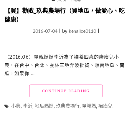
【買】勸敗_玖典農場行（買地瓜，做愛心、吃
健康）
2016-07-04
|
by
kenalice0110
|
（2016.06）單親媽媽李沂為了撫養四歲的癱瘓兒小
典，在台中、台北、雲林三地奔波批貨、販賣地瓜、南
瓜，如果你 …
"【買】
CONTINUE READING
勸
敗
小典
,
李沂
,
地瓜媽媽
,
玖典農場行
,
單親媽
,
癱瘓兒
_
玖
典
農