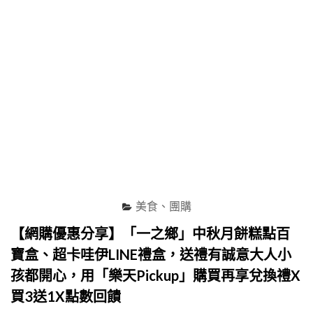
層
微
笑
蛋
捲
化
為
滿
滿
祝
福，
酥
脆
輕
美食、團購
盈
不
【網購優惠分享】「一之鄉」中秋月餅糕點百
甜
寶盒、超卡哇伊LINE禮盒，送禮有誠意大人小
膩
的
孩都開心，用「樂天Pickup」購買再享兌換禮X
涮
買3送1X點數回饋
嘴
好