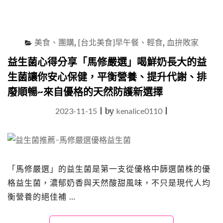
起
團
購
與
美食、團購
,
[台北美食]早午餐、輕食
,
血拚敗家
送
禮
益生菌心得分享「馬修嚴選」喝鮮奶長大的益
熱
生菌讓你安心保健，平衡營養、提升代謝、排
潮
(台
廢順暢~來自優格的天然防護新選擇
北
101
2023-11-15
|
by
kenalice0110
|
門
市
開
幕
限
「馬修嚴選」的益生菌是第一支從優格中篩選菌株的優
時
優
格益生菌，濃郁奶香與天然酸甜風味，不只是現代人均
惠)"
衡營養的絕佳補 …