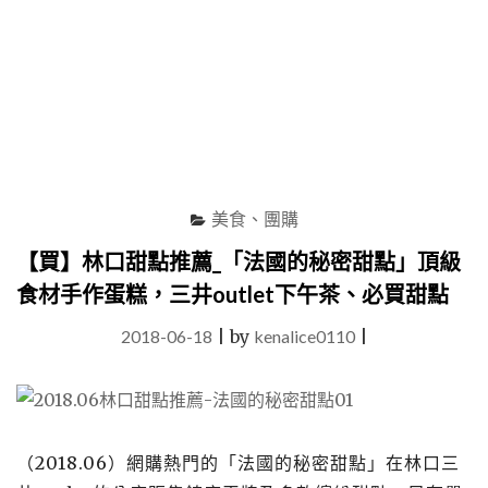
世
界
美
食
雙
料
大
賞
的
美食、團購
九
州
【買】林口甜點推薦_「法國的秘密甜點」頂級
人
食材手作蛋糕，三井outlet下午茶、必買甜點
氣
甜
2018-06-18
|
by
kenalice0110
|
點
席
捲
台
灣！"
（2018.06）網購熱門的「法國的秘密甜點」在林口三