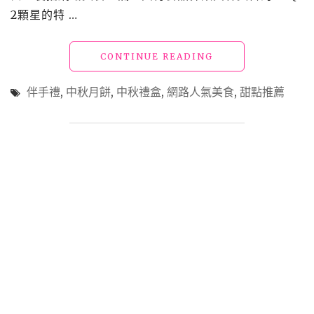
2顆星的特 …
安
心
保
"台
CONTINUE READING
健，
北
平
伴
衡
伴手禮
,
中秋月餅
,
中秋禮盒
,
網路人氣美食
,
甜點推薦
手
營
禮
養、
推
提
薦
升
「上
代
信
謝、
饌
排
玉」
廢
年
順
節
暢
送
~
禮
來
就
自
送
優
最
格