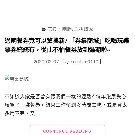
點
點
數
與
回
日
饋"
常
美食、團購
,
血拚敗家
用
品
過期餐券竟可以舊換新? 「券集商城」吃喝玩樂
吧，
票券統統有，從此不怕餐券放到過期啦~
稍
稍
2020-02-07
|
by
kenalice0110
|
療
癒
不
能
飛
日
不知道大家是否曾有跟我們一樣的經驗? 每年旅展失心
本
瘋買了一堆餐券，結果工作忙到沒時間去吃，或是買太
的
多用不完，又 …
苦
悶
~>”
"過
CONTINUE READING
<"