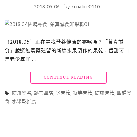
材
2018-05-06
|
by
kenalice0110
|
手
作
蛋
糕，
三
井
（2018.05）正在尋找營養健康的零嘴嗎？「菓真誠
OUTLET
食」嚴選無農藥殘留的新鮮水果製作的果乾，香甜可口
下
午
是老少咸宜 …
茶、
必
"【買】
CONTINUE READING
買
團
甜
購
點"
健康零嘴
,
熱門團購
,
水果乾
,
新鮮果乾
,
健康果乾
,
團購零
零
食
,
水果乾推薦
食
_「菓
真
誠
食」
100%