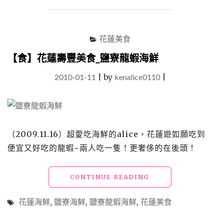
豐
美
食
_055
花蓮美食
龍
蝦
【食】花蓮壽豐美食_鹽寮龍蝦海鮮
海
2010-01-11
|
by
kenalice0110
鮮"
|
（2009.11.16）超愛吃海鮮的alice，花蓮遊如願吃到
便宜又好吃的龍蝦~兩人吃一隻！更奢侈的在後頭！
"【食】
CONTINUE READING
花
蓮
花蓮海鮮
,
鹽寮海鮮
,
鹽寮龍蝦海鮮
,
花蓮美食
壽
豐