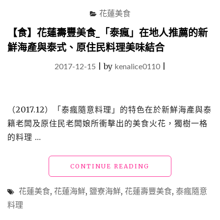
花蓮美食
【食】花蓮壽豐美食_「泰瘋」在地人推薦的新
鮮海產與泰式、原住民料理美味結合
2017-12-15
|
by
kenalice0110
|
（2017.12）「泰瘋隨意料理」的特色在於新鮮海產與泰
籍老闆及原住民老闆娘所衝擊出的美食火花，獨樹一格
的料理 …
"【食】
CONTINUE READING
花
蓮
花蓮美食
,
花蓮海鮮
,
鹽寮海鮮
,
花蓮壽豐美食
,
泰瘋隨意
壽
料理
豐
美