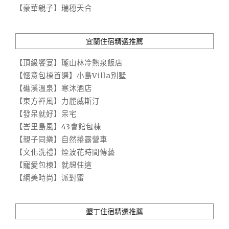
【豪華親子】瑞穗天合
宜蘭住宿精選推薦
【頂級饗宴】瓏山林冷熱泉飯店
【愜意包棟首選】小島Villa別墅
【礁溪溫泉】寒沐酒店
【東方禪風】力麗威斯汀
【發呆就好】呆宅
【峇里島風】43會館包棟
【親子同樂】自然捲露營車
【文化洗禮】煙波花時間傳藝
【寵愛包棟】就想住這
【網美時尚】派對蜜
墾丁住宿精選推薦