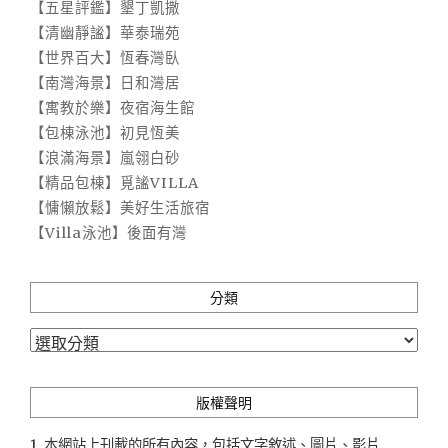
【五星評鑑】墾丁凱撒
【清幽靜謐】華泰瑞苑
【世界百大】恆春灣臥
【南灣海景】日和灣居
【寓教於樂】夜宿海生館
【包棟泳池】初見恆美
【浪滿海景】嵐翎白砂
【精品包棟】覓謐VILLA
【慵懶放鬆】美好生活旅宿
【Villa泳池】後面有灣
分類
分
類
版權聲明
1. 本網站上刊載的所有內容，包括文字敘述、圖片、影片...