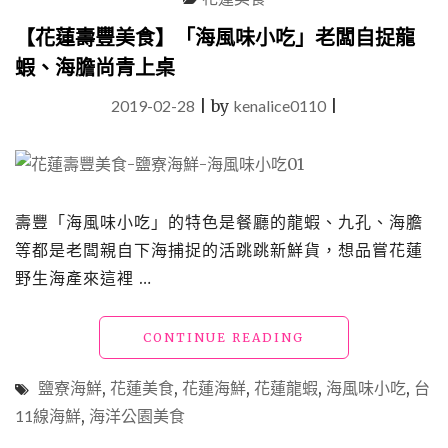
鮮
燒
【花蓮壽豐美食】「海風味小吃」老闆自捉龍
烤」
蝦、海膽尚青上桌
海
產
2019-02-28
|
by
kenalice0110
|
鮮
美、
烤
五
花
肉
壽豐「海風味小吃」的特色是餐廳的龍蝦、九孔、海膽
也
等都是老闆親自下海捕捉的活跳跳新鮮貨，想品嘗花蓮
很
野生海產來這裡 …
拿
手"
"【花
CONTINUE READING
蓮
壽
鹽寮海鮮
,
花蓮美食
,
花蓮海鮮
,
花蓮龍蝦
,
海風味小吃
,
台
豐
11線海鮮
,
海洋公園美食
美
食】