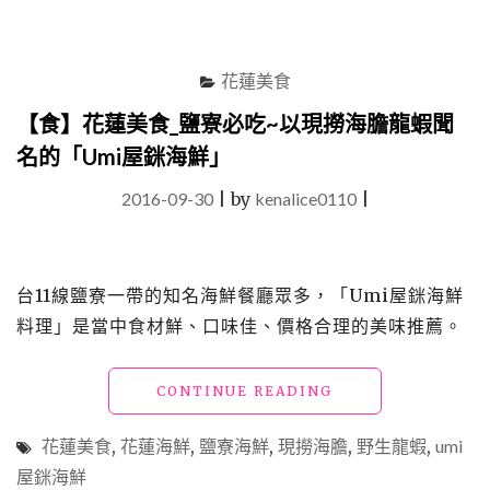
花蓮美食
【食】花蓮美食_鹽寮必吃~以現撈海膽龍蝦聞
名的「Umi屋銤海鮮」
2016-09-30
|
by
kenalice0110
|
台11線鹽寮一帶的知名海鮮餐廳眾多，「Umi屋銤海鮮
料理」是當中食材鮮、口味佳、價格合理的美味推薦。
"【食】
CONTINUE READING
花
蓮
花蓮美食
,
花蓮海鮮
,
鹽寮海鮮
,
現撈海膽
,
野生龍蝦
,
umi
美
屋銤海鮮
食