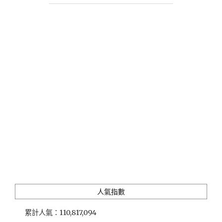
美
食
_
鹽
寮
龍
蝦
海
鮮"
人氣指數
累計人氣：
110,817,094