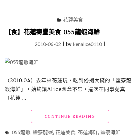
花蓮美食
【食】花蓮壽豐美食_055龍蝦海鮮
2010-06-02
|
by
kenalice0110
|
（2010.04）去年來花蓮玩，吃到俗擱大碗的「鹽寮龍
蝦海鮮」，始終讓Alice念念不忘，這次在同事菀真
（花蓮 …
"【食】
CONTINUE READING
花
蓮
055龍蝦
,
鹽寮龍蝦
,
花蓮美食
,
花蓮海鮮
,
鹽寮海鮮
壽