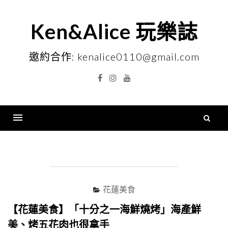
Skip
to
Ken&Alice 玩樂誌
content
邀約合作: kenalice0110@gmail.com
Facebook
Instagram
YouTube
搜
尋
Menu
關
鍵
字
花蓮美食
【花蓮美食】「十分之一海鮮燒烤」海產鮮
美、烤五花肉也很拿手