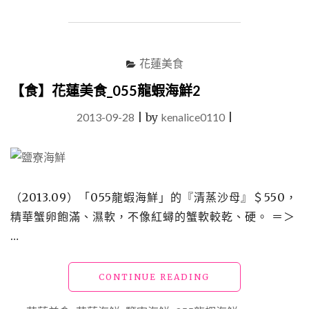
_
鹽
寮
必
花蓮美食
吃
~
【食】花蓮美食_055龍蝦海鮮2
以
現
2013-09-28
|
by
kenalice0110
|
撈
海
膽
龍
蝦
（2013.09）「055龍蝦海鮮」的『清蒸沙母』＄550，
聞
名
精華蟹卵飽滿、濕軟，不像紅蟳的蟹軟較乾、硬。 ＝＞
的
…
「UMI
屋
銤
"【食】
CONTINUE READING
海
花
鮮」"
蓮