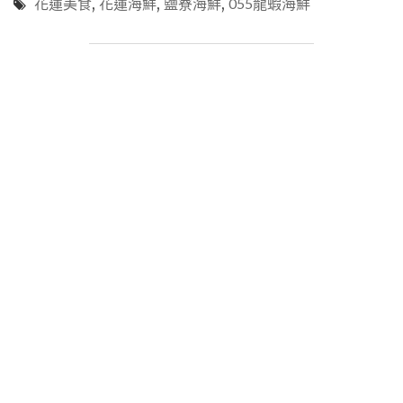
花蓮美食
,
花蓮海鮮
,
鹽寮海鮮
,
055龍蝦海鮮
美
食
_055
龍
蝦
海
鮮
2"