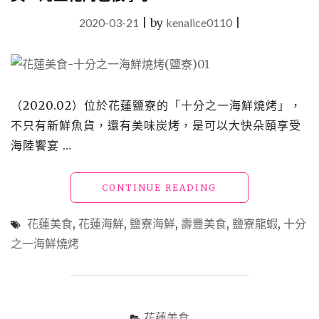
2020-03-21
|
by
kenalice0110
|
（2020.02）位於花蓮鹽寮的「十分之一海鮮燒烤」，
不只有新鮮魚貨，還有美味炭烤，是可以大快朵頤享受
海陸饗宴 …
"【花
CONTINUE READING
蓮
美
花蓮美食
,
花蓮海鮮
,
鹽寮海鮮
,
壽豐美食
,
鹽寮龍蝦
,
十分
食】
之一海鮮燒烤
「十
分
之
一
海
花蓮美食