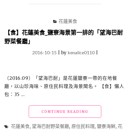
食
_「泰
瘋」
花蓮美食
在
地
【食】花蓮美食_鹽寮海景第一排的「望海巴耐
人
野菜餐廳」
推
薦
2016-10-15
|
by
kenalice0110
|
的
新
鮮
海
（2016.09）「望海巴耐」是花蓮鹽寮一帶的在地餐
產
與
廳，以山珍海味、原住民料理及海景聞名。 【食】懶人
泰
包：35 …
式、
原
住
"【食】
CONTINUE READING
民
花
料
蓮
花蓮美食
,
望海巴耐野菜餐廳
,
原住民料理
,
鹽寮海鮮
,
花
理
美