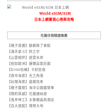
World eSIM/SIM
日本上網實測心得與攻略
花蓮住宿精選推薦
【親子首選】臉都綠了會館
【滿天星斗】鈴之宇
【山雲相伴】逐雲水岸
【宛如歐洲】薩爾茲堡莊園
【$500包棟】卡好民宿
【夜市海景】光之角落
【壯闊海景】遠雄悅來
【親子露營】海洋公園露營車
【簡約質感】花蓮捷絲旅
【鬼斧神工】太魯閣晶英酒店
【百大旅館】理想大地