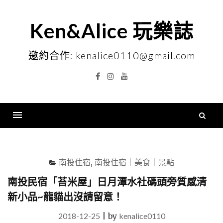
Skip
to
Ken&Alice 玩樂誌
content
邀約合作: kenalice0110@gmail.com
Facebook
Instagram
YouTube
搜
尋
Menu
關
鍵
南投住宿
,
南投住宿｜美食｜景點
字
南投民宿「苔米屋」日月潭水社碼頭旁質感清
新小品~龍貓出沒請留意！
2018-12-25
|
by
kenalice0110