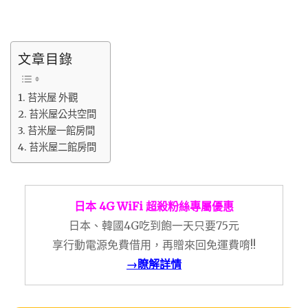
文章目錄
苔米屋 外觀
苔米屋公共空間
苔米屋一館房間
苔米屋二館房間
日本 4G WiFi 超殺粉絲專屬優惠
日本、韓國4G吃到飽一天只要75元
享行動電源免費借用，再贈來回免運費唷!!
→瞭解詳情