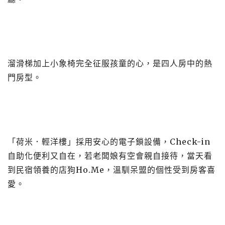
溜滑梯加上小象椅完全征服孩童的心，是四人房中的熱
門房型。
「荷米．輕洋樓」採用安心的電子鎖設備，Check-in
自助化便利又自在，若老闆娘有空會親自接待，當天看
到民宿領養的店狗Ho.Me，溫馴呆盟的個性受到房客喜
愛。