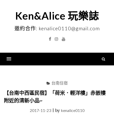
Skip
to
Ken&Alice 玩樂誌
content
邀約合作: kenalice0110@gmail.com
Facebook
Instagram
YouTube
搜
尋
Menu
關
鍵
台南住宿
字
【台南中西區民宿】「荷米．輕洋樓」赤嵌樓
附近的清新小品~
2017-11-23
|
by
kenalice0110