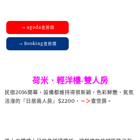
→ agoda查房價
→ Booking查房價
荷米．輕洋樓-雙人房
民宿2016開幕，設備都維持得很新穎，色彩鮮艷、氣氛
活潑的『日居兩人房』$2200，
－＞
查空房
。