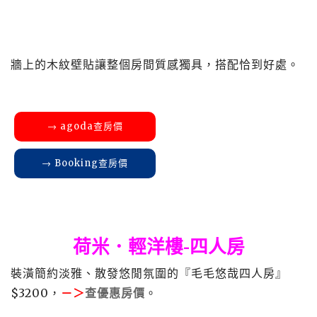
牆上的木紋壁貼讓整個房間質感獨具，搭配恰到好處。
→ agoda查房價
→ Booking查房價
荷米．輕洋樓-四人房
裝潢簡約淡雅、散發悠閒氛圍的『毛毛悠哉四人房』
$3200，
－＞
查優惠房價
。