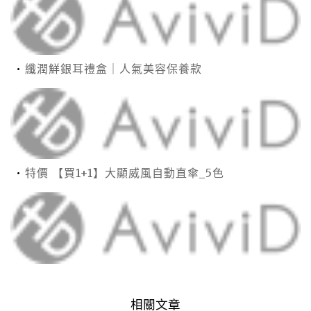
纖潤鮮銀耳禮盒｜人氣美容保養款
特價 【買1+1】大顯威風自動直傘_5色
相關文章