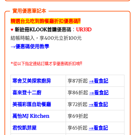
精選台北吃到飽餐廳折扣優惠碼!!
♥️
新註冊KLOOK首購
優惠碼
：
UR33D
結帳時輸入，享400元立折100元
→
優惠碼使用教學
*從以下指定連結訂購才享優惠碼折扣唷!!
寒舍艾美探索廚房
享87折起
→看食記
喜來登十二廚
享86折起
→看食記
美福彩匯自助餐廳
享72折起
→看食記
萬怡MJ Kitchen
享69折起
君悅凱菲屋
享65折起
→看食記