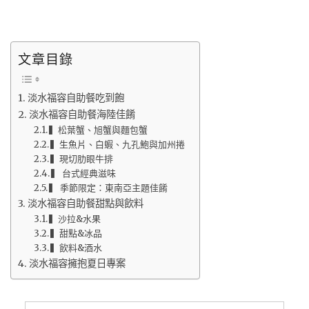
文章目錄
淡水福容自助餐吃到飽
淡水福容自助餐海陸佳餚
▍松葉蟹、旭蟹與麵包蟹
▍生魚片、白蝦、九孔鮑與加州捲
▍現切肋眼牛排
▍ 台式經典滋味
▍ 季節限定：東南亞主題佳餚
淡水福容自助餐甜點與飲料
▍沙拉&水果
▍甜點&冰品
▍飲料&酒水
淡水福容擁抱夏日專案