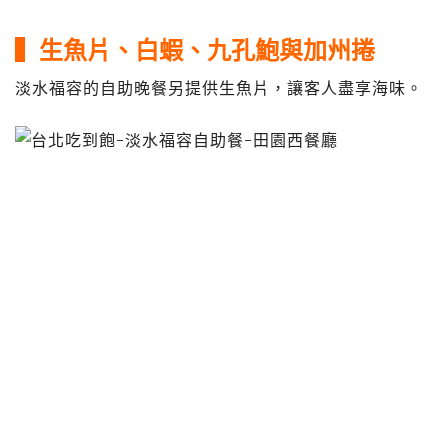
▍生魚片、白蝦、九孔鮑與加州捲
淡水福容的自助晚餐另提供生魚片，讓客人盡享海味。