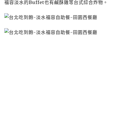
福容淡水的Buffet也有鹹酥雞等台式綜合炸物。