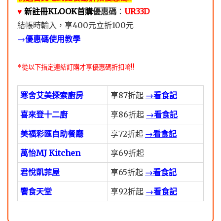
♥️
新註冊KLOOK首購
優惠碼
：
UR33D
結帳時輸入，享400元立折100元
→
優惠碼使用教學
*從以下指定連結訂購才享優惠碼折扣唷!!
寒舍艾美探索廚房
享87折起
→看食記
喜來登十二廚
享86折起
→看食記
美福彩匯自助餐廳
享72折起
→看食記
萬怡MJ Kitchen
享69折起
君悅凱菲屋
享65折起
→看食記
饗食天堂
享92折起
→看食記