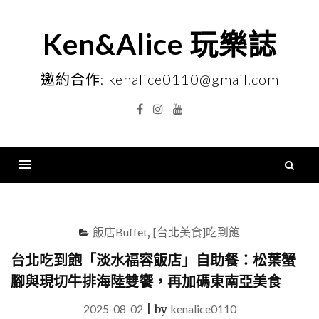
Skip
to
Ken&Alice 玩樂誌
content
邀約合作: kenalice0110@gmail.com
Facebook
Instagram
YouTube
搜
尋
Menu
關
鍵
飯店Buffet
,
[台北美食]吃到飽
字
台北吃到飽「淡水福容飯店」自助餐：松葉蟹
腳與現切牛排海陸雙饗，再加碼東南亞美食
2025-08-02
|
by
kenalice0110