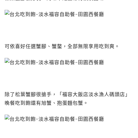
可依喜好任選蟹腳、蟹螯，全部無限享用吃到爽。
除了松葉蟹腳很搶手，「福容大飯店淡水漁人碼頭店」
晚餐吃到飽還有旭蟹、抱蛋麵包蟹。