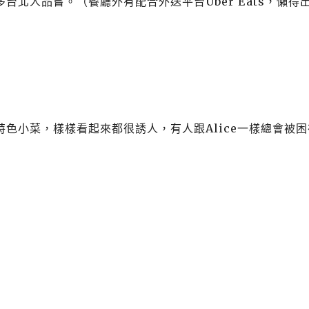
北人品嘗。（餐廳外有配合外送平台Uber Eats，懶得
色小菜，樣樣看起來都很誘人，有人跟Alice一樣總會被困