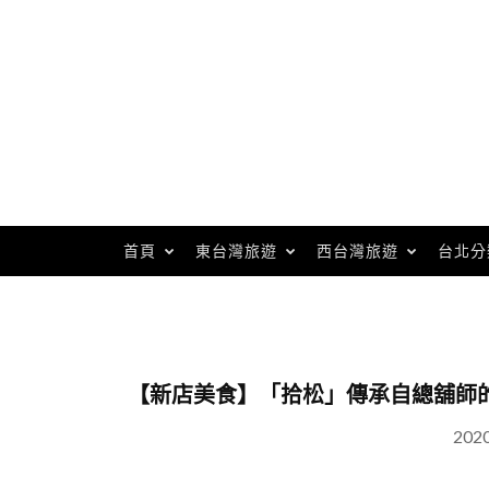
Skip
to
content
首頁
東台灣旅遊
西台灣旅遊
台北分
【新店美食】「拾松」傳承自總舖師
202