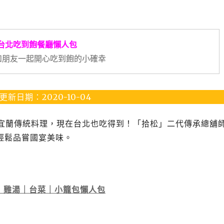
台北吃到飽餐廳懶人包
y~和朋友一起開心吃到飽的小確幸
更新日期：2020-10-04
泥等宜蘭傳統料理，現在台北也吃得到！「拾松」二代傳承總舖
輕鬆品嘗國宴美味。
｜雞湯｜台菜｜小籠包懶人包