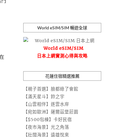
出門
World eSIM/SIM 暢遊全球
World eSIM/SIM
日本上網實測心得與攻略
在
花蓮住宿精選推薦
【親子首選】臉都綠了會館
【滿天星斗】鈴之宇
【山雲相伴】逐雲水岸
【宛如歐洲】薩爾茲堡莊園
【$500包棟】卡好民宿
【夜市海景】光之角落
【壯闊海景】遠雄悅來