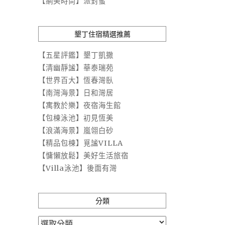
【網美時尚】派對蜜
墾丁住宿精選推薦
【五星評鑑】墾丁凱撒
【清幽靜謐】華泰瑞苑
【世界百大】恆春灣臥
【南灣海景】日和灣居
【寓教於樂】夜宿海生館
【包棟泳池】初見恆美
【浪滿海景】嵐翎白砂
【精品包棟】覓謐VILLA
【慵懶放鬆】美好生活旅宿
【Villa泳池】後面有灣
分類
分