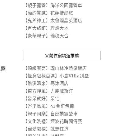
【親子露營】海洋公園露營車
【簡約質感】花蓮捷絲旅
【鬼斧神工】太魯閣晶英酒店
【百大旅館】理想大地
【豪華親子】瑞穗天合
宜蘭住宿精選推薦
連醬
【頂級饗宴】瓏山林冷熱泉飯店
【愜意包棟首選】小島Villa別墅
【礁溪溫泉】寒沐酒店
【東方禪風】力麗威斯汀
【發呆就好】呆宅
【峇里島風】43會館包棟
【親子同樂】自然捲露營車
【文化洗禮】煙波花時間傳藝
【寵愛包棟】就想住這