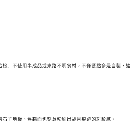
拾松」不使用半成品或來路不明食材，不僅餐點多是自製，
磨石子地板、舊牆面也刻意粉刷出歲月痕跡的斑駁感。