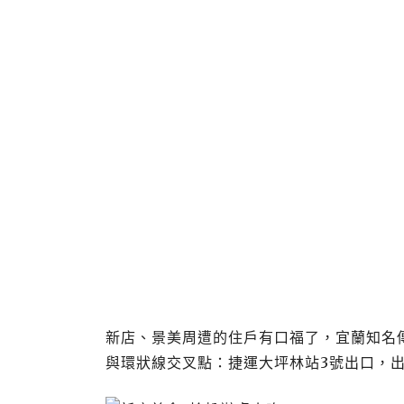
新店、景美周遭的住戶有口福了，宜蘭知名
與環狀線交叉點：捷運大坪林站3號出口，