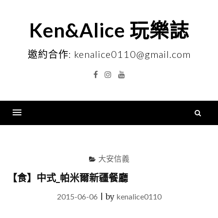
Skip
to
Ken&Alice 玩樂誌
content
邀約合作: kenalice0110@gmail.com
Facebook
Instagram
YouTube
搜
尋
Menu
關
鍵
大安信義
字
【食】中式_帕米爾新疆餐廳
2015-06-06
|
by
kenalice0110