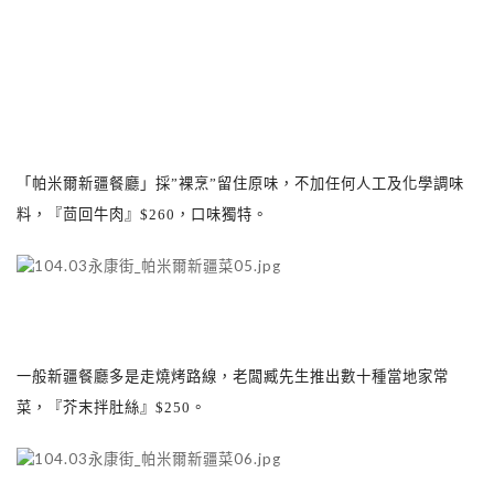
「帕米爾新疆餐廳」採
”
裸烹
”
留住原味，不加任何人工及化學調味
料，『茴回牛肉』
$260
，口味獨特。
一般新疆餐廳多是走燒烤路線，老闆臧先生推出數十種當地家常
菜，『芥末拌肚絲』
$250
。