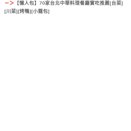
－＞
【懶人包】70家台北中華料理餐廳實吃推薦[台菜]
[川菜][烤鴨][小籠包]