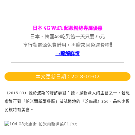
日本 4G WiFi 超殺粉絲專屬優惠
日本、韓國4G吃到飽一天只要75元
享行動電源免費借用，再贈來回免運費唷!!
→瞭解詳情
本文更新日期：2018-01-02
（
2015.03
）源於波斯的發酵麵餅：饢，是新疆人的主食之一，若想
嚐鮮可到「帕米爾新疆餐廳」試試道地的『芝麻饢』
$50
，品味少數
民族特有美食。