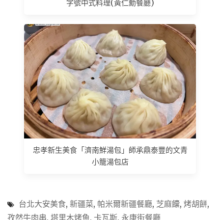
字號中式料理(黃仁勳餐廳)
忠孝新生美食「濟南鮮湯包」師承鼎泰豐的文青
小籠湯包店
台北大安美食
,
新疆菜
,
帕米爾新疆餐廳
,
芝麻饢
,
烤胡餅
,
孜然牛肉串
,
塔里木烤魚
,
卡瓦斯
,
永康街餐廳