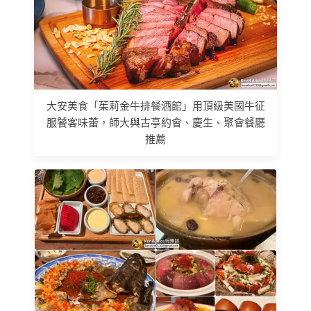
大安美食「茱莉金牛排餐酒館」用頂級美國牛征
服饕客味蕾，師大與古亭約會、慶生、聚會餐廳
推薦