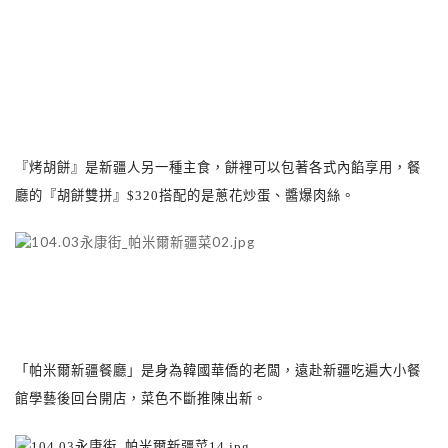
『烤胡餅』是新疆人另一種主食，餅裡可以包著各式內餡享用，餐
廳的『胡餅雙拼』
$320
搭配的是蔥花炒蛋、醬爆肉絲。
「帕米爾新疆餐廳」是身為韓國華僑的老闆，遠赴新疆吃遍大小餐
館學藝後回台開店，菜色不斷推陳出新。