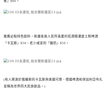
蕉』
$60
。
推薦必點特色飲料，新疆各族人民所喜愛的低酒精濃度土制啤酒
『卡瓦斯』
$50
、老少咸宜的『酸奶』
$50
。
(有人將源於俄羅斯的卡瓦斯與美國可樂、德國啤酒和保加利亞布扎
並稱為世界四大民族飲品。)