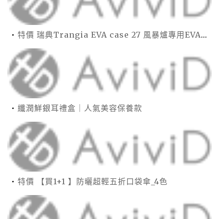
特價 瑞典Trangia EVA case 27 風暴爐專用EVA 防護外盒(小)-黑
纖潤鮮銀耳禮盒｜人氣美容保養款
特價 【買1+1 】防曬超輕五折口袋傘_4色