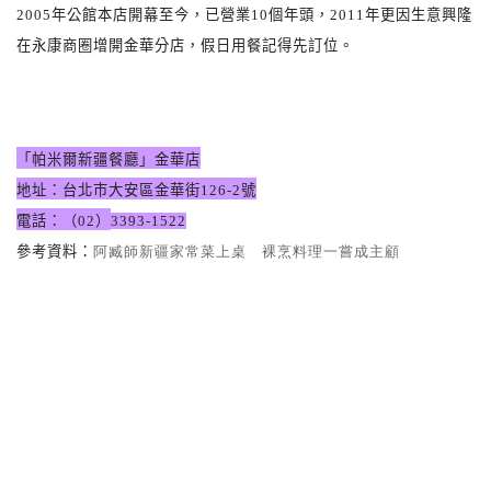
2005
年公館本店開幕至今，已營業
10
個年頭，
2011
年更因生意興隆
在永康商圈增開金華分店，假日用餐記得先訂位。
「帕米爾新疆餐廳」金華店
地址：台北市大安區金華街
126-2
號
電話：（
02
）
3393-1522
參考資料：
阿臧師新疆家常菜上桌 裸烹料理一嘗成主顧