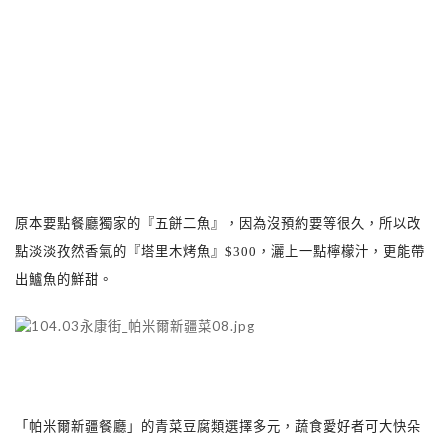
原本要點餐廳獨家的『五餅二魚』，因為沒預約要等很久，所以改
點淡淡孜然香氣的『塔里木烤魚』
$300
，灑上一點檸檬汁，更能帶
出鱸魚的鮮甜。
「帕米爾新疆餐廳」的青菜豆腐類選擇多元，蔬食愛好者可大快朵