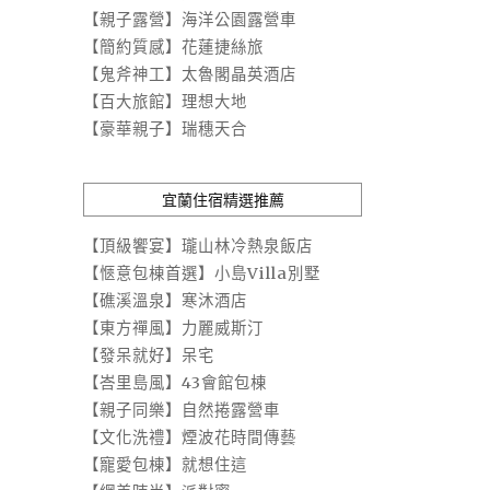
【親子露營】海洋公園露營車
【簡約質感】花蓮捷絲旅
【鬼斧神工】太魯閣晶英酒店
【百大旅館】理想大地
【豪華親子】瑞穗天合
宜蘭住宿精選推薦
【頂級饗宴】瓏山林冷熱泉飯店
【愜意包棟首選】小島Villa別墅
【礁溪溫泉】寒沐酒店
【東方禪風】力麗威斯汀
【發呆就好】呆宅
【峇里島風】43會館包棟
【親子同樂】自然捲露營車
【文化洗禮】煙波花時間傳藝
【寵愛包棟】就想住這