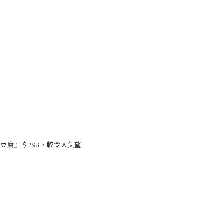
堂豆腐』＄
298
，較令人失望