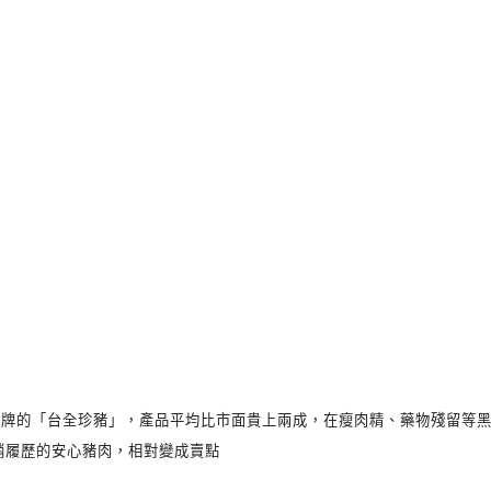
品牌的「台全珍豬」，產品平均比市面貴上兩成，在瘦肉精、藥物殘留等
銷履歷的安心豬肉，相對變成賣點