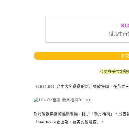
KL
搭北中南
本文
＜更多美食旅遊
（
2015.02
）台中大名鼎鼎的新月餐飲集團，在苗栗
新月餐飲集團的連鎖餐廳，除了「新月梧桐」，另包含
「
Smith&Lo
史密斯‧羅美式餐酒館」。