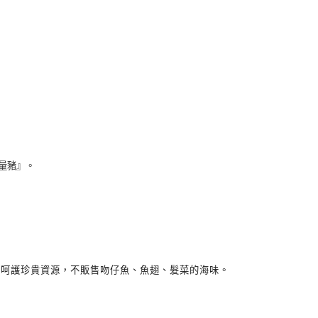
量豬』。
、呵護珍貴資源，不販售吻仔魚、魚翅、髮菜的海味。