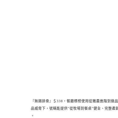
『無錫排骨』＄
338
，餐廳標榜使用從豬農進階到做
品威脅下，號稱能提供
”
從牧場到餐桌
”
健全、完整產
。