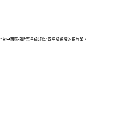
得
”
台中西區招牌菜星級評鑑
”
四星級榮耀的招牌菜。