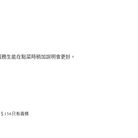
服務生能在點菜時稍加說明會更好。
＄
156
只有兩條