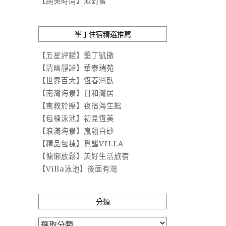
【網美時尚】派對蜜
墾丁住宿精選推薦
【五星評鑑】墾丁凱撒
【清幽靜謐】華泰瑞苑
【世界百大】恆春灣臥
【南灣海景】日和灣居
【寓教於樂】夜宿海生館
【包棟泳池】初見恆美
【浪滿海景】嵐翎白砂
【精品包棟】覓謐VILLA
【慵懶放鬆】美好生活旅宿
【Villa泳池】後面有灣
分類
分