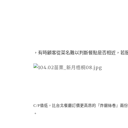
，有時顧客從菜名難以判斷餐點是否相近，若
C/P
值低，比台北餐廳訂價更高昂的『炸銀絲卷』兩份
。