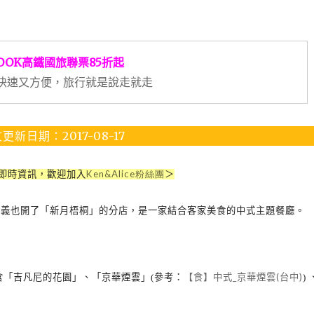
OOK高鐵國旅聯票85折起
快速又方便，旅行就是說走就走
更新日期：2017-08-17
Ken&Alice
即時資訊，歡迎加入
粉絲團
＞
三義也開了「新月梧桐」的分店，是一家結合客家美食的中式主題餐廳。
【食】中式_京華煙雲(台中)
「吉凡尼的花園」、「京華煙雲」(參考
：
) 