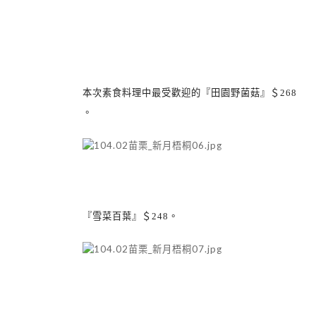
本次素食料理中最受歡迎的『田園野菌菇』＄
268
。
『雪菜百葉』＄
248
。