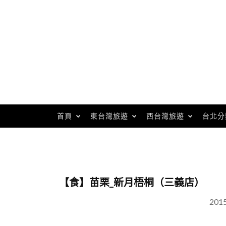
Skip
to
content
首頁
東台灣旅遊
西台灣旅遊
台北分
【食】苗栗_新月梧桐（三義店）
201