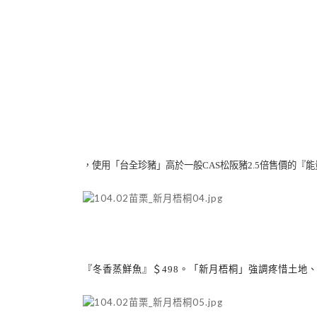
，使用「台全珍豬」高於一般
CAS
松阪豬
2.5
倍售價的『能
『冬香蒸鮮魚』＄
498
。「新月梧桐」強調疼惜土地