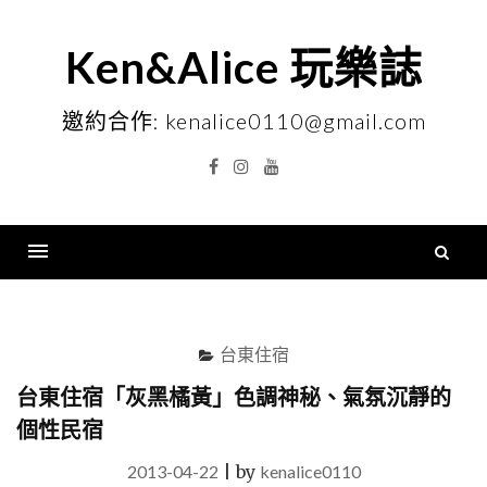
Skip
to
Ken&Alice 玩樂誌
content
邀約合作: kenalice0110@gmail.com
Facebook
Instagram
YouTube
搜
尋
Menu
關
鍵
台東住宿
字
台東住宿「灰黑橘黃」色調神秘、氣氛沉靜的
個性民宿
2013-04-22
|
by
kenalice0110