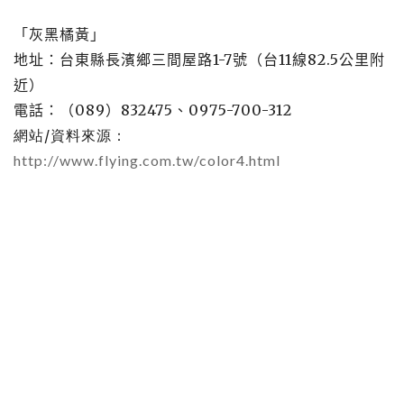
「灰黑橘黃」
地址：台東縣長濱鄉三間屋路
1-7
號（台
11
線
82.5
公里附
近）
電話：（
089
）
832475
、
0975-700-312
網站
/
資料來源：
http://www.flying.com.tw/color4.html