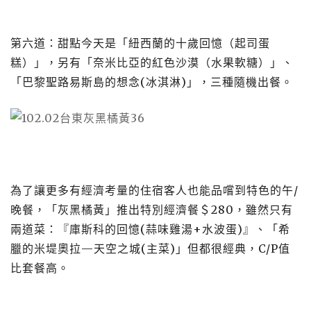
第六道：甜點今天是「紐西蘭的十歲回憶（起司蛋
糕）」，另有「奈米比亞的紅色沙漠（水果軟糖）」、
「巴黎聖路易斯島的想念
(
冰淇淋
)
」，三種隨機出餐。
為了讓更多有經濟考量的住宿客人也能品嚐到特色的午
/
晚餐，「灰黑橘黃」推出特別經濟餐＄
280
，雖然只有
兩道菜：『庫斯科的回憶
(
蒜味雞湯
+
水波蛋
)
』、「希
臘的米堤奧拉
—
天空之城
(
主菜
)
」但都很經典，
C/P
值
比套餐高。