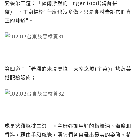
套餐第三道：「薩爾斯堡的
finger food(
海鮮拼
盤
)
」，主廚標榜
”
什麼也沒多做，只是食材告訴它們真
正的味道
”
。
第四道：「希臘的米堤奧拉
—
天空之城
(
主菜
)
」烤蔬菜
搭配松阪肉；
或是烤雞腿排二選一。主廚強調用好的橄欖油、海鹽和
香料，藉由手和感覺，讓它們各自舞出最美的姿態。希