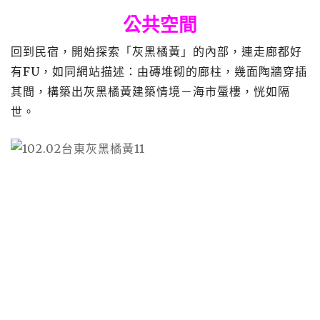
公共空間
回到民宿，開始探索「灰黑橘黃」的內部，連走廊都好
有
FU
，如同網站描述：由磚堆砌的廊柱，幾面陶牆穿插
其間，構築出灰黑橘黃建築情境－海市蜃樓，恍如隔
世。