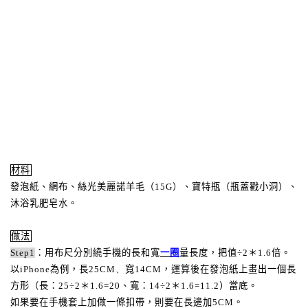
材料
發泡紙、網布、絲光美麗諾羊毛（
15G
）、寶特瓶（瓶蓋戳小洞）、
沐浴乳肥皂水。
做法
Step1
：用布尺分別繞手機的長和寬
一圈
量長度，
把值
÷
2
＊
1.6
倍。
以
iPhone
為例，長
25CM
、
寬
14CM
，運算後在發泡紙上畫出一個長
方形（長：
25
÷
2
＊
1.6=20
、寬：
14
÷
2
＊
1.6=11.2
）當底。
如果要在手機套上加做一條扣帶，則要在長邊加
5CM
。