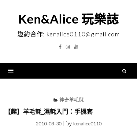
Skip
to
Ken&Alice 玩樂誌
content
邀約合作: kenalice0110@gmail.com
Facebook
Instagram
YouTube
搜
尋
Menu
關
鍵
神奇羊毛氈
字
【趣】羊毛氈_濕氈入門：手機套
2010-08-30
|
by
kenalice0110