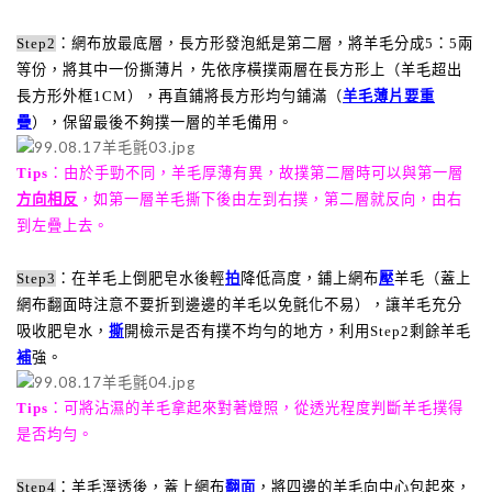
Step2
：網布放最底層，長方形發泡紙是第二層，將羊毛分成
5
：
5
兩
等份，將其中一份撕薄片，先依序橫撲兩層在長方形上（羊毛超出
長方形外框
1CM
），再直鋪將長方形均勻鋪滿（
羊毛薄片要重
疊
），保留最後不夠撲一層的羊毛備用。
Tips
：由於手勁不同，羊毛厚薄有異，故撲第二層時可以與第一層
方向相反
，如第一層羊毛撕下後由左到右撲，第二層就反向，由右
到左疊上去。
Step3
：在羊毛上倒肥皂水
後輕
拍
降低高度，鋪上網布
壓
羊毛（蓋上
網布翻面時注意不要折到邊邊的羊毛以免氈化不易），讓羊毛充分
吸收肥皂水，
撕
開
檢示是否有撲不均勻的地方，利用
Step2
剩餘羊毛
補
強。
Tips
：可將沾濕的羊毛拿起來對著燈照，從透光程度判斷羊毛撲得
是否均勻。
Step4
：羊毛溼透後，蓋上網布
翻面
，將四邊的羊毛向中心包起來，