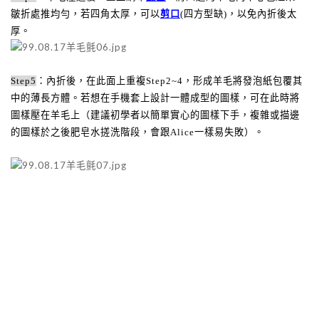
皺折處推均勻，若四角太厚，可以
剪口
(四方型缺)，以免內折後太
厚。
Step5
：內折後，在此面上重複
Step2~4
，形成羊毛將發泡紙包覆其
中的薄長方體。若想在手機套上設計一體成型的圖樣，可在此時將
圖樣壓在羊毛上（建議初學者以簡單實心的圖樣下手，複雜或描邊
的圖樣於之後肥皂水搓洗階段，會跟
Alice
一樣易失敗）。