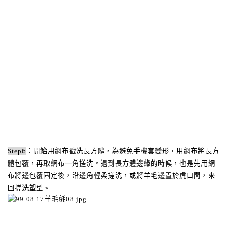
Step6
：開始用網布戳洗長方體，為避免手機套變形，用網布將長方
體包覆，再取網布一角搓洗。遇到長方體邊緣的時候，也是先用網
布將邊包覆固定後，沿邊角輕柔搓洗，或將羊毛邊置於虎口間，來
回搓洗塑型。