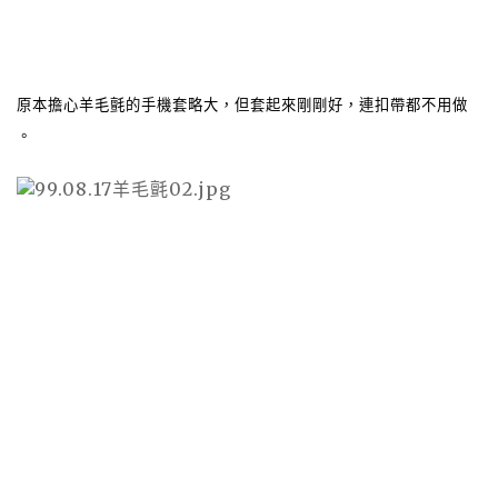
原本擔心羊毛氈的手機套略大，但套起來剛剛好，連扣帶都不用做
。