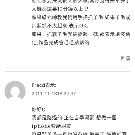
肥皂水要搓洗很久很久喔,當妳覺得差不多了
大概都還要10分鐘以上:P
蘋果綠老師教我們用手指抓羊毛,如果羊毛成
片狀抓不太起來,表示OK;
如果一抓就羊毛就被抓起一戳,那表示還沒氈
化,作品完成會毛毛鬚鬚的.
回覆
Frecci
表示:
2011-11-1818:24:37
你好(:
我都是路過的 正在自學濕氈 想做一個
iphone套給朋友
可是那羊毛一直也沒有縮 做完了 好像紅酒