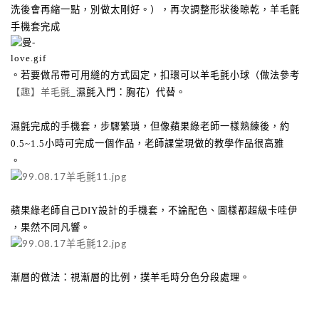
洗後會再縮一點，別做太剛好。），再次調整形狀後晾乾，羊毛氈
手機套完成
。若要做吊帶可用縫的方式固定，扣環可以羊毛氈小球（做法參考
【趣】羊毛氈
_
濕氈入門：胸花
）代替。
濕氈完成的手機套，步驟繁瑣，但像蘋果綠老師一樣熟練後，約
0.5~1.5
小時可完成一個作品，老師課堂現做的教學作品
很高雅
。
蘋果綠老師自己
DIY
設計的手機套，不論配色、圖樣都超級卡哇伊
，果然不同凡響。
漸層的做法：視漸層的比例，撲羊毛時分色分段處理。