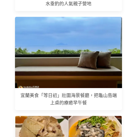
水垂釣的人氣親子營地
宜蘭美食「等日初」壯圍海景餐廳，把龜山島端
上桌的療癒早午餐