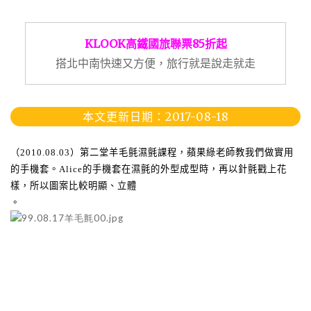
KLOOK高鐵國旅聯票85折起
搭北中南快速又方便，旅行就是說走就走
本文更新日期：2017-08-18
第二堂羊毛氈濕氈課程，蘋果綠老師教我們做實用
（
2010.08.03
）
的手機套。
的手機套在濕氈的外型成型時，再以針氈戳上
Alice
花
，
立體
樣
所以圖案比較明顯、
。