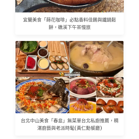
宜蘭美食「蒔花咖啡」必點香料佳餚與鐵鍋鬆
餅，礁溪下午茶慢旅
台北中山美食「春韭」無菜單台北私廚推薦，精
湛廚藝與老派時髦(黃仁勳餐廳)