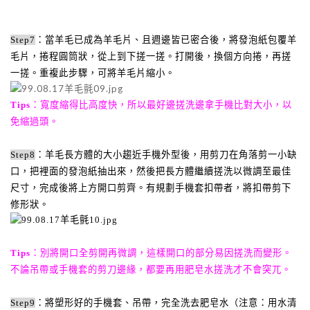
Step7
：當羊毛已成為羊毛片、且週邊皆已密合後，將發泡紙包覆羊
毛片，捲程圓筒狀，從上到下搓一搓。打開後，換個方向捲，再搓
一搓。重複此步驟，可將羊毛片縮小。
Tips
：寬度縮得比高度快，所以最好邊搓洗邊拿手機比對大小，以
免縮過頭。
Step8
：羊毛長方體的大小趨近手機外型後，用剪刀在角落剪一小缺
口，把裡面的發泡紙抽出來，然後把長方體繼續搓洗以微調至最佳
尺寸，完成後將上方開口剪齊。有規劃手機套扣帶者，將扣帶剪下
修形狀。
Tips
：別將開口全剪開再微調，這樣開口的部分易因搓洗而變形。
不論吊帶或手機套的剪刀邊緣，都要再用肥皂水搓洗才不會突兀。
Step9
：將塑形好的手機套、吊帶，完全洗去肥皂水（注意：用水清