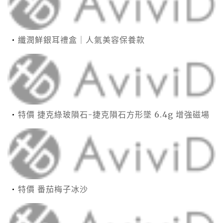
纖潤鮮銀耳禮盒｜人氣美容保養款
特價 捷克綠玻隕石-捷克隕石方形墜 6.4g 增強磁場
特價 番茄梅子冰沙