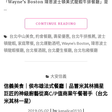
「Wayne’s Boston 瑋恩波士頓美式龍蝦牛排餐廳」是
是
…
奶
香
濃
"【台
CONTINUE READING
郁
北
的
中
台北中山美食
,
約會餐廳
,
壽星優惠
,
台北牛排推薦
,
波士
經
山
典
頓龍蝦
,
家庭聚餐
,
台北運動酒吧
,
Wayne’s Boston
,
瑋恩波士
美
幸
頓龍蝦餐廳
,
台北餐酒館
,
台北慶生餐廳
,
台北包廂餐廳
食】
福
「WAYNE’S
味"
BOSTON
波
士
大安信義
頓
美
信義美食｜侯布雄法式餐廳｜品嘗米其林摘星
式
龍
巨匠的神級廚藝從高C/P值商業午餐著手（台北
蝦
米其林一星）
牛
排
2019-05-02
|
by
kenalice0110
|