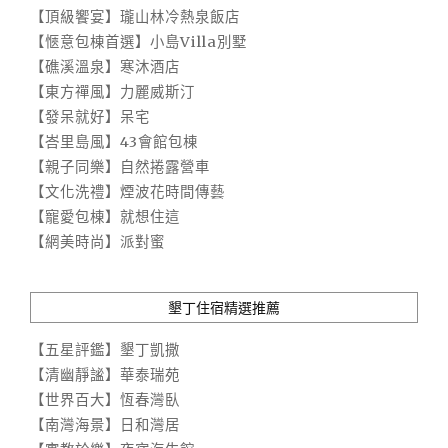
【頂級饗宴】瓏山林冷熱泉飯店
【愜意包棟首選】小島Villa別墅
【礁溪溫泉】寒沐酒店
【東方禪風】力麗威斯汀
【發呆就好】呆宅
【峇里島風】43會館包棟
【親子同樂】自然捲露營車
【文化洗禮】煙波花時間傳藝
【寵愛包棟】就想住這
【網美時尚】派對蜜
墾丁住宿精選推薦
【五星評鑑】墾丁凱撒
【清幽靜謐】華泰瑞苑
【世界百大】恆春灣臥
【南灣海景】日和灣居