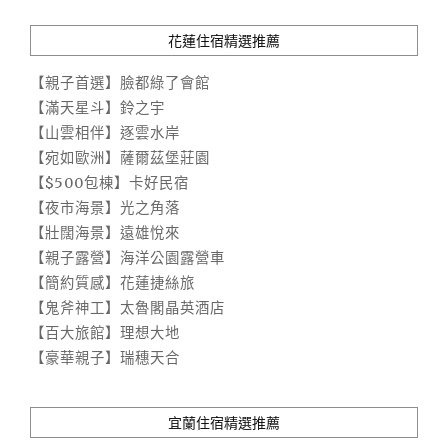
花蓮住宿精選推薦
【親子首選】臉都綠了會館
【滿天星斗】鈴之宇
【山雲相伴】逐雲水岸
【宛如歐洲】薩爾茲堡莊園
【$500包棟】卡好民宿
【夜市海景】光之角落
【壯闊海景】遠雄悅來
【親子露營】海洋公園露營車
【簡約質感】花蓮捷絲旅
【鬼斧神工】太魯閣晶英酒店
【百大旅館】理想大地
【豪華親子】瑞穗天合
宜蘭住宿精選推薦