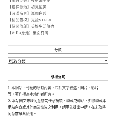
【寓教於樂】夜宿海生館
【包棟泳池】初見恆美
【浪滿海景】嵐翎白砂
【精品包棟】覓謐VILLA
【慵懶放鬆】美好生活旅宿
【Villa泳池】後面有灣
分類
分
類
版權聲明
1. 本網站上刊載的所有內容，包括文字敘述、圖片、影片...
等，著作權為本站作者所有。
2. 本站圖文未經同意請勿任意複製、轉載或轉貼，如欲轉載本
網站內容或其他商業性質之利用，請事先提出申請，在未取得
同意前嚴禁使用。