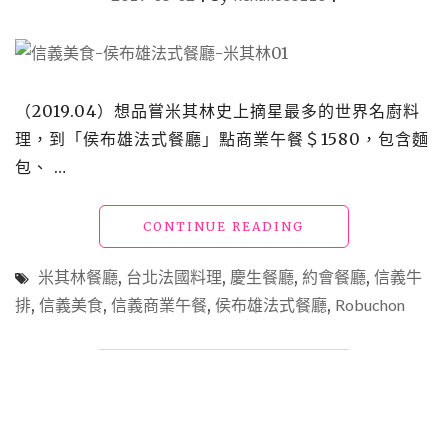
餐
廳」
唯
有
活
龍
（2019.04）想品嘗米其林史上摘星最多的世界名廚料
蝦
理，到「侯布雄法式餐廳」點商業午餐＄1580，包含麵
才
包、 …
有
如
此
"信
CONTINUE READING
鮮
義
美
美
米其林餐廳
,
台北法國料理
,
慶生餐廳
,
約會餐廳
,
信義牛
Q
食
彈
排
,
信義美食
,
信義商業午餐
,
侯布雄法式餐廳
,
Robuchon
｜
口
侯
感、
布
超
雄
豪
法
邁
式
20
餐
盎