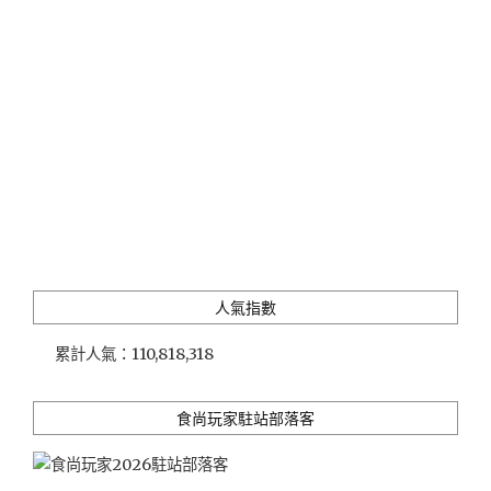
廳
司
｜
雙
品
享
嘗
肋
米
眼
其
心
林
+老
摘
饕
星
牛
巨
排，
匠
道
的
道
神
都
人氣指數
級
是
廚
內
累計人氣：
110,818,318
藝
行
從
滋
高
味"
食尚玩家駐站部落客
C/P
值
商