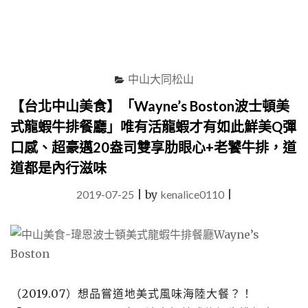
次
滿
足，
雙
層
乳
中山大同松山
酪
【台北中山美食】「Wayne’s Boston波士頓美
蛋
糕、
式龍蝦牛排餐廳」唯有活龍蝦才有如此鮮美Q彈
重
口感、超豪邁20盎司雙享肋眼心+老饕牛排，道
乳
酪
道都是內行滋味
蛋
糕、
2019-07-25
|
by
kenalice0110
|
牛
奶
霜
淇
淋…
道
（2019.07）想品嘗道地美式風味海陸大餐？！
道
都