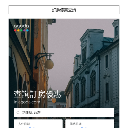
業
午
訂房優惠查詢
餐
著
手
（台
北
米
其
林
一
星）"