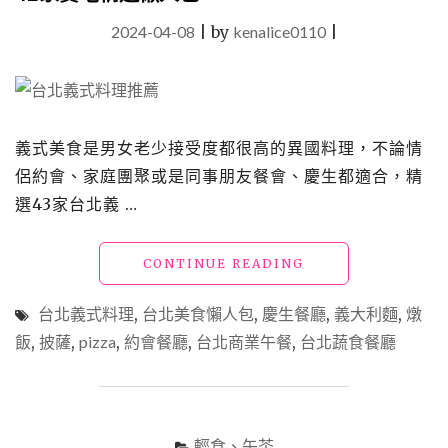
2024-04-08
|
by
kenalice0110
|
義式美食是男女老少接受度都很高的異國料理，不論情
侶約會、家庭團聚或是同事朋友餐會、慶生都適合，精
選43家台北義 …
"台
CONTINUE READING
北
義
台北義式料理
,
台北美食懶人包
,
慶生餐廳
,
義大利麵
,
燉
式
飯
,
披薩
,
pizza
,
約會餐廳
,
台北商業午餐
,
台北蔬食餐廳
餐
廳
推
薦
｜
輕食、午茶