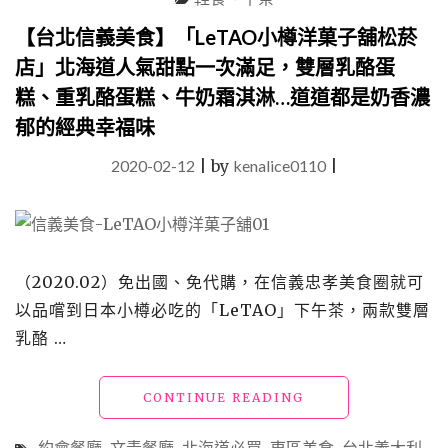
義
大
【台北信義美食】「LeTAO小樽洋菓子舖松菸
利
店」北海道人氣甜點一次滿足，雙層乳酪蛋
麵、
PIZZA、
糕、重乳酪蛋糕、牛奶霜淇淋…道道都是奶香濃
燉
郁的經典幸福味
飯
42
2020-02-12
|
by
kenalice0110
|
家
實
吃
精
選
懶
（2020.02）免出國、免代購，在信義忠孝美食圈就可
人
以品嚐到日本小樽必吃的「LeTAO」下午茶，兩款雙層
包"
乳酪 …
"【台
CONTINUE READING
北
信
約會餐廳
文青餐廳
北海道必買
東區美食
台北義大利